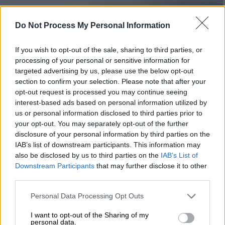
Do Not Process My Personal Information
If you wish to opt-out of the sale, sharing to third parties, or
processing of your personal or sensitive information for
targeted advertising by us, please use the below opt-out
section to confirm your selection. Please note that after your
opt-out request is processed you may continue seeing
interest-based ads based on personal information utilized by
us or personal information disclosed to third parties prior to
your opt-out. You may separately opt-out of the further
Κόσμος
|
03.06.2020 18:41
disclosure of your personal information by third parties on the
Ανακαλύφθηκε η αρχαιότερη
IAB’s list of downstream participants. This information may
κατασκευή των Μάγια: Χρονολογείται
also be disclosed by us to third parties on the
IAB’s List of
το 1000 - 800 π.Χ.
Downstream Participants
that may further disclose it to other
third parties.
Τα ευρήματα κάνουν τους αρχαιολόγους να
πιστεύουν ότι ο πολιτισμός τους
Please note that this website/app uses one or more Google
Personal Data Processing Opt Outs
services and may gather and store information including but
αναπτύχθηκε πιο γρήγορα από ό,τι νόμιζαν
not limited to your visit or usage behaviour. You may click to
I want to opt-out of the Sharing of my
έως σήμερα
personal data.