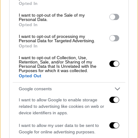
grant or deny consent to Google and its third-party tags to
Opted In
use your data for below specified purposes in below Google
consent section.
I want to opt-out of the Sale of my
Personal Data.
Opted In
I want to opt-out of processing my
Personal Data for Targeted Advertising.
Opted In
I want to opt-out of Collection, Use,
Retention, Sale, and/or Sharing of my
Personal Data that Is Unrelated with the
Purposes for which it was collected.
Opted Out
Google consents
I want to allow Google to enable storage
Κόσμος
|
22.05.2019 17:55
related to advertising like cookies on web or
Επιστήμονες παρασκεύασαν μπύρα με
device identifiers in apps.
μαγιά 3.000 ετών
I want to allow my user data to be sent to
Είναι η πρώτη φορά που παράγεται μπύρα με
Google for online advertising purposes.