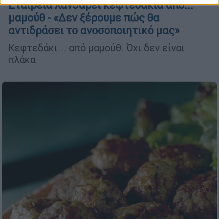
Εταιρεία λανσάρει κεφτεδάκια από...
μαμούθ - «Δεν ξέρουμε πώς θα
αντιδράσει το ανοσοποιητικό μας»
Κεφτεδάκι... από μαμούθ. Όχι δεν είναι
πλάκα