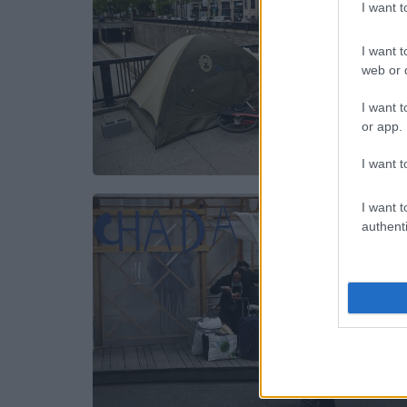
I want 
I want t
web or d
I want t
or app.
I want t
I want t
authenti