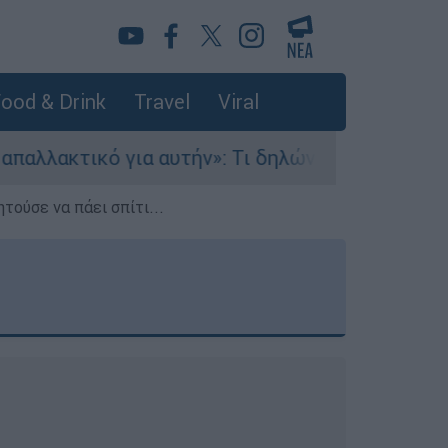
ood & Drink
Travel
Viral
υτήν»: Τι δηλώνει στο ethnos.gr ο Κώστας Παπα
τούσε να πάει σπίτι...