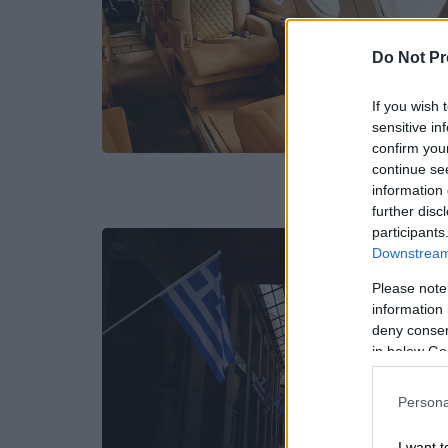
Do Not Pr
If you wish 
sensitive in
confirm you
continue se
information 
further disc
participants
Downstream 
Please note
information 
deny consent
in below Go
Persona
I want t