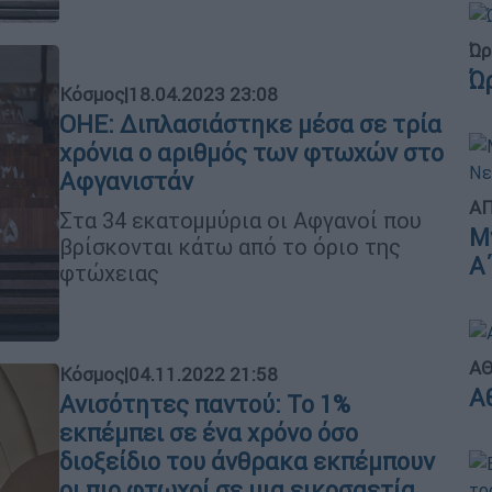
Ώρ
Ώ
Κόσμος
|
18.04.2023 23:08
ΟΗΕ: Διπλασιάστηκε μέσα σε τρία
χρόνια ο αριθμός των φτωχών στο
Αφγανιστάν
ΑΠ
Στα 34 εκατομμύρια οι Αφγανοί που
Μ
βρίσκονται κάτω από το όριο της
Α
φτώχειας
ΑΘ
Κόσμος
|
04.11.2022 21:58
Α
Ανισότητες παντού: Το 1%
εκπέμπει σε ένα χρόνο όσο
διοξείδιο του άνθρακα εκπέμπουν
οι πιο φτωχοί σε μια εικοσαετία