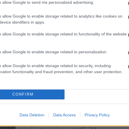
to allow Google to send me personalized advertising.
νεόπτωχους σε όλες τις πόλεις
του πλανήτη
o allow Google to enable storage related to analytics like cookies on
Εκατό εκατομμύρια νεόπτωχοι λόγω
evice identifiers in apps.
του κορωνοϊού θα προστεθούν στις
o allow Google to enable storage related to functionality of the website
μεγάλες πόλεις παγκοσμίως όπως
εκτιμούν ειδικοί.
o allow Google to enable storage related to personalization.
o allow Google to enable storage related to security, including
Viral
|
10.04.2020 11:09
cation functionality and fraud prevention, and other user protection.
Ούτε τώρα είναι ίσοι πλούσιοι και
φτωχοί και αυτή η δημοσιογράφος
το εξηγεί
CONFIRM
«Αναρωτιόμαστε τι είδους
"κοινωνικό συμβόλαιο" θα έπρεπε να
συνάψουμε ώστε να σταματήσει η
Data Deletion
Data Access
Privacy Policy
ανισότητα που γίνεται όλο και πιο