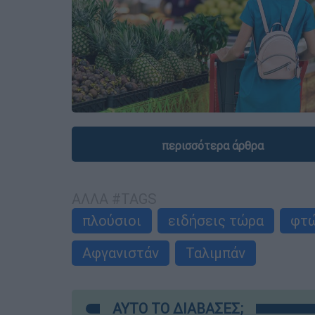
περισσότερα άρθρα
ΑΛΛΑ #TAGS
πλούσιοι
ειδήσεις τώρα
φτώ
Αφγανιστάν
Ταλιμπάν
ΑΥΤΟ ΤΟ ΔΙΑΒΑΣΕΣ;