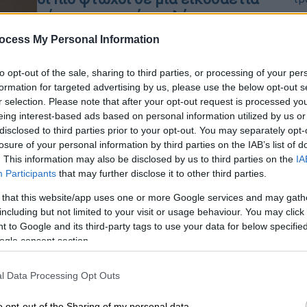
σύμφωνα με νέα μελέτη
ΑΠ
Β
Τα ευρήματα αναδεικνύουν το χάσμα
ocess My Personal Information
θ
μεταξύ του lifestyle της ελίτ, που
ευθύνεται για την κλιματική κρίση και
to opt-out of the sale, sharing to third parties, or processing of your per
formation for targeted advertising by us, please use the below opt-out s
των απλών πολιτών, οι οποίοι ακόμα
r selection. Please note that after your opt-out request is processed y
και στις αναπτυγμένες χώρες έχει
eing interest-based ads based on personal information utilized by us or
μικρότερο αποτύπωμα άνθρακα
disclosed to third parties prior to your opt-out. You may separately opt-
losure of your personal information by third parties on the IAB’s list of
. This information may also be disclosed by us to third parties on the
IA
Απόψεις
|
17.10.2022 07:35
Participants
that may further disclose it to other third parties.
Φτώχεια που με κουρέλιασες... Σε
δεινή οικονομική κατάσταση
 that this website/app uses one or more Google services and may gath
including but not limited to your visit or usage behaviour. You may click 
σχεδόν 7 στους 10 Έλληνες
 to Google and its third-party tags to use your data for below specifi
Σε δεινή οικονομική κατάσταση
ogle consent section.
βρίσκονται σχεδόν 7 στους 10
Έλληνες. Σύμφωνα με στοιχεία του
l Data Processing Opt Outs
ΟΟΣΑ, τα οποία παραθέτει ο ΣΕΒ, το
o opt-out of the Sharing of my personal data.