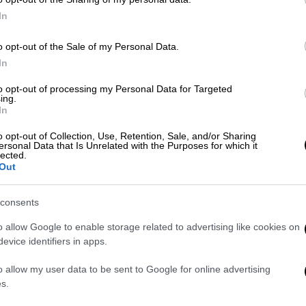
68,3% του πληθυσμού ζει κοντά στο
όριο της φτώχειας
In
o opt-out of the Sale of my Personal Data.
Κόσμος
|
30.07.2020 14:35
In
Μοχάμεντ Μασάλι: «Εφυγε» ο
to opt-out of processing my Personal Data for Targeted
«γιατρός των φτωχών» - Επαιρνε
ing.
30 λεπτά την εξέταση
In
«Υποσχέθηκα στον Θεό ότι δεν θα
o opt-out of Collection, Use, Retention, Sale, and/or Sharing
ersonal Data that Is Unrelated with the Purposes for which it
έπαιρνα ούτε σεντ από έναν φτωχό
lected.
ασθενή και ότι θα έμενα στην κλινική
Out
μου για να βοηθήσω τους ενδεείς». Ο
Μοχάμεντ Μασάλι κράτησε την
consents
υπόσχεσή του μέχρι που άφησε την
o allow Google to enable storage related to advertising like cookies on
τελευταία του πνοή!
evice identifiers in apps.
o allow my user data to be sent to Google for online advertising
Κόσμος
|
30.04.2020 14:44
s.
Εκτιμήσεις για 100 εκατομμύρια