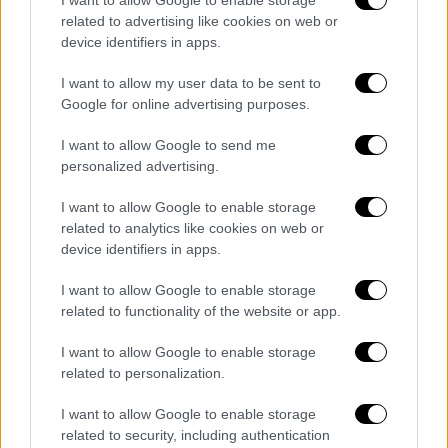
με λαχανικά, βασιλικό και νιφάδες
I want to allow Google to enable storage
βρώμης
related to advertising like cookies on web or
device identifiers in apps.
Συνταγή για τέλεια, θρεπτική πίτσα με
λαχανικά κατάλλη και για χορτοφάγους.
I want to allow my user data to be sent to
Google for online advertising purposes.
Όποιος θέλει βέβαια μπορεί να προσθέσει
τυρί ή φυτικό υποκατάστατο.
I want to allow Google to send me
personalized advertising.
I want to allow Google to enable storage
related to analytics like cookies on web or
device identifiers in apps.
I want to allow Google to enable storage
related to functionality of the website or app.
I want to allow Google to enable storage
related to personalization.
I want to allow Google to enable storage
related to security, including authentication