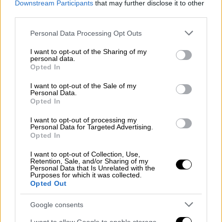
Downstream Participants
that may further disclose it to other
third parties.
Please note that this website/app uses one or more Google
Personal Data Processing Opt Outs
services and may gather and store information including but
not limited to your visit or usage behaviour. You may click to
I want to opt-out of the Sharing of my
personal data.
grant or deny consent to Google and its third-party tags to
Opted In
use your data for below specified purposes in below Google
consent section.
I want to opt-out of the Sale of my
Personal Data.
Opted In
I want to opt-out of processing my
Personal Data for Targeted Advertising.
Opted In
I want to opt-out of Collection, Use,
Retention, Sale, and/or Sharing of my
Personal Data that Is Unrelated with the
Purposes for which it was collected.
Opted Out
Συνταγές
|
15.05.2024 07:32
Google consents
Vegan λιχουδιά - Σούπερ υγιεινή πίτσα