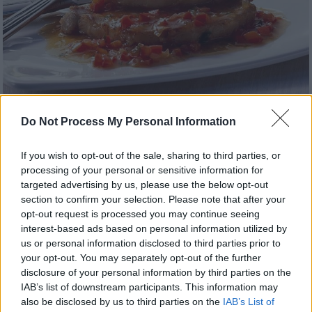
Do Not Process My Personal Information
Συνταγές
|
30.05.2024 07:50
If you wish to opt-out of the sale, sharing to third parties, or
Κυρίως πιάτο - Μπριζόλες με σάλτσα
processing of your personal or sensitive information for
targeted advertising by us, please use the below opt-out
κόκκινη πιπεριάς
section to confirm your selection. Please note that after your
Ζουμερές και όλο νοστιμιά, οι μπριζόλες
opt-out request is processed you may continue seeing
αυτές σπάνε τη ρουτίνα του σχαροτήγανου.
interest-based ads based on personal information utilized by
us or personal information disclosed to third parties prior to
your opt-out. You may separately opt-out of the further
disclosure of your personal information by third parties on the
IAB’s list of downstream participants. This information may
also be disclosed by us to third parties on the
IAB’s List of