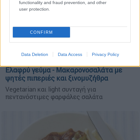
functionality and fraud prevention, and other
user protection.
CONFIRM
Data Deletion
Data Access
Privacy Policy
Συνταγές
|
05.02.2024 07:46
Ελαφρύ γεύμα - Μακαρονοσαλάτα με
ψητές πιπεριές και ξινομυζήθρα
Vegetarian και light συνταγή για
πεντανόστιμες φαρφάλες σαλάτα