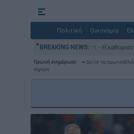
Πολιτική
Οικονομία
Ελ
ραγωγός, Γουίλιαμ Όρμπιτ - Η καθοριστική συμβ
BREAKING NEWS:
Πρωινή ενημέρωση:
➔ Δείτε τα πρωτοσέλι
σήμερα