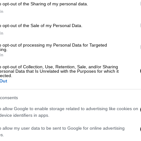
o opt-out of the Sharing of my personal data.
In
Αθλητισμός
|
18.07.2020 15:47
Η Λιντς επέστρεψε στην Πρέμιερ
o opt-out of the Sale of my Personal Data.
Κε
In
Λιγκ και ο Μαρσέλο Μπιέλσα
Κ
αποθεώθηκε από τον «Τζέιμι
0
to opt-out of processing my Personal Data for Targeted
ing.
Λάνιστερ»
In
Η Λιντς ανέβηκε στη Premier League
o opt-out of Collection, Use, Retention, Sale, and/or Sharing
έπειτα από 16 χρόνια και ο Μαρσέλο
ersonal Data that Is Unrelated with the Purposes for which it
lected.
Μπιέλσα γνώρισε την καθολική
Out
ΑΠ
αποθέωση με ένα απίθανο βίντεο από
Β
τον «Τζέιμι Λάνιστερ»
κ
consents
o allow Google to enable storage related to advertising like cookies on
evice identifiers in apps.
Αθλητισμός
|
28.05.2019 20:20
ΑΘ
o allow my user data to be sent to Google for online advertising
Συνεχίζει στον πάγκο της Λιντς ο
s.
Α
Αργεντινός Μαρσέλο Μπιέλσα