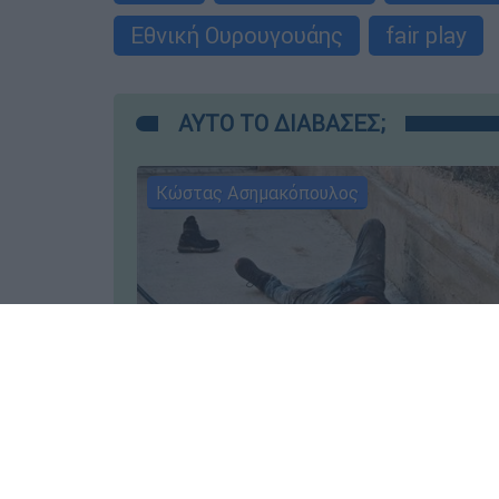
Εθνική Ουρουγουάης
fair play
ΑΥΤΟ ΤΟ ΔΙΑΒΑΣΕΣ;
Κώστας Ασημακόπουλος
Ελλάδα
┋
06.08.2026 10:30
Τα «γεράκια» της Ψάθας: Έσωσ