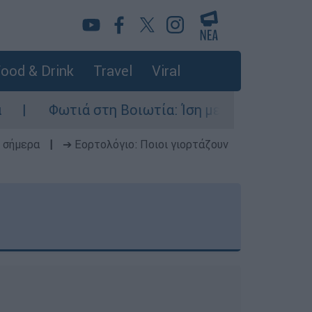
ood & Drink
Travel
Viral
Φωτιά στη Βοιωτία: Ίση με έξι ατομικές βόμβες 
 σήμερα
|
➔ Εορτολόγιο: Ποιοι γιορτάζουν