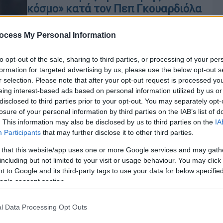
κόσμο» κατά τον Πεπ Γκουαρδιόλα
στον πάγκο της Εθνικής
Ουρουγουάης - Ανακοινώθηκε ο
ocess My Personal Information
Μαρσέλο Μπιέλσα
to opt-out of the sale, sharing to third parties, or processing of your per
Εποχή Μπιέλσα στην Εθνική
formation for targeted advertising by us, please use the below opt-out s
Ουρουγουάης
r selection. Please note that after your opt-out request is processed y
eing interest-based ads based on personal information utilized by us or
disclosed to third parties prior to your opt-out. You may separately opt-
losure of your personal information by third parties on the IAB’s list of
. This information may also be disclosed by us to third parties on the
IA
Αθλητισμός
|
27.02.2022 15:53
Participants
that may further disclose it to other third parties.
Premier League: Απολύθηκε ο
 that this website/app uses one or more Google services and may gath
Μαρτσέλο Μπιέλσα από τη Λιντς
including but not limited to your visit or usage behaviour. You may click 
Παρελθόν αποτελεί από την τεχνική
 to Google and its third-party tags to use your data for below specifi
ogle consent section.
ηγεσία της Λιντς ο Μαρτσέλο
ΑΠ
Μπιέλσα έπειτα από θετική παρουσία
τρεισήμισι ετών.
Μ
l Data Processing Opt Outs
Α