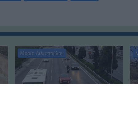
Μαρία Λιλιοπούλου
Μ
Ελλάδα
┋
06.08.2026 06:50
Ελ
αν
Κυνήγι χρόνου στα λεωφορεία: Οι
Πύ