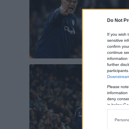
Do Not Pr
If you wish 
sensitive in
confirm you
continue se
information 
further disc
participants
Downstream 
Please note
information 
deny consent
in below Go
Persona