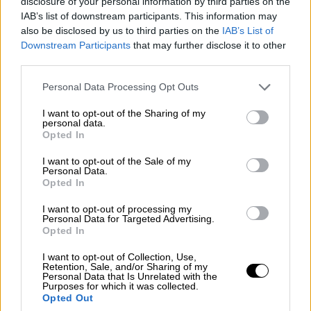
Greece διοργάνωσε μια εκδήλωση στο χώρο
disclosure of your personal information by third parties on the
Φάρος του Κέντρου Πολιτισμού Ίδρυμα
IAB’s list of downstream participants. This information may
also be disclosed by us to third parties on the
IAB’s List of
Σταύρος Νιάρχος
Downstream Participants
that may further disclose it to other
third parties.
Please note that this website/app uses one or more Google
Personal Data Processing Opt Outs
services and may gather and store information including but
not limited to your visit or usage behaviour. You may click to
I want to opt-out of the Sharing of my
personal data.
grant or deny consent to Google and its third-party tags to
Opted In
use your data for below specified purposes in below Google
consent section.
I want to opt-out of the Sale of my
Personal Data.
Opted In
I want to opt-out of processing my
Personal Data for Targeted Advertising.
Opted In
I want to opt-out of Collection, Use,
Retention, Sale, and/or Sharing of my
Personal Data that Is Unrelated with the
Purposes for which it was collected.
Τηλεόραση
|
21.05.2022 16:45
Opted Out
Το συναρπαστικό αστυνομικό δράμα «9-