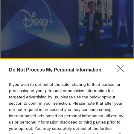
Do Not Process My Personal Information
Σινεμά
|
31.05.2022 07:32
If you wish to opt-out of the sale, sharing to third parties, or
Disney+: Βρεθήκαμε στην επίσημη
processing of your personal or sensitive information for
παρουσίαση - Οι σειρές, οι ταινίες και το
targeted advertising by us, please use the below opt-out
κόστος συνδρομής στην Ελλάδα
section to confirm your selection. Please note that after your
opt-out request is processed you may continue seeing
Λίγες ημέρες πριν από την έναρξη
interest-based ads based on personal information utilized by
λειτουργίας της streaming υπηρεσίας στη
us or personal information disclosed to third parties prior to
χώρα μας, η The Walt Disney Company
your opt-out. You may separately opt-out of the further