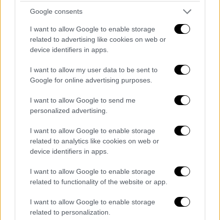
1-1» επέστρεψε με τα νέα επεισόδια του
Google consents
5ου κύκλου
I want to allow Google to enable storage
related to advertising like cookies on web or
Η ομάδα πυροσβεστών, αστυνομικών και
device identifiers in apps.
ανταποκριτών πρώτης γραμμής του Λος
Άντζελες επιστρέφει με νέες, δυνατές
I want to allow my user data to be sent to
ιστορίες στο FOX
Google for online advertising purposes.
I want to allow Google to send me
personalized advertising.
I want to allow Google to enable storage
related to analytics like cookies on web or
device identifiers in apps.
I want to allow Google to enable storage
related to functionality of the website or app.
I want to allow Google to enable storage
related to personalization.