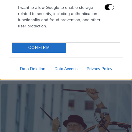
I want to allow Google to enable storage
related to security, including authentication
functionality and fraud prevention, and other
Σινεμά
|
16.04.2022 19:45
user protection.
Atlanta: Η πολυβραβευμένη σειρά
επιστρέφει στο FOX
CONFIRM
Η πολυβραβευμένη σειρά «Atlanta»
παρουσιάζει με ρεαλιστικό, σύγχρονο και
καυστικό τρόπο την αμερικάνικη κουλτούρα
Data Deletion
Data Access
Privacy Policy
αλλά και κοινωνικά θέματα