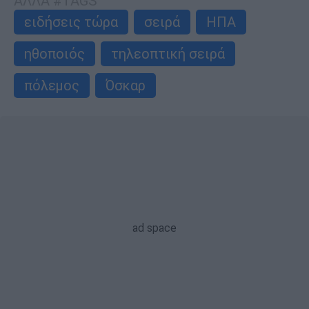
ΑΛΛΑ #TAGS
ειδήσεις τώρα
σειρά
ΗΠΑ
ηθοποιός
τηλεοπτική σειρά
πόλεμος
Όσκαρ