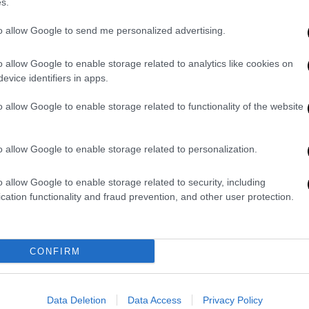
s.
Market
|
14.06.2022 16:33
to allow Google to send me personalized advertising.
Γνώρισε τις νέες τάσεις για το
αύριο της εστίασης
o allow Google to enable storage related to analytics like cookies on
evice identifiers in apps.
H Coca-Cola Τρία Έψιλον υλοποιεί το
HoReCa Empowered, το Νο1
o allow Google to enable storage related to functionality of the website
πρόγραμμα δωρεάν εκπαιδεύσεων για
τους επαγγελματίες και τους
επιχειρηματίες του κλάδου
o allow Google to enable storage related to personalization.
o allow Google to enable storage related to security, including
cation functionality and fraud prevention, and other user protection.
Market
|
18.02.2022 13:41
CONFIRM
Δυναμική παρουσία των METRO
Cash & Carry στη Ho.Re.Ca. 2022
Δυναμικό «παρών» στην Έκθεση
Data Deletion
Data Access
Privacy Policy