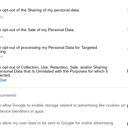
ετήσια έκθεση HORECA
o opt-out of the Sharing of my personal data.
In
o opt-out of the Sale of my Personal Data.
Market
|
07.02.2023 14:01
In
Cans are here, let’s raise our
glasses: Η Βίκος καταφθάνει στη
to opt-out of processing my Personal Data for Targeted
ing.
φετινή HORECA με ανανεωμένα
In
προϊόντα και συσκευασίες
o opt-out of Collection, Use, Retention, Sale, and/or Sharing
ersonal Data that Is Unrelated with the Purposes for which it
Για όγδοη συνεχόμενη χρονιά, η ΒΙΚΟΣ
lected.
Α.Ε. συμμετέχει στην έκθεση, την
Out
κορυφαία συνάντηση για τη φιλοξενία
και τη μαζική εστίαση, η οποία θα
consents
πραγματοποιηθεί από τις 10 έως τις
o allow Google to enable storage related to advertising like cookies on
13 Φεβρουαρίου στο Metropolitan
evice identifiers in apps.
Expo
o allow my user data to be sent to Google for online advertising