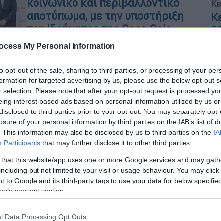
κοινωνικό και περιβαλλοντικό
Κε
αποτύπωμα, με την υποστήριξη
Κ
του Ιδρύματος της Coca-Cola
0
Μέσω του κοινωνικού προγράμματος
ocess My Personal Information
ZERO WASTE HORECA, οι
επιχειρήσεις του κλάδου HoReCa
to opt-out of the sale, sharing to third parties, or processing of your per
μπορούν να υιοθετήσουν σταδιακά
formation for targeted advertising by us, please use the below opt-out s
r selection. Please note that after your opt-out request is processed y
ένα πιο βιώσιμο και αποτελεσματικό
eing interest-based ads based on personal information utilized by us or
μοντέλο λειτουργίας
disclosed to third parties prior to your opt-out. You may separately opt-
losure of your personal information by third parties on the IAB’s list of
. This information may also be disclosed by us to third parties on the
IA
Participants
that may further disclose it to other third parties.
Πολιτική
|
10.02.2024 17:08
 that this website/app uses one or more Google services and may gath
Μητσοτάκης: Οι ελληνικές
including but not limited to your visit or usage behaviour. You may click 
εταιρείες που αναπτύσσονται
 to Google and its third-party tags to use your data for below specifi
απόδειξη της μεγάλης προόδου
ogle consent section.
της οικονομίας
l Data Processing Opt Outs
Ο πρωθυπουργός επισκέφθηκε την