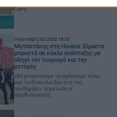
Ho.Re.Ca. από τα METRO Cash &
Carry
Πολιτική
|
12.02.2022 18:33
Μητσοτάκης στη Horeca: Είμαστε
μπροστά σε κύκλο ανάπτυξης με
οδηγό τον τουρισμό και την
εστίαση
«Θα μπορέσουμε να αφήσουμε πίσω
μας τα δύσκολα δύο έτη της
πανδημίας», σημείωσε ο
πρωθυπουργός