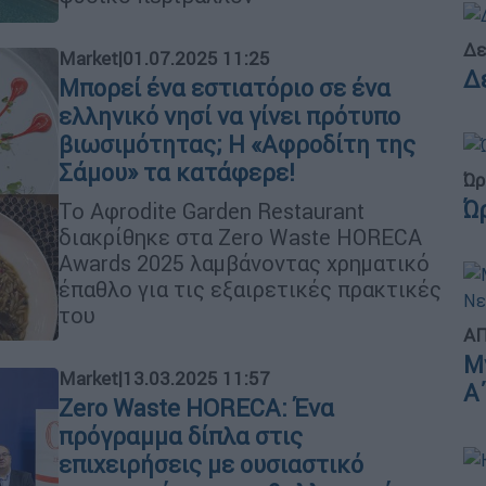
Δε
Market
|
01.07.2025 11:25
Δ
Μπορεί ένα εστιατόριο σε ένα
ελληνικό νησί να γίνει πρότυπο
βιωσιμότητας; Η «Αφροδίτη της
Σάμου» τα κατάφερε!
Ώρ
Ώ
Το Αφrodite Garden Restaurant
διακρίθηκε στα Zero Waste HORECA
Awards 2025 λαμβάνοντας χρηματικό
έπαθλο για τις εξαιρετικές πρακτικές
του
ΑΠ
Μ
Market
|
13.03.2025 11:57
Α
Zero Waste HORECA: Ένα
πρόγραμμα δίπλα στις
επιχειρήσεις με ουσιαστικό