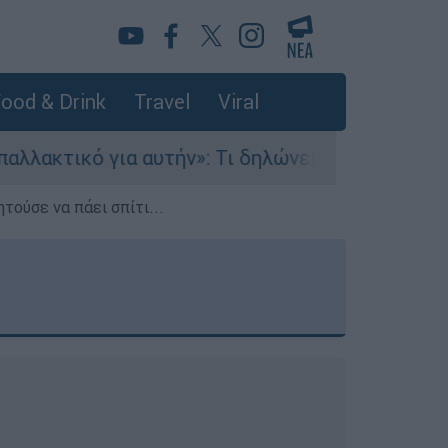
ood & Drink
Travel
Viral
ήν»: Τι δηλώνει στο ethnos.gr ο Κώστας Παπαδά
τούσε να πάει σπίτι...