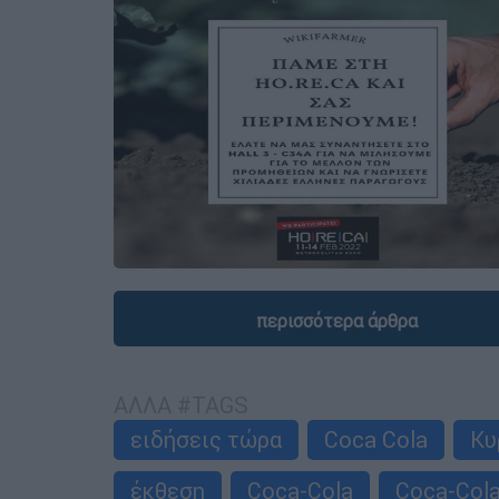
περισσότερα άρθρα
ΑΛΛΑ #TAGS
ειδήσεις τώρα
Coca Cola
Κυ
έκθεση
Coca-Cola
Coca-Cola