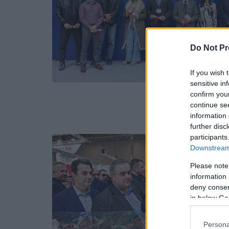
Do Not Pr
If you wish 
sensitive in
confirm you
continue se
information 
further disc
participants
Downstream 
Please note
information 
deny consent
in below Go
Persona