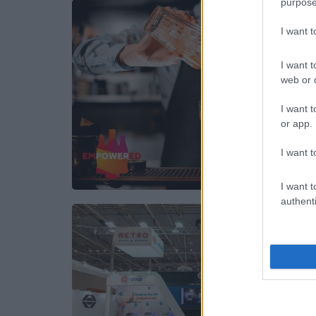
purpose
I want 
I want t
web or d
I want t
or app.
I want t
I want t
authenti