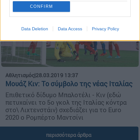
CONFIRM
Data Deletion
Data Access
Privacy Policy
Αθλητισμός
|
28.03.2019 13:37
Μουάζ Κιν: Το σύµβολο της νέας Ιταλίας
Επιθετικό δίδυµο Μπαλοτέλι - Κιν (εδώ
πετυχαίνει το 5ο γκολ της Ιταλίας κόντρα
στο\ Λιχτενστάιν) σχεδιάζει για το Euro
2020 ο Ροµπέρτο Μαντσίνι
περισσότερα άρθρα