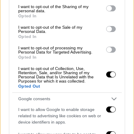
services and may gather and store information including but
not limited to your visit or usage behaviour. You may click to
I want to opt-out of the Sharing of my
personal data.
grant or deny consent to Google and its third-party tags to
Opted In
use your data for below specified purposes in below Google
consent section.
I want to opt-out of the Sale of my
Personal Data.
Opted In
Αθλητισμός
|
07.07.2019 19:34
I want to opt-out of processing my
Personal Data for Targeted Advertising.
Το τρελό στοίχημα του Μπαλοτέλι και η
Opted In
βέσπα που βούτηξε στη θάλασσα (vid)
I want to opt-out of Collection, Use,
Retention, Sale, and/or Sharing of my
Ο Ιταλός δελέασε με 2.000 ευρώ έναν
Personal Data that Is Unrelated with the
ιδιοκτήτη μπαρ να πέσει στη θάλασσα
Purposes for which it was collected.
Opted Out
καβαλώντας τη μηχανή του
Google consents
I want to allow Google to enable storage
related to advertising like cookies on web or
device identifiers in apps.