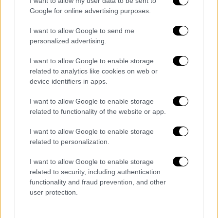
I want to allow my user data to be sent to
Google for online advertising purposes.
I want to allow Google to send me
personalized advertising.
I want to allow Google to enable storage
related to analytics like cookies on web or
device identifiers in apps.
Αθλητισμός
|
16.04.2019 22:14
Η άνοδος του Μπαλοτέλι έχει εξήγηση κι
I want to allow Google to enable storage
είναι... τραγουδίστρια (pics)
related to functionality of the website or app.
Ο Ιταλός επιθετικός διανύει μια απ' τις
I want to allow Google to enable storage
καλύτερες περιόδους της καριέρας του κάτι
related to personalization.
που λέγεται ότι οφείλεται στην εκρηκτική
I want to allow Google to enable storage
τραγουδίστρια Ελόντιε Ντι Πατρίτσι
related to security, including authentication
functionality and fraud prevention, and other
user protection.