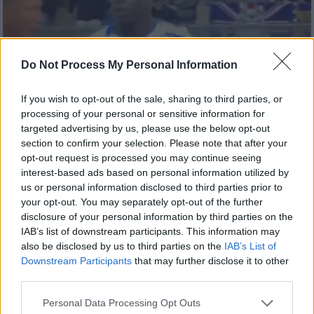
Do Not Process My Personal Information
If you wish to opt-out of the sale, sharing to third parties, or
processing of your personal or sensitive information for
Αθλητισμός
|
03.11.2019 18:39
targeted advertising by us, please use the below opt-out
section to confirm your selection. Please note that after your
Χαμός στην Ιταλία: Ρατσιστική επίθεση
opt-out request is processed you may continue seeing
σε Μπαλοτέλι - Εφυγε από το γήπεδο!
interest-based ads based on personal information utilized by
(vid)
us or personal information disclosed to third parties prior to
your opt-out. You may separately opt-out of the further
Νέο κρούσμα ρατσιστικής βίας στα ιταλικά
disclosure of your personal information by third parties on the
γήπεδα εις βάρος του Super Mario
IAB’s list of downstream participants. This information may
also be disclosed by us to third parties on the
IAB’s List of
Downstream Participants
that may further disclose it to other
third parties.
Please note that this website/app uses one or more Google
Personal Data Processing Opt Outs