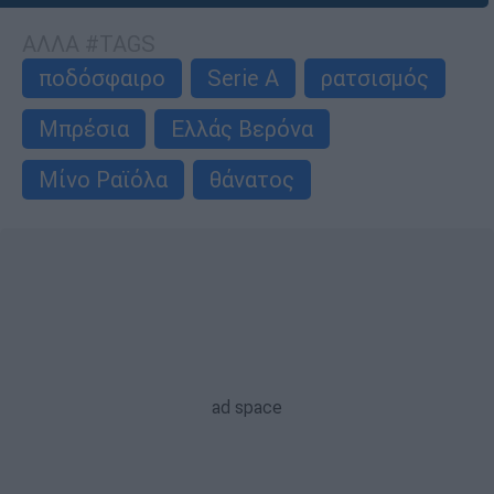
ΑΛΛΑ #TAGS
ποδόσφαιρο
Serie A
ρατσισμός
Μπρέσια
Ελλάς Βερόνα
Μίνο Ραϊόλα
θάνατος