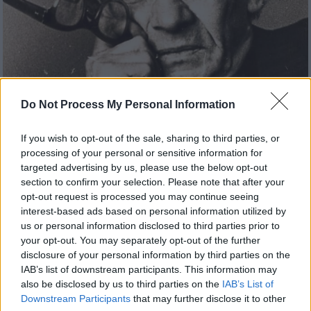
Do Not Process My Personal Information
If you wish to opt-out of the sale, sharing to third parties, or
processing of your personal or sensitive information for
Ιστορία
|
04.09.2023 07:55
targeted advertising by us, please use the below opt-out
Ο άνθρωπος με τις υπερφυσικές
section to confirm your selection. Please note that after your
ικανότητες που τρόμαξε τον Χίτλερ,
opt-out request is processed you may continue seeing
φοβόταν ο Στάλιν και μισούσε ο Μπέρια
interest-based ads based on personal information utilized by
– Ο μάγος που άφησε άναυδους Φρόιντ
us or personal information disclosed to third parties prior to
your opt-out. You may separately opt-out of the further
και Αϊνστάιν
disclosure of your personal information by third parties on the
Ο Βολφ Μέσινγκ ήταν μάγος, υπνωτιστής,
IAB’s list of downstream participants. This information may
also be disclosed by us to third parties on the
IAB’s List of
μάντης, μέντιουμ και πολλοί στο πρόσωπό
Downstream Participants
that may further disclose it to other
του αναγνώριζαν έναν άνθρωπο σαν τον