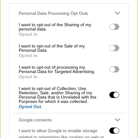
third parties.
κόμη Καλιόστρο, τον Ιταλό τυχοδιώκτης και
αυτοαποκαλούμενο μάγο του 18ου αιώνα.
Please note that this website/app uses one or more Google
Personal Data Processing Opt Outs
services and may gather and store information including but
not limited to your visit or usage behaviour. You may click to
I want to opt-out of the Sharing of my
personal data.
grant or deny consent to Google and its third-party tags to
Opted In
use your data for below specified purposes in below Google
consent section.
I want to opt-out of the Sale of my
Personal Data.
Opted In
I want to opt-out of processing my
Personal Data for Targeted Advertising.
Opted In
I want to opt-out of Collection, Use,
Retention, Sale, and/or Sharing of my
Personal Data that Is Unrelated with the
Purposes for which it was collected.
Opted Out
Google consents
Viral
|
05.01.2023 16:52
I want to allow Google to enable storage
Η τρομακτική στιγμή που λιοντάρι
related to advertising like cookies on web or