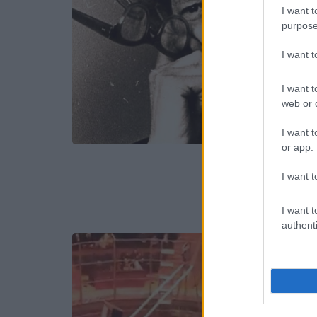
I want t
purpose
I want 
I want t
web or d
I want t
or app.
I want t
I want t
authenti