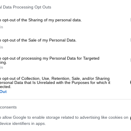
l Data Processing Opt Outs
Ώρ
o opt-out of the Sharing of my personal data.
Ό
In
ε
Κόσμος
|
11.11.2023 23:04
o opt-out of the Sale of my Personal Data.
«Παραμείνετε στα σπίτια σας» -
In
Μία ολόκληρη ιταλική πόλη
to opt-out of processing my Personal Data for Targeted
ανάσταση μετά την απόδραση
ing.
In
λιονταριού από τσίρκο
o opt-out of Collection, Use, Retention, Sale, and/or Sharing
Το αιλουροειδές κυκλοφορεί
ersonal Data that Is Unrelated with the Purposes for which it
ελεύθερο στην περιοχή
lected.
Out
consents
Ιστορία
|
04.09.2023 07:55
o allow Google to enable storage related to advertising like cookies on
Ο άνθρωπος με τις υπερφυσικές
evice identifiers in apps.
ικανότητες που τρόμαξε τον