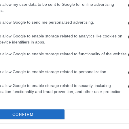
o allow my user data to be sent to Google for online advertising
Χίτλερ, φοβόταν ο Στάλιν και
s.
μισούσε ο Μπέρια – Ο μάγος που
άφησε άναυδους Φρόιντ και
to allow Google to send me personalized advertising.
Αϊνστάιν
o allow Google to enable storage related to analytics like cookies on
Ο Βολφ Μέσινγκ ήταν μάγος,
evice identifiers in apps.
υπνωτιστής, μάντης, μέντιουμ και
πολλοί στο πρόσωπό του
o allow Google to enable storage related to functionality of the website
αναγνώριζαν έναν άνθρωπο σαν τον
κόμη Καλιόστρο, τον Ιταλό
o allow Google to enable storage related to personalization.
τυχοδιώκτης και αυτοαποκαλούμενο
μάγο του 18ου αιώνα.
o allow Google to enable storage related to security, including
cation functionality and fraud prevention, and other user protection.
Viral
|
05.01.2023 16:52
Η τρομακτική στιγμή που λιοντάρι
επιτίθεται σε θηριοδαμαστή στη
CONFIRM
Ρωσία - Σώθηκε την τελευταία