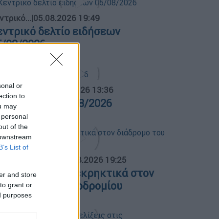
ντρικό...
|
05.08.2026 19:49
εντρικό δελτίο ειδήσεων
5/08/2026
sonal or
α Ελλάδος...
|
05.08.2026 13:36
ection to
ρα Ελλάδος 05/08/2026
ou may
 personal
out of the
 downstream
B’s List of
ΟΣΠΑΣΜΑΤΑ...
|
05.08.2026 19:25
ειψία: Drone με εκρηκτικά στον
er and store
ιάδρομο του αεροδρομίου
to grant or
ed purposes