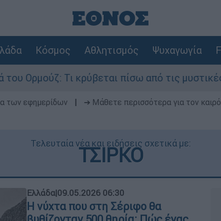
λάδα
Κόσμος
Αθλητισμός
Ψυχαγωγία
F
Τι κρύβεται πίσω από τις μυστικές διαπραγματε
δα των εφημερίδων
|
➔ Μάθετε περισσότερα για τον καιρό
Τελευταία νέα και ειδήσεις σχετικά με:
ΤΣΙΡΚΟ
Ελλάδα
|
09.05.2026 06:30
Η νύχτα που στη Σέριφο θα
βυθίζονταν 500 θηρία: Πώς ένας