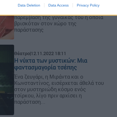
στιγμή
Data Deletion
Data Access
Privacy Policy
Τη ζωή του άνδρα έσωσε η άμεση
παρέμβαση της γυναίκας του η οποία
βρισκόταν στον χώρο της
παράστασης
Θέατρο
|
12.11.2022 18:11
Η νύχτα των μυστικών: Μια
φαντασμαγορία τσέπης
Ένα ζευγάρι, η Μιράντα και ο
Κωνσταντίνος, εισέρχεται άθελά του
στον μυστηριώδη κόσμο ενός
τσίρκου, λίγο πριν αρχίσει η
παράσταση...