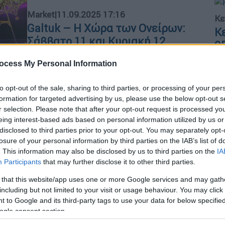
Market
|
11.09.2025 17:16
Κε
Galtuk – Η Χώρα των Ονείρων:
Κ
Σάββατο 11 και Κυριακή 12
0
Οκτωβρίου στο Θέατρο Παλλάς
ocess My Personal Information
Ένα ταξίδι στη χώρα της φαντασίας
to opt-out of the sale, sharing to third parties, or processing of your per
Ώρ
formation for targeted advertising by us, please use the below opt-out s
Ώ
r selection. Please note that after your opt-out request is processed y
eing interest-based ads based on personal information utilized by us or
disclosed to third parties prior to your opt-out. You may separately opt-
losure of your personal information by third parties on the IAB’s list of
. This information may also be disclosed by us to third parties on the
IA
Viral
|
24.02.2024 08:15
Participants
that may further disclose it to other third parties.
ΑΠ
Τρομακτικές εικόνες: Η στιγμή
Λ
που αρκούδα επιτίθεται σε
 that this website/app uses one or more Google services and may gath
δ
including but not limited to your visit or usage behaviour. You may click 
υπάλληλο τσίρκου
 to Google and its third-party tags to use your data for below specifi
Ούρλιαζε το κοινό μπροστά στις
ogle consent section.
εικόνες αυτές