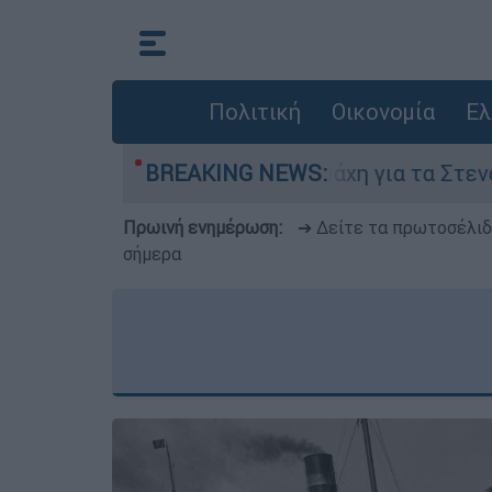
Πολιτική
Οικονομία
Ελ
γούστου
BREAKING NEWS:
Η μάχη για τα Στενά του Ορμούζ: 
Πρωινή ενημέρωση:
➔ Δείτε τα πρωτοσέλι
σήμερα