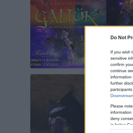
Do Not Pr
If you wish 
sensitive in
confirm you
continue se
information 
further disc
participants
Downstream 
Please note
information 
deny consent
in below Go