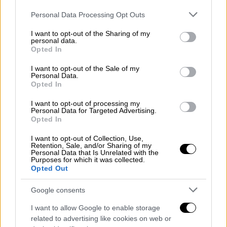
του αναγνώριζαν έναν άνθρωπο σαν τον
Please note that this website/app uses one or more Google
Personal Data Processing Opt Outs
κόμη Καλιόστρο, τον Ιταλό τυχοδιώκτης και
services and may gather and store information including but
αυτοαποκαλούμενο μάγο του 18ου αιώνα.
not limited to your visit or usage behaviour. You may click to
I want to opt-out of the Sharing of my
personal data.
grant or deny consent to Google and its third-party tags to
Opted In
use your data for below specified purposes in below Google
consent section.
I want to opt-out of the Sale of my
Personal Data.
Opted In
I want to opt-out of processing my
Personal Data for Targeted Advertising.
Opted In
I want to opt-out of Collection, Use,
Retention, Sale, and/or Sharing of my
Personal Data that Is Unrelated with the
Purposes for which it was collected.
Opted Out
Google consents
I want to allow Google to enable storage
Viral
|
05.01.2023 16:52
related to advertising like cookies on web or