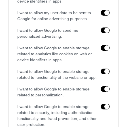
device identifiers in apps.
Η τρομακτική στιγμή που λιοντάρι
επιτίθεται σε θηριοδαμαστή στη Ρωσία -
I want to allow my user data to be sent to
Σώθηκε την τελευταία στιγμή
Google for online advertising purposes.
Τη ζωή του άνδρα έσωσε η άμεση
I want to allow Google to send me
παρέμβαση της γυναίκας του η οποία
personalized advertising.
βρισκόταν στον χώρο της παράστασης
I want to allow Google to enable storage
related to analytics like cookies on web or
device identifiers in apps.
I want to allow Google to enable storage
related to functionality of the website or app.
I want to allow Google to enable storage
related to personalization.
I want to allow Google to enable storage
related to security, including authentication
functionality and fraud prevention, and other
user protection.