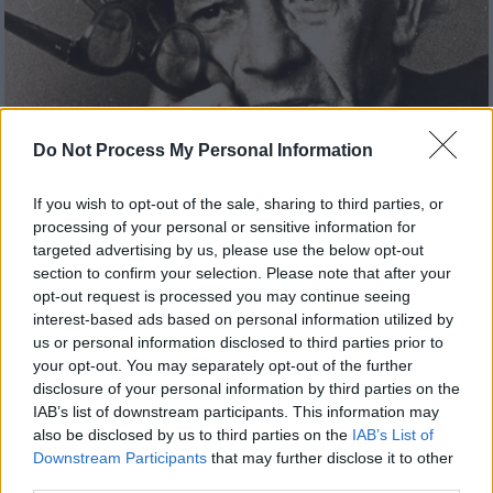
Do Not Process My Personal Information
If you wish to opt-out of the sale, sharing to third parties, or
processing of your personal or sensitive information for
targeted advertising by us, please use the below opt-out
Ιστορία
|
04.09.2023 07:55
section to confirm your selection. Please note that after your
opt-out request is processed you may continue seeing
Ο άνθρωπος με τις υπερφυσικές
interest-based ads based on personal information utilized by
ικανότητες που τρόμαξε τον Χίτλερ,
us or personal information disclosed to third parties prior to
φοβόταν ο Στάλιν και μισούσε ο Μπέρια
your opt-out. You may separately opt-out of the further
– Ο μάγος που άφησε άναυδους Φρόιντ
disclosure of your personal information by third parties on the
IAB’s list of downstream participants. This information may
και Αϊνστάιν
also be disclosed by us to third parties on the
IAB’s List of
Ο Βολφ Μέσινγκ ήταν μάγος, υπνωτιστής,
Downstream Participants
that may further disclose it to other
μάντης, μέντιουμ και πολλοί στο πρόσωπό
third parties.