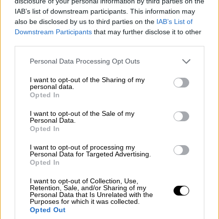
disclosure of your personal information by third parties on the
IAB’s list of downstream participants. This information may
also be disclosed by us to third parties on the
IAB’s List of
Downstream Participants
that may further disclose it to other
third parties.
Please note that this website/app uses one or more Google
Personal Data Processing Opt Outs
services and may gather and store information including but
not limited to your visit or usage behaviour. You may click to
I want to opt-out of the Sharing of my
personal data.
grant or deny consent to Google and its third-party tags to
Opted In
use your data for below specified purposes in below Google
consent section.
I want to opt-out of the Sale of my
Personal Data.
Opted In
I want to opt-out of processing my
Personal Data for Targeted Advertising.
Lifestyle
|
09.11.2023 21:15
Opted In
H εταιρεία της Σελένα Γκόμεζ κάνει
I want to opt-out of Collection, Use,
δωρεές σε οργανώσεις αρωγής στη
Retention, Sale, and/or Sharing of my
Personal Data that Is Unrelated with the
Γάζα
Purposes for which it was collected.
Opted Out
Η εταιρεία προϊόντων μακιγιάζ της