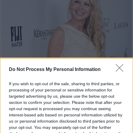
Do Not Process My Personal Information
Lifestyle
|
04.01.2024 20:00
If you wish to opt-out of the sale, sharing to third parties, or
Πάμελα Άντερσον: Νέα φωτογράφιση
processing of your personal or sensitive information for
της 56χρονης σταρ χωρίς μακιγιάζ
targeted advertising by us, please use the below opt-out
section to confirm your selection. Please note that after your
Πόζαρε στο φακό του Davit Giorgadze για
opt-out request is processed you may continue seeing
την ανοιξιάτικη συλλογή του οίκου Proenza
interest-based ads based on personal information utilized by
Schouler
us or personal information disclosed to third parties prior to
your opt-out. You may separately opt-out of the further