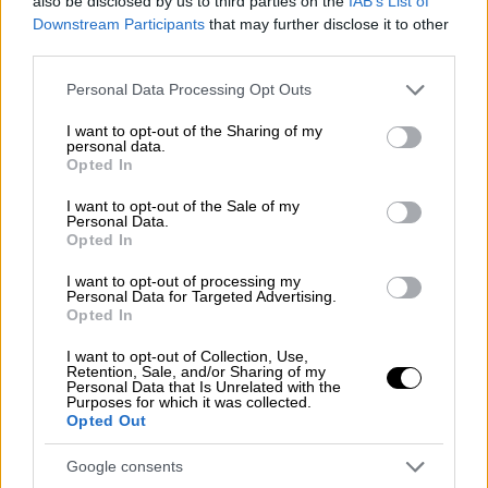
also be disclosed by us to third parties on the
IAB’s List of
Downstream Participants
that may further disclose it to other
third parties.
Please note that this website/app uses one or more Google
Personal Data Processing Opt Outs
services and may gather and store information including but
not limited to your visit or usage behaviour. You may click to
I want to opt-out of the Sharing of my
personal data.
grant or deny consent to Google and its third-party tags to
Opted In
use your data for below specified purposes in below Google
consent section.
I want to opt-out of the Sale of my
Personal Data.
Opted In
I want to opt-out of processing my
Personal Data for Targeted Advertising.
Opted In
Τεχνολογία
|
06.12.2022 18:28
I want to opt-out of Collection, Use,
Retention, Sale, and/or Sharing of my
H Volkswagen δημιούργησε μια
Personal Data that Is Unrelated with the
Purposes for which it was collected.
ηλεκτρική καρέκλα γραφείου που
Opted Out
«τρέχει» με 20 χλμ την ώρα
Google consents
Μπορεί να μοιάζει με gaming καρέκλα αλλά