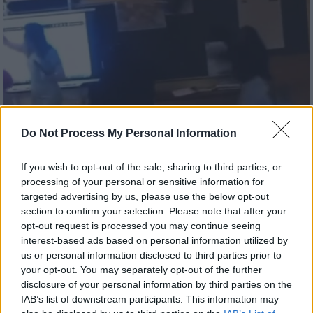
Do Not Process My Personal Information
If you wish to opt-out of the sale, sharing to third parties, or
Κόσμος
|
01.10.2023 20:39
processing of your personal or sensitive information for
targeted advertising by us, please use the below opt-out
Πέταξε την καρέκλα στο κεφάλι της
section to confirm your selection. Please note that after your
καθηγήτριας της 15χρονη μαθήτρια - Το
opt-out request is processed you may continue seeing
απίστευτο περιστατικό σχολικής βίας
interest-based ads based on personal information utilized by
από τις ΗΠΑ
us or personal information disclosed to third parties prior to
your opt-out. You may separately opt-out of the further
Δείτε το βίντεο
disclosure of your personal information by third parties on the
IAB’s list of downstream participants. This information may