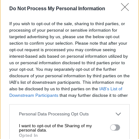
μεταχείριση με την Κιμ Καρντάσιαν
Do Not Process My Personal Information
If you wish to opt-out of the sale, sharing to third parties, or
processing of your personal or sensitive information for
targeted advertising by us, please use the below opt-out
section to confirm your selection. Please note that after your
opt-out request is processed you may continue seeing
interest-based ads based on personal information utilized by
us or personal information disclosed to third parties prior to
your opt-out. You may separately opt-out of the further
disclosure of your personal information by third parties on the
IAB’s list of downstream participants. This information may
also be disclosed by us to third parties on the
IAB’s List of
Downstream Participants
that may further disclose it to other
third parties.
Please note that this website/app uses one or more Google
Personal Data Processing Opt Outs
services and may gather and store information including but
Viral
|
30.06.2022 17:52
not limited to your visit or usage behaviour. You may click to
I want to opt-out of the Sharing of my
Η πιο πρωτότυπη δουλειά: Πληρώνεται
personal data.
grant or deny consent to Google and its third-party tags to
Opted In
για να βλέπει ερωτικές ταινίες με τις…
use your data for below specified purposes in below Google