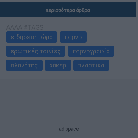
περισσότερα άρθρα
ΑΛΛΑ #TAGS
ειδήσεις τώρα
πορνό
ερωτικές ταινίες
πορνογραφία
πλανήτης
χάκερ
πλαστικά