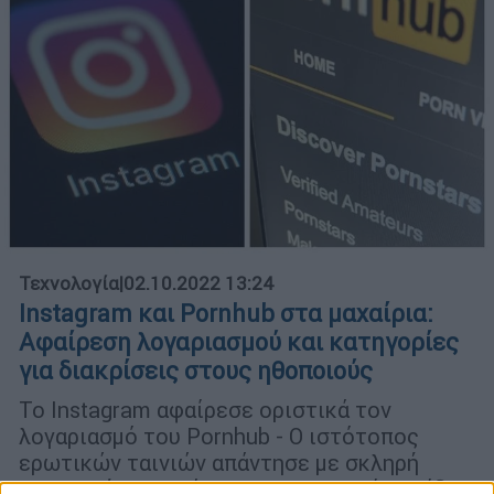
Τεχνολογία
|
02.10.2022 13:24
Instagram και Pornhub στα μαχαίρια:
Αφαίρεση λογαριασμού και κατηγορίες
για διακρίσεις στους ηθοποιούς
Το Instagram αφαίρεσε οριστικά τον
λογαριασμό του Pornhub - Ο ιστότοπος
ερωτικών ταινιών απάντησε με σκληρή
επιστολή στον Ζάκερμπεργκ. Ζητεί την ίδια