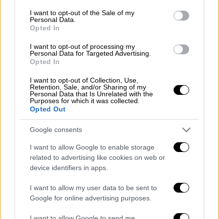
ώρες
consent section.
I want to opt-out of the Sale of my
Personal Data.
Την επέλεξαν ανάμεσα σε 30.000 άτομα
Opted In
I want to opt-out of processing my
Personal Data for Targeted Advertising.
Opted In
I want to opt-out of Collection, Use,
Retention, Sale, and/or Sharing of my
Personal Data that Is Unrelated with the
Purposes for which it was collected.
Opted Out
Google consents
I want to allow Google to enable storage
related to advertising like cookies on web or
Κόσμος
|
25.03.2020 21:43
device identifiers in apps.
Το PornHub προσφέρει δωρεάν
I want to allow my user data to be sent to
premium πακέτο πορνό για να
Google for online advertising purposes.
#μένουμε_σπίτι!
I want to allow Google to send me