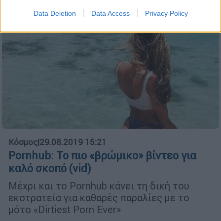
Data Deletion
Data Access
Privacy Policy
Κόσμος
|
29.08.2019 15:21
Pornhub: Το πιο «βρώμικο» βίντεο για
καλό σκοπό (vid)
Μέχρι και το Pornhub κάνει τη δική του
εκστρατεία για καθαρές παραλίες με το
μότο «Dirtiest Porn Ever»