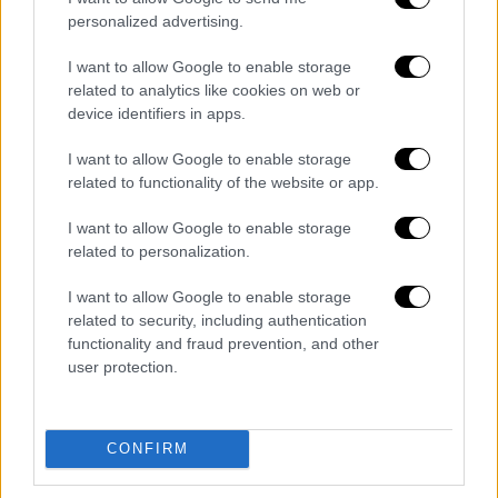
Η δημοφιλής ιστοσελίδα ταινιών ερωτικού
personalized advertising.
περιεχομένου δίνει ελεύθερη πρόσβαση
στους χρήστες στην Ελλάδα και σε όλες τις
I want to allow Google to enable storage
χώρες μέχρι τις 23 Απριλίου
related to analytics like cookies on web or
device identifiers in apps.
I want to allow Google to enable storage
related to functionality of the website or app.
I want to allow Google to enable storage
related to personalization.
I want to allow Google to enable storage
related to security, including authentication
functionality and fraud prevention, and other
Viral
|
12.12.2019 10:53
user protection.
Pornhub: Ποια κατηγορία πορνό
«απογειώθηκε» στην Ελλάδα το 2019
CONFIRM
Η βιομηχανία του πορνό ανθεί και
διαδικτυακά και ιδού τα αποτελέσματα