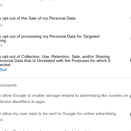
In
Τεχνολογία
|
02.10.2022 13:24
o opt-out of the Sale of my Personal Data.
Instagram και Pornhub στα
In
μαχαίρια: Αφαίρεση λογαριασμού
to opt-out of processing my Personal Data for Targeted
και κατηγορίες για διακρίσεις
ing.
στους ηθοποιούς
In
Το Instagram αφαίρεσε οριστικά τον
o opt-out of Collection, Use, Retention, Sale, and/or Sharing
ersonal Data that Is Unrelated with the Purposes for which it
λογαριασμό του Pornhub - Ο
lected.
Out
ιστότοπος ερωτικών ταινιών
απάντησε με σκληρή επιστολή
στον Ζάκερμπεργκ. Ζητεί την ίδια
consents
μεταχείριση με την Κιμ Καρντάσιαν
o allow Google to enable storage related to advertising like cookies on
evice identifiers in apps.
o allow my user data to be sent to Google for online advertising
s.
Viral
|
30.06.2022 17:52
Η πιο πρωτότυπη δουλειά: