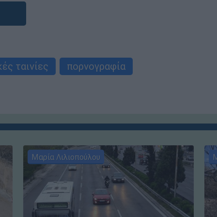
ές ταινίες
πορνογραφία
Μαρία Λιλιοπούλου
Μ