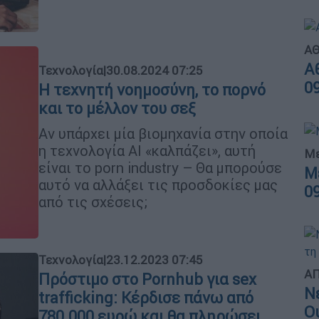
ΑΘ
Α
Τεχνολογία
|
30.08.2024 07:25
0
Η τεχνητή νοημοσύνη, το πορνό
και το μέλλον του σεξ
Αν υπάρχει μία βιομηχανία στην οποία
η τεχνολογία ΑΙ «καλπάζει», αυτή
Με
είναι το porn industry – Θα μπορούσε
Μ
αυτό να αλλάξει τις προσδοκίες μας
0
από τις σχέσεις;
Τεχνολογία
|
23.12.2023 07:45
ΑΠ
Πρόστιμο στο Pornhub για sex
Ν
trafficking: Κέρδισε πάνω από
Ο
780.000 ευρώ και θα πληρώσει