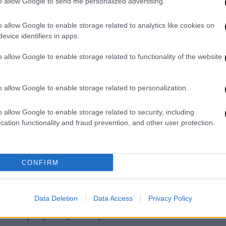
to allow Google to send me personalized advertising.
Πληρώνεται για να βλέπει
ερωτικές ταινίες με τις… ώρες
o allow Google to enable storage related to analytics like cookies on
evice identifiers in apps.
Την επέλεξαν ανάμεσα σε 30.000
άτομα
o allow Google to enable storage related to functionality of the website
o allow Google to enable storage related to personalization.
Κόσμος
|
25.03.2020 21:43
o allow Google to enable storage related to security, including
Το PornHub προσφέρει δωρεάν
cation functionality and fraud prevention, and other user protection.
premium πακέτο πορνό για να
#μένουμε_σπίτι!
CONFIRM
Η δημοφιλής ιστοσελίδα ταινιών
ερωτικού περιεχομένου δίνει
ελεύθερη πρόσβαση στους χρήστες
Data Deletion
Data Access
Privacy Policy
στην Ελλάδα και σε όλες τις χώρες
μέχρι τις 23 Απριλίου