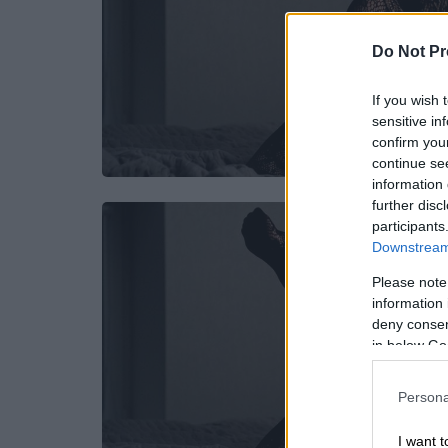
Do Not Pr
If you wish 
sensitive in
confirm you
continue se
information 
further disc
participants
Downstream 
Please note
information 
deny consent
in below Go
Persona
I want t