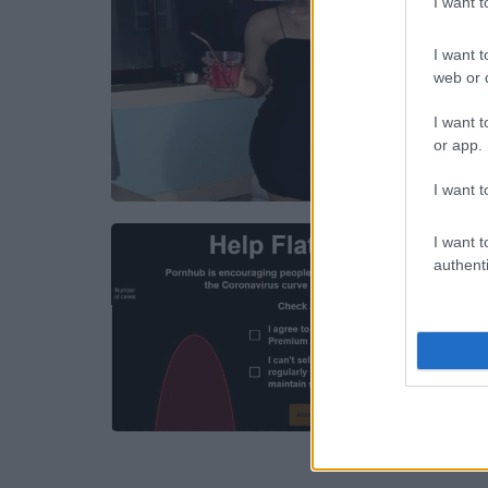
I want 
I want t
web or d
I want t
or app.
I want t
I want t
authenti