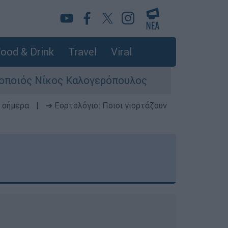
ood & Drink
Travel
Viral
ς Καλογερόπουλος
Σκιάθος: Φρικιαστική 
 σήμερα
|
➔ Εορτολόγιο: Ποιοι γιορτάζουν