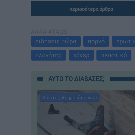
περισσότερα άρθρα
ΑΛΛΑ #TAGS
ειδήσεις τώρα
πορνό
ερωτικ
πλανήτης
χάκερ
πλαστικά
ΑΥΤΟ ΤΟ ΔΙΑΒΑΣΕΣ;
Κώστας Ασημακόπουλος