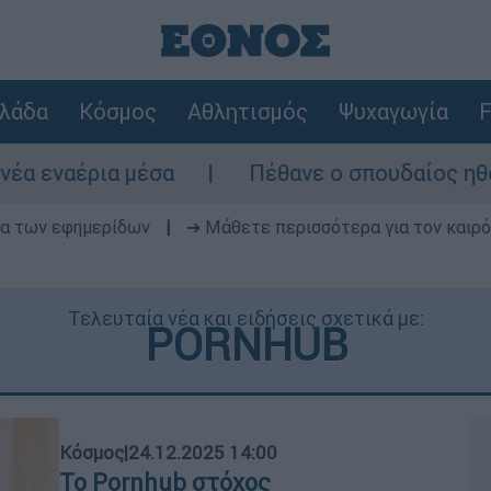
λάδα
Κόσμος
Αθλητισμός
Ψυχαγωγία
F
μέσα
Πέθανε ο σπουδαίος ηθοποιός Νίκο
δα των εφημερίδων
|
➔ Μάθετε περισσότερα για τον καιρό
Τελευταία νέα και ειδήσεις σχετικά με:
PORNHUB
Κόσμος
|
24.12.2025 14:00
To Pornhub στόχος