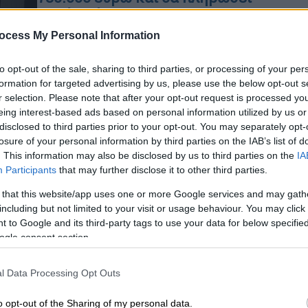
βαρύ πρόστιμο
ocess My Personal Information
Το Pornhub είναι ένας από τους
μεγαλύτερους ιστότοπους
to opt-out of the sale, sharing to third parties, or processing of your per
περιεχομένου ενηλίκων στον κόσμο
formation for targeted advertising by us, please use the below opt-out s
και συχνά αναφέρεται ως το
r selection. Please note that after your opt-out request is processed y
«YouTube του πορνό»
eing interest-based ads based on personal information utilized by us or
disclosed to third parties prior to your opt-out. You may separately opt-
losure of your personal information by third parties on the IAB’s list of
. This information may also be disclosed by us to third parties on the
IA
Τεχνολογία
|
16.12.2023 15:48
Participants
that may further disclose it to other third parties.
Αυτές είναι δημοφιλέστερες
αναζητήσεις στο Pornhub: Ώριμες
 that this website/app uses one or more Google services and may gath
including but not limited to your visit or usage behaviour. You may click 
γυναίκες, ρομπότ και
 to Google and its third-party tags to use your data for below specifi
στρατιωτικές στολές ψάχνουν οι
ogle consent section.
χρήστες
Το Pornhub δημοσίευσε την ετήσια
l Data Processing Opt Outs
παγκόσμια έκθεσή του
o opt-out of the Sharing of my personal data.