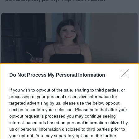
Do Not Process My Personal Information
If you wish to opt-out of the sale, sharing to third parties, or
processing of your personal or sensitive information for
targeted advertising by us, please use the below opt-out
section to confirm your selection. Please note that after your
Viral
|
30.06.2022 17:52
opt-out request is processed you may continue seeing
Η πιο πρωτότυπη δουλειά: Πληρώνεται
interest-based ads based on personal information utilized by
για να βλέπει ερωτικές ταινίες με τις…
us or personal information disclosed to third parties prior to
your opt-out. You may separately opt-out of the further
ώρες