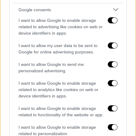
περιεχομένου δίνει ελεύθερη πρόσβαση
στους χρήστες στην Ελλάδα και σε όλες τις
Google consents
χώρες μέχρι τις 23 Απριλίου
I want to allow Google to enable storage
related to advertising like cookies on web or
device identifiers in apps.
I want to allow my user data to be sent to
Google for online advertising purposes.
I want to allow Google to send me
personalized advertising.
I want to allow Google to enable storage
related to analytics like cookies on web or
Viral
|
12.12.2019 10:53
device identifiers in apps.
Pornhub: Ποια κατηγορία πορνό
«απογειώθηκε» στην Ελλάδα το 2019
I want to allow Google to enable storage
related to functionality of the website or app.
Η βιομηχανία του πορνό ανθεί και
διαδικτυακά και ιδού τα αποτελέσματα
I want to allow Google to enable storage
related to personalization.