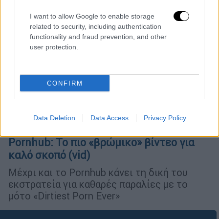
I want to allow Google to enable storage
related to security, including authentication
functionality and fraud prevention, and other
user protection.
CONFIRM
Data Deletion
Data Access
Privacy Policy
Κόσμος
|
29.08.2019 15:21
Pornhub: Το πιο «βρώμικο» βίντεο για
καλό σκοπό (vid)
Μέχρι και το Pornhub κάνει τη δική του
εκστρατεία για καθαρές παραλίες με το
μότο «Dirtiest Porn Ever»