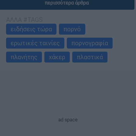
περισσότερα άρθρα
ΑΛΛΑ #TAGS
ειδήσεις τώρα
πορνό
ερωτικές ταινίες
πορνογραφία
πλανήτης
χάκερ
πλαστικά