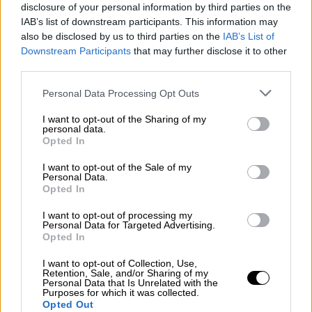
disclosure of your personal information by third parties on the
Την επέλεξαν ανάμεσα σε 30.000 άτομα
IAB’s list of downstream participants. This information may
also be disclosed by us to third parties on the
IAB’s List of
Downstream Participants
that may further disclose it to other
third parties.
Please note that this website/app uses one or more Google
Personal Data Processing Opt Outs
services and may gather and store information including but
not limited to your visit or usage behaviour. You may click to
I want to opt-out of the Sharing of my
personal data.
grant or deny consent to Google and its third-party tags to
Opted In
use your data for below specified purposes in below Google
consent section.
I want to opt-out of the Sale of my
Personal Data.
Opted In
I want to opt-out of processing my
Κόσμος
|
25.03.2020 21:43
Personal Data for Targeted Advertising.
Το PornHub προσφέρει δωρεάν
Opted In
premium πακέτο πορνό για να
I want to opt-out of Collection, Use,
#μένουμε_σπίτι!
Retention, Sale, and/or Sharing of my
Personal Data that Is Unrelated with the
Purposes for which it was collected.
Η δημοφιλής ιστοσελίδα ταινιών ερωτικού
Opted Out