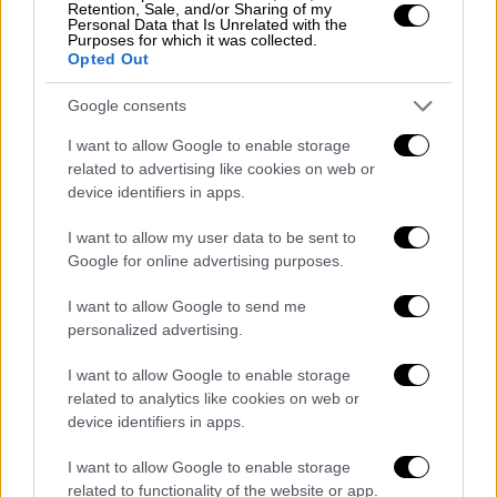
Retention, Sale, and/or Sharing of my
Personal Data that Is Unrelated with the
Purposes for which it was collected.
Opted Out
Google consents
I want to allow Google to enable storage
related to advertising like cookies on web or
device identifiers in apps.
I want to allow my user data to be sent to
Google for online advertising purposes.
I want to allow Google to send me
Οικονομία
|
03.12.2024 20:45
personalized advertising.
Crypto: Στροφή επενδυτών στο Ether
μετά την αδυναμία του Bitcoin να
I want to allow Google to enable storage
περάσει τα $100.000
related to analytics like cookies on web or
device identifiers in apps.
H τιμή του Bitcoin διαμορφωνόταν στα
95.734 δολάρια σήμερα το πρωί στη
I want to allow Google to enable storage
Σιγκαπούρη, ενώ είχε φθάσει στο υψηλό
related to functionality of the website or app.