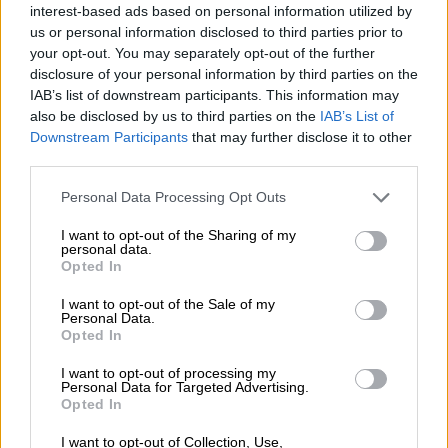
interest-based ads based on personal information utilized by
us or personal information disclosed to third parties prior to
your opt-out. You may separately opt-out of the further
disclosure of your personal information by third parties on the
IAB’s list of downstream participants. This information may
also be disclosed by us to third parties on the
IAB’s List of
Downstream Participants
that may further disclose it to other
third parties.
Please note that this website/app uses one or more Google
Personal Data Processing Opt Outs
services and may gather and store information including but
Οικονομία
|
05.12.2024 12:05
not limited to your visit or usage behaviour. You may click to
I want to opt-out of the Sharing of my
Το Bitcoin έσπασε το φράγμα των
personal data.
grant or deny consent to Google and its third-party tags to
Opted In
100.000 δολαρίων για πρώτη φορά!
use your data for below specified purposes in below Google
consent section.
I want to opt-out of the Sale of my
Το Bitcoin έσπασε σήμερα, για πρώτη φορά
Personal Data.
στην ιστορία του, το φράγμα των 100.000
Opted In
δολαρίων
I want to opt-out of processing my
Personal Data for Targeted Advertising.
Opted In
I want to opt-out of Collection, Use,