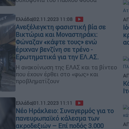
Ελλάδα
|
02.11.2023 11:08
ΑΠ
Ανεξέλεγκτη φασιστική βία σε
Ι
Βικτώρια και Μοναστηράκι:
κ
Φώναζαν «κάψτε τους» ενώ
α
έριχναν βενζίνη σε τρένο -
Ερωτηματικά για την ΕΛ.ΑΣ.
Η ανακοίνωση της ΕΛΑΣ και τα βίντεο
που έχουν έρθει στο «φως» και
ΑΠ
προβληματίζουν
Κ
Ι
Ελλάδα
|
01.11.2023 11:11
Νέο Ηράκλειο: Συναγερμός για το
πανευρωπαϊκό κάλεσμα των
ΑΠ
ακροδεξιών – Επί ποδός 3.000