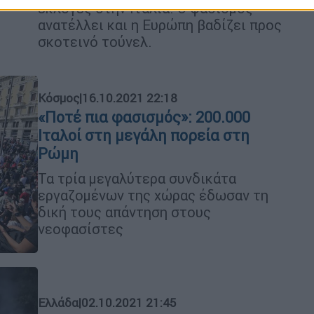
εκλογές στην Ιταλία. Ο φασισμός
ανατέλλει και η Ευρώπη βαδίζει προς
σκοτεινό τούνελ.
Κόσμος
|
16.10.2021 22:18
«Ποτέ πια φασισμός»: 200.000
Ιταλοί στη μεγάλη πορεία στη
Ρώμη
Τα τρία μεγαλύτερα συνδικάτα
εργαζομένων της χώρας έδωσαν τη
δική τους απάντηση στους
νεοφασίστες
Ελλάδα
|
02.10.2021 21:45