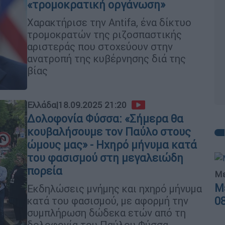
«τρομοκρατική οργάνωση»
Χαρακτήρισε την Antifa, ένα δίκτυο
τρομοκρατών της ριζοσπαστικής
αριστεράς που στοχεύουν στην
ανατροπή της κυβέρνησης διά της
βίας
Ελλάδα
|
18.09.2025 21:20
Δολοφονία Φύσσα: «Σήμερα θα
κουβαλήσουμε τον Παύλο στους
ώμους μας» - Ηχηρό μήνυμα κατά
του φασισμού στη μεγαλειώδη
πορεία
Με
Μ
Εκδηλώσεις μνήμης και ηχηρό μήνυμα
0
κατά του φασισμού, με αφορμή την
συμπλήρωση δώδεκα ετών από τη
δολοφονία του Παύλου Φύσσα