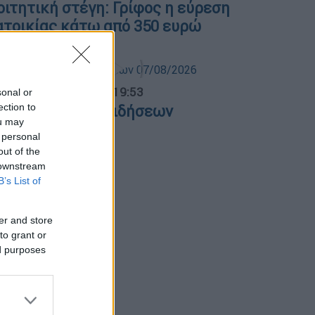
οιτητική στέγη: Γρίφος η εύρεση
ατοικίας κάτω από 350 ευρώ
ντρικό...
|
07.08.2026 19:53
sonal or
ection to
εντρικό δελτίο ειδήσεων
ou may
7/08/2026
 personal
out of the
 downstream
B’s List of
er and store
to grant or
ed purposes