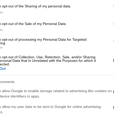
o opt-out of the Sharing of my personal data.
Ελλάδα
|
31.10.2023 23:13
In
Ακροδεξιές ομάδες από όλη την
Ευρώπη στο Νέο Ηράκλειο - 21
o opt-out of the Sale of my Personal Data.
συλλήψεις και κάλεσμα για
In
αντιφασιστικό συλλαλητήριο την
to opt-out of processing my Personal Data for Targeted
Τετάρτη
ing.
In
Στην περιοχή έχει προγραμματιστεί η
o opt-out of Collection, Use, Retention, Sale, and/or Sharing
πανευρωπαϊκή συνάντηση
ersonal Data that Is Unrelated with the Purposes for which it
ακροδεξιών οργανώσεων
lected.
Out
Ελλάδα
|
05.02.2022 22:09
consents
Μεγάλη αντιφασιστική
o allow Google to enable storage related to advertising like cookies on
συγκέντρωση στη δυτική
evice identifiers in apps.
Θεσσαλονίκη - «Στις γειτονιές και
o allow my user data to be sent to Google for online advertising
τα σχολεία μας δε χωράει το
s.