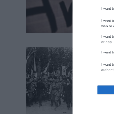
I want 
I want t
web or d
I want t
or app.
I want t
I want t
authenti