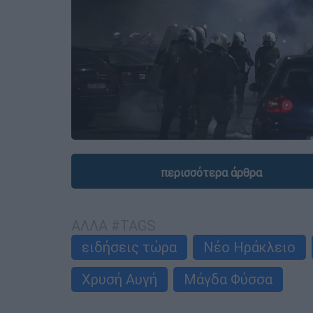
περισσότερα άρθρα
ΑΛΛΑ #TAGS
ειδήσεις τώρα
Νέο Ηράκλειο
Χρυσή Αυγή
Μάγδα Φύσσα