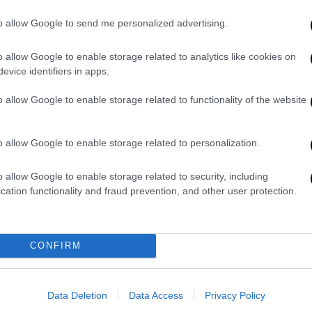
μίσος»
to allow Google to send me personalized advertising.
Χιλιάδες κόσμου συγκεντρώθηκαν
αρχικά στην πλατεία Ευόσμου, στη
o allow Google to enable storage related to analytics like cookies on
δυτική Θεσσαλονίκη και στη συνέχεια
evice identifiers in apps.
πραγματοποίησαν πορεία σε
παρακείμενους δρόμους
o allow Google to enable storage related to functionality of the website
Σαν Σήμερα
|
03.01.2022 00:00
o allow Google to enable storage related to personalization.
Ένας πρώην έμμισθος υπάλληλος
των μυστικών υπηρεσιών της
o allow Google to enable storage related to security, including
Βρετανίας αυτοανακηρύσσεται σε
cation functionality and fraud prevention, and other user protection.
δικτάτορας της Ιταλίας! Ο
φασισμός και ο Μουσολίνι
τυλίγουν τη χώρα
CONFIRM
Ο Μπενίτο Μουσολίνι, ένας
πράκτορας της Βρετανίας, μια μέρα
Data Deletion
Data Access
Privacy Policy
σαν σήμερα καταργεί τη Βουλή και τις