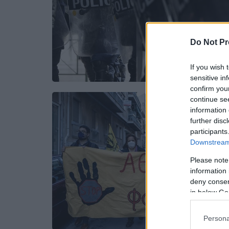
Do Not Pr
If you wish 
sensitive in
confirm you
continue se
information 
further disc
participants
Downstream 
Please note
information 
deny consent
in below Go
Persona