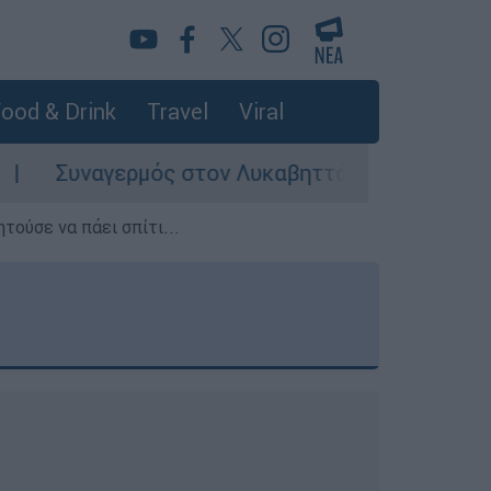
ood & Drink
Travel
Viral
ς στον Λυκαβηττό: Σορός σε προχωρημένη σήψη
τούσε να πάει σπίτι...