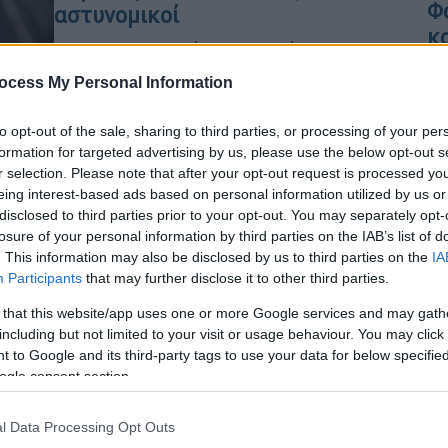
Φ
αστυνομικοί
κ
Προβληματισμό προκαλούν οι
ταυτόχρονες διαδηλώσεις, από
ocess My Personal Information
ακροδεξιά μέλη και από
αντιφασιστικές ομάδες το απόγευμα
Κε
to opt-out of the sale, sharing to third parties, or processing of your per
formation for targeted advertising by us, please use the below opt-out s
Κ
r selection. Please note that after your opt-out request is processed y
0
eing interest-based ads based on personal information utilized by us or
disclosed to third parties prior to your opt-out. You may separately opt-
Ελλάδα
|
01.11.2023 07:19
losure of your personal information by third parties on the IAB’s list of
Συναγερμός για Πανευρωπαϊκή
. This information may also be disclosed by us to third parties on the
IA
συνάντηση ακροδεξιών στο Νέο
Participants
that may further disclose it to other third parties.
Ηράκλειο: Καλέσματα σε
 that this website/app uses one or more Google services and may gath
αντιφασιστικές συγκεντρώσεις
including but not limited to your visit or usage behaviour. You may click 
 to Google and its third-party tags to use your data for below specifi
Κλειστοί σταθμοί του μετρό - Οι
ogle consent section.
ανακοινώσεις
l Data Processing Opt Outs