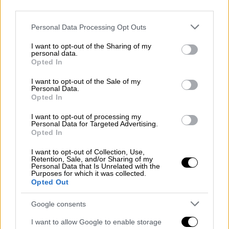
για 16,5 εκατομμύρια δολάρια - Πώς
third parties.
απέκτησε την... υπεραξία
Please note that this website/app uses one or more Google
Personal Data Processing Opt Outs
Η κάρτα, που πρότινος άνηκε στον Λόγκαν
services and may gather and store information including but
Πολ, πωλήθηκε μέσα σε ειδικά
not limited to your visit or usage behaviour. You may click to
I want to opt-out of the Sharing of my
personal data.
grant or deny consent to Google and its third-party tags to
κατασκευασμένο διαμαντένιο κολιέ
Opted In
use your data for below specified purposes in below Google
consent section.
I want to opt-out of the Sale of my
Personal Data.
Opted In
I want to opt-out of processing my
Personal Data for Targeted Advertising.
Opted In
I want to opt-out of Collection, Use,
Retention, Sale, and/or Sharing of my
Personal Data that Is Unrelated with the
Purposes for which it was collected.
Opted Out
Google consents
I want to allow Google to enable storage