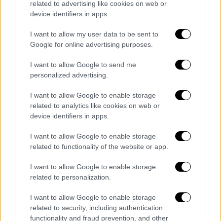
related to advertising like cookies on web or
device identifiers in apps.
Ιστορία
|
16.02.2026 12:01
«Ανοιχτός σε διάλογο με τις αρμόδιες
I want to allow my user data to be sent to
ελληνικές Αρχές» λέει ο Βέλγος
Google for online advertising purposes.
συλλέκτης για τις ιστορικές
I want to allow Google to send me
φωτογραφίες
personalized advertising.
«Δεν έχει ληφθεί ακόμη απόφαση για
I want to allow Google to enable storage
πώληση»
related to analytics like cookies on web or
device identifiers in apps.
I want to allow Google to enable storage
related to functionality of the website or app.
I want to allow Google to enable storage
related to personalization.
I want to allow Google to enable storage
related to security, including authentication
functionality and fraud prevention, and other