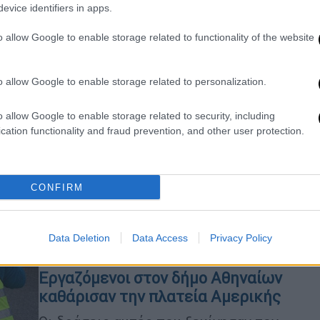
evice identifiers in apps.
o allow Google to enable storage related to functionality of the website
Ελλάδα
|
27.10.2022 07:50
Συνεχίζεται το θρίλερ με τον
νεκρό αρχιμανδρίτη στην πλατεία
o allow Google to enable storage related to personalization.
Αμερικής - Εξετάζουν όλα τα
ενδεχόμενα
o allow Google to enable storage related to security, including
cation functionality and fraud prevention, and other user protection.
«Φως» στα αίτια θανάτου αναμένεται
να ρίξει η νεκροψία - νεκροτομή
CONFIRM
Data Deletion
Data Access
Privacy Policy
Ελλάδα
|
27.12.2019 15:05
Εργαζόμενοι στον δήμο Αθηναίων
καθάρισαν την πλατεία Αμερικής