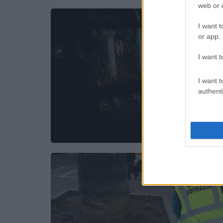
web or d
I want t
or app.
I want t
I want t
authenti