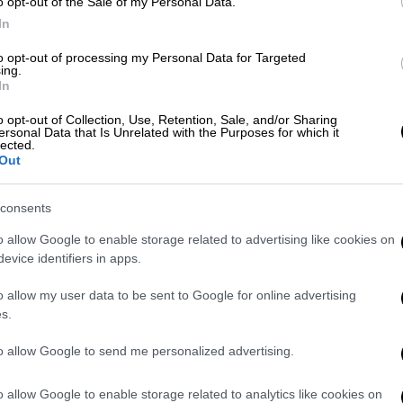
Πλατεία Αμερικής
o opt-out of the Sale of my Personal Data.
Δ
In
Προκάλεσε ζημιές και στα 17
αυτοκίνητα και προσπάθησε να
to opt-out of processing my Personal Data for Targeted
ing.
διαφύγει
In
o opt-out of Collection, Use, Retention, Sale, and/or Sharing
ersonal Data that Is Unrelated with the Purposes for which it
lected.
Θέατρο
|
19.03.2024 14:42
Out
Ρουά Ματ: Μια διαφορετική
(θεατρική) παρτίδα ξεκινά στο
consents
ιστορικό μπιλιαρδάδικο της
o allow Google to enable storage related to advertising like cookies on
πλατείας Αμερικής
evice identifiers in apps.
Το ύφος του έργου είναι
o allow my user data to be sent to Google for online advertising
κωμικοτραγικό και με αφορμή το
s.
μπιλιάρδο και τις περιπέτειες των
ηρώων μιλάει για θέμα τα φιλίας,
to allow Google to send me personalized advertising.
εξουσίας, μοναξιάς και ματαιοδοξίας
o allow Google to enable storage related to analytics like cookies on