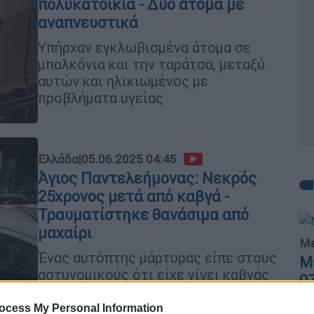
πολυκατοικία - Δύο άτομα με
αναπνευστικά
Υπήρχαν εγκλωβισμένα άτομα σε
μπαλκόνια και την ταράτσα, μεταξύ
αυτών και ηλικιωμένος με
προβλήματα υγείας
Ελλάδα
|
05.06.2025 04:45
Άγιος Παντελεήμονας: Νεκρός
25χρονος μετά από καβγά -
Τραυματίστηκε θανάσιμα από
μαχαίρι
Με
Ένας αυτόπτης μάρτυρας είπε στους
Μ
αστυνομικούς ότι είχε γίνει καβγάς
0
με 7-8 άτομα επί της Αριστομένους
ocess My Personal Information