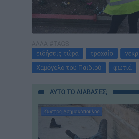
ΑΛΛΑ #TAGS
ειδήσεις τώρα
τροχαίο
νεκρ
Χαμόγελο του Παιδιού
φωτιά
ΑΥΤΟ ΤΟ ΔΙΑΒΑΣΕΣ;
Κώστας Ασημακόπουλος