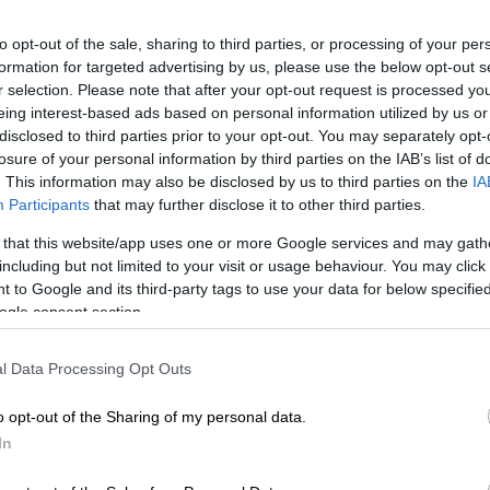
to opt-out of the sale, sharing to third parties, or processing of your per
Ώρ
formation for targeted advertising by us, please use the below opt-out s
Ελλάδα
|
07.11.2024 15:11
Ώ
r selection. Please note that after your opt-out request is processed y
Συναγερμός στην Πλατεία
eing interest-based ads based on personal information utilized by us or
Αμερικής: Εξαφανίστηκε
disclosed to third parties prior to your opt-out. You may separately opt-
13χρονος Σύρος από χώρο
losure of your personal information by third parties on the IAB’s list of
ΑΘ
. This information may also be disclosed by us to third parties on the
IA
φιλοξενίας ασυνόδευτων
Participants
that may further disclose it to other third parties.
Α
ανηλίκων
 that this website/app uses one or more Google services and may gath
Η ανακοίνωση του Χαμόγελου του
including but not limited to your visit or usage behaviour. You may click 
Παιδιού
 to Google and its third-party tags to use your data for below specifi
Με
ogle consent section.
Μ
0
l Data Processing Opt Outs
Ελλάδα
|
17.10.2024 08:33
o opt-out of the Sharing of my personal data.
Απίστευτο: Οδηγός έπεσε πάνω σε
In
17 σταθμευμένα οχήματα στην
Δε