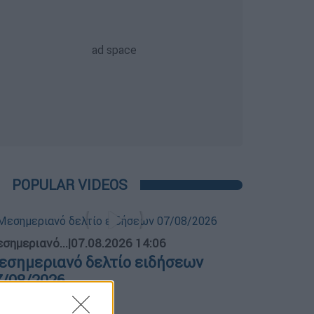
POPULAR VIDEOS
σημεριανό...
|
07.08.2026 14:06
εσημεριανό δελτίο ειδήσεων
7/08/2026