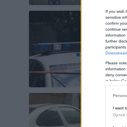
If you wish 
sensitive in
confirm you
continue se
information 
further disc
participants
Downstream 
Please note
information 
deny consent
in below Go
Persona
I want t
Opted 