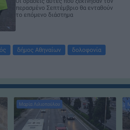
Οι δράσεις αυτές που ξεκίνησαν τον
περασμένο Σεπτέμβριο θα ενταθούν
το επόμενο διάστημα
ός
δήμος Αθηναίων
δολοφονία
Μαρία Λιλιοπούλου
Μ