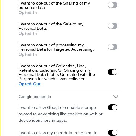
Καζαμπλάνκα - Ταξίδι στον χρόνο (pics)
not limited to your visit or usage behaviour. You may click to
I want to opt-out of the Sharing of my
personal data.
grant or deny consent to Google and its third-party tags to
Η Μελίτα Βαγγελάτου συνυφαίνει τον
Opted In
use your data for below specified purposes in below Google
μανδύα της Καζαμπλάνκας δίνοντας έμφαση
consent section.
I want to opt-out of the Sale of my
στον πολύβουο και ζωντανό παραδοσιακό
Personal Data.
Opted In
τρόπο ζωής που πλαισιώνεται από την
γοητευτική πόλη.
I want to opt-out of processing my
Personal Data for Targeted Advertising.
ΑΛΛΑ #TAGS
Opted In
ειδήσεις τώρα
ταινία
Χόλιγουντ
I want to opt-out of Collection, Use,
Retention, Sale, and/or Sharing of my
Personal Data that Is Unrelated with the
κινηματογράφος
νέοι
Purposes for which it was collected.
Opted Out
διαδήλωση
Διαδηλώσεις
Google consents
I want to allow Google to enable storage
related to advertising like cookies on web or
device identifiers in apps.
I want to allow my user data to be sent to