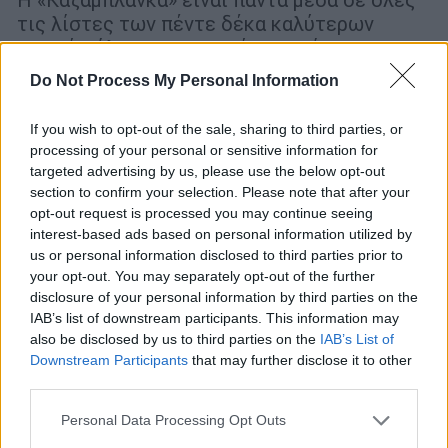
τις λίστες των πέντε δέκα καλύτερων
ταινιών όλων των εποχών και σίγουρα η πιο
αγαπημένη των ιστορικών, της κριτικής και
Do Not Process My Personal Information
κυρίως των σινεφίλ
If you wish to opt-out of the sale, sharing to third parties, or
processing of your personal or sensitive information for
targeted advertising by us, please use the below opt-out
section to confirm your selection. Please note that after your
opt-out request is processed you may continue seeing
interest-based ads based on personal information utilized by
us or personal information disclosed to third parties prior to
your opt-out. You may separately opt-out of the further
disclosure of your personal information by third parties on the
IAB’s list of downstream participants. This information may
also be disclosed by us to third parties on the
IAB’s List of
Downstream Participants
that may further disclose it to other
third parties.
Πολιτισμός
|
15.11.2019 11:03
Please note that this website/app uses one or more Google
Personal Data Processing Opt Outs
Μια φωτογραφική βόλτα στην εξωτική
services and may gather and store information including but