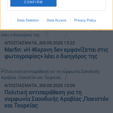
Μεσημεριανό...
|
08.08.2026 14:03
CONFIRM
Μεσημεριανό δελτίο ειδήσεων
08/08/2026
Data Deletion
Data Access
Privacy Policy
ΑΠΟΣΠΑΣΜΑΤΑ...
|
08.08.2026 13:22
Marfin: «Η 46χρονη δεν εμφανίζεται στις
φωτογραφίες» λέει ο δικηγόρος της
ΑΠΟΣΠΑΣΜΑΤΑ...
|
08.08.2026 13:08
Πολιτική αντιπαράθεση για τη
συμφωνία Σαουδικής Αραβίας ,Πακιστάν
και Τουρκίας