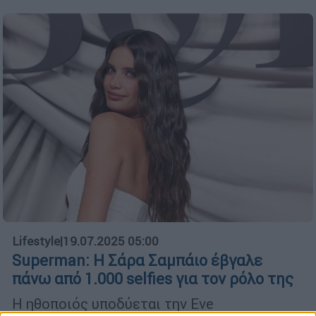
Lifestyle
|
19.07.2025 05:00
Superman: Η Σάρα Σαμπάιο έβγαλε
πάνω από 1.000 selfies για τον ρόλο της
Η ηθοποιός υποδύεται την Eve