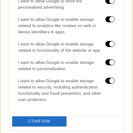
I want to allow Google to send me
Θα υπάρξει δεύτερη ταινία «Superman»;
personalized advertising.
- Η αινιγματική απάντηση του James
Gunn
I want to allow Google to enable storage
related to analytics like cookies on web or
Η εκπληκτική πορεία στο box office σε
device identifiers in apps.
λίγες ημέρες κυκλοφορίας φουντώνει ήδη
τις φήμες για δεύτερη ταινία
I want to allow Google to enable storage
related to functionality of the website or app.
I want to allow Google to enable storage
related to personalization.
I want to allow Google to enable storage
related to security, including authentication
functionality and fraud prevention, and other
user protection.
CONFIRM