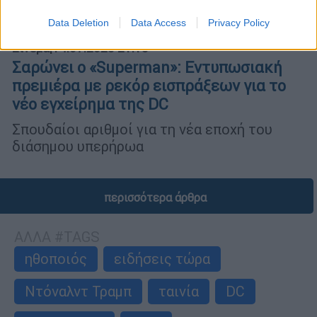
Data Deletion
Data Access
Privacy Policy
Σινεμά
|
14.07.2025 21:15
Σαρώνει ο «Superman»: Εντυπωσιακή
πρεμιέρα με ρεκόρ εισπράξεων για το
νέο εγχείρημα της DC
Σπουδαίοι αριθμοί για τη νέα εποχή του
διάσημου υπερήρωα
περισσότερα άρθρα
ΑΛΛΑ #TAGS
ηθοποιός
ειδήσεις τώρα
Ντόναλντ Τραμπ
ταινία
DC