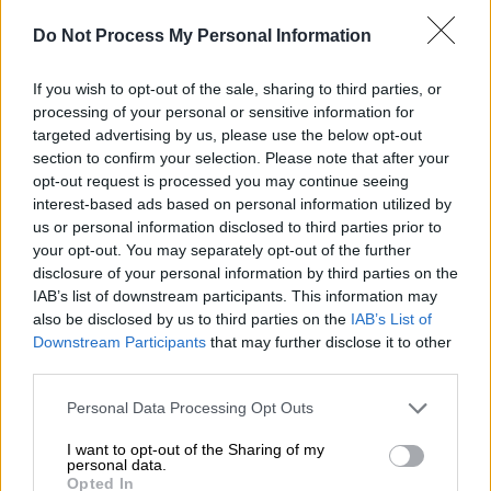
Teschmacher, τη σύντροφο του κακού
Νίκολας Χουλτ
Do Not Process My Personal Information
If you wish to opt-out of the sale, sharing to third parties, or
processing of your personal or sensitive information for
targeted advertising by us, please use the below opt-out
section to confirm your selection. Please note that after your
opt-out request is processed you may continue seeing
interest-based ads based on personal information utilized by
us or personal information disclosed to third parties prior to
your opt-out. You may separately opt-out of the further
disclosure of your personal information by third parties on the
IAB’s list of downstream participants. This information may
also be disclosed by us to third parties on the
IAB’s List of
Downstream Participants
that may further disclose it to other
third parties.
Please note that this website/app uses one or more Google
Personal Data Processing Opt Outs
services and may gather and store information including but
Σινεμά
|
16.07.2025 15:55
not limited to your visit or usage behaviour. You may click to
I want to opt-out of the Sharing of my
Η κάπα του Superman άλλαξε ώμους,
personal data.
grant or deny consent to Google and its third-party tags to
Opted In