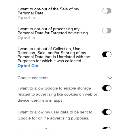
μήπως και εποχή;
use your data for below specified purposes in below Google
consent section.
I want to opt-out of the Sale of my
Ο νέος Superman ήρθε... αλλά δεν πέταξε
Personal Data.
ψηλά στα ελληνικά ταμεία
Opted In
I want to opt-out of processing my
Personal Data for Targeted Advertising.
Opted In
I want to opt-out of Collection, Use,
Retention, Sale, and/or Sharing of my
Personal Data that Is Unrelated with the
Purposes for which it was collected.
Opted Out
Google consents
I want to allow Google to enable storage
related to advertising like cookies on web or
device identifiers in apps.
I want to allow my user data to be sent to
Google for online advertising purposes.
Σινεμά
|
15.07.2025 23:00