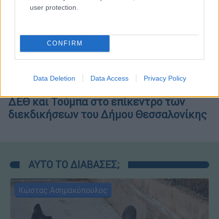
user protection.
Ώρα Ελλάδος...
|
05.08.2026 13:36
Ώρα Ελλάδος 05/08/2026
CONFIRM
Data Deletion
Data Access
Privacy Policy
ΑΠΟΣΠΑΣΜΑΤΑ...
|
06.08.2026 19:47
ΔΕΘ και Τούμπα στο επίκεντρο των
διεκδικήσεων του Δήμου Θεσσαλονίκης
ΑΥΤΟ ΤΟ ΔΙΑΒΑΣΕΣ;
Κώστας Ασημακόπουλος