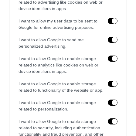
Κεντρικό...
|
06.08.2026 20:05
related to advertising like cookies on web or
Κεντρικό δελτίο ειδήσεων 06/08/2026
device identifiers in apps.
I want to allow my user data to be sent to
Google for online advertising purposes.
I want to allow Google to send me
ΑΠΟΣΠΑΣΜΑΤΑ...
|
06.08.2026 19:42
personalized advertising.
Έφυγε ο Λάκης Χαλκιάς – Η
παραδοσιακή μουσική αποχαιρετά έναν
I want to allow Google to enable storage
related to analytics like cookies on web or
θρύλο
device identifiers in apps.
I want to allow Google to enable storage
related to functionality of the website or app.
Ώρα Ελλάδος...
|
07.08.2026 07:49
I want to allow Google to enable storage
related to personalization.
Θεσσαλονίκη: 46χρονη έκρυβε ένα κιλό
ηρωίνη στο πλυντήριο
I want to allow Google to enable storage
related to security, including authentication
functionality and fraud prevention, and other