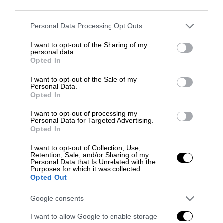
third parties.
Please note that this website/app uses one or more Google
Personal Data Processing Opt Outs
services and may gather and store information including but
not limited to your visit or usage behaviour. You may click to
I want to opt-out of the Sharing of my
personal data.
grant or deny consent to Google and its third-party tags to
Opted In
use your data for below specified purposes in below Google
consent section.
I want to opt-out of the Sale of my
Personal Data.
Opted In
I want to opt-out of processing my
Personal Data for Targeted Advertising.
Opted In
I want to opt-out of Collection, Use,
Retention, Sale, and/or Sharing of my
Personal Data that Is Unrelated with the
Purposes for which it was collected.
Opted Out
POPULAR VIDEOS
Google consents
I want to allow Google to enable storage