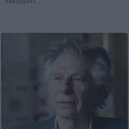
Χόλιγουντ»...