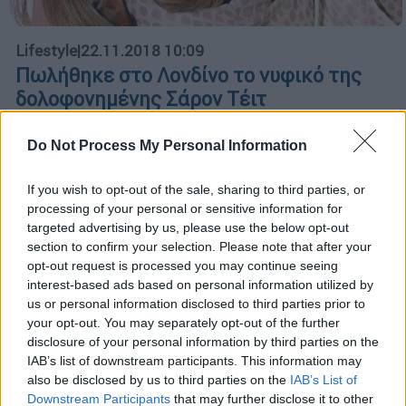
Lifestyle
|
22.11.2018 10:09
Πωλήθηκε στο Λονδίνο το νυφικό της
δολοφονημένης Σάρον Τέιτ
Το επόμενο καλοκαίρι συμπληρώνονται 50
Do Not Process My Personal Information
χρόνια από τον θάνατο της ηθοποιού
ΑΛΛΑ #TAGS
If you wish to opt-out of the sale, sharing to third parties, or
processing of your personal or sensitive information for
δολοφονία
Χόλιγουντ
targeted advertising by us, please use the below opt-out
section to confirm your selection. Please note that after your
δημοπρασία
φεστιβάλ Βενετίας
opt-out request is processed you may continue seeing
interest-based ads based on personal information utilized by
Ρομάν Πολάνσκι
us or personal information disclosed to third parties prior to
your opt-out. You may separately opt-out of the further
Κάποτε στο Χόλιγουντ
disclosure of your personal information by third parties on the
IAB’s list of downstream participants. This information may
also be disclosed by us to third parties on the
IAB’s List of
ειδήσεις τώρα
Downstream Participants
that may further disclose it to other