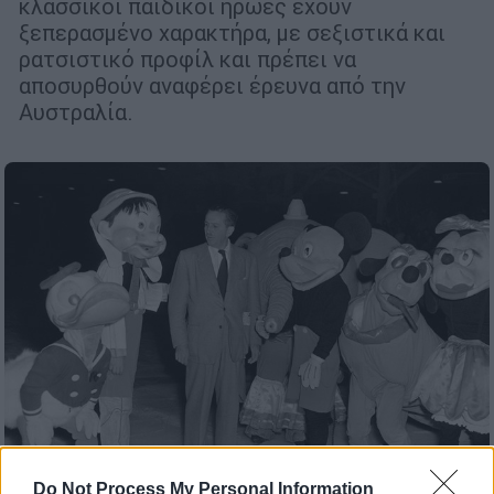
κλασσικοί παιδικοί ήρωες έχουν
ξεπερασμένο χαρακτήρα, με σεξιστικά και
ρατσιστικό προφίλ και πρέπει να
αποσυρθούν αναφέρει έρευνα από την
Αυστραλία.
Do Not Process My Personal Information