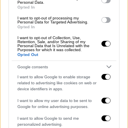
Personal Data.
Opted In
I want to opt-out of processing my
Personal Data for Targeted Advertising.
Opted In
Lifestyle
|
14.08.2019 16:01
Μπέλα Θορν: Από ηθοποιός της Ντίσνεϊ,
I want to opt-out of Collection, Use,
Retention, Sale, and/or Sharing of my
σκηνοθέτις στο Pornhub (vid)
Personal Data that Is Unrelated with the
Purposes for which it was collected.
Opted Out
Το «Her & Him» θα κάνει πρεμιέρα τον
επόμενο μήνα στο Φεστιβάλ
Google consents
Κινηματογράφου «The Oldenburg»
I want to allow Google to enable storage
related to advertising like cookies on web or
device identifiers in apps.
I want to allow my user data to be sent to
Google for online advertising purposes.
I want to allow Google to send me
personalized advertising.