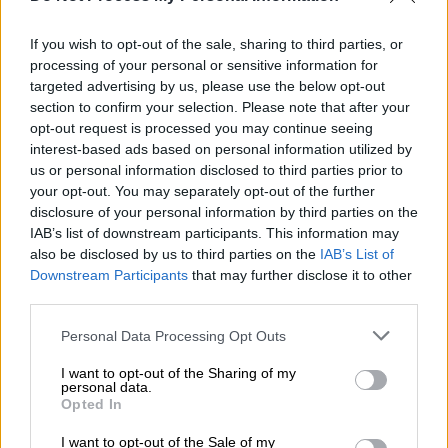
Κόσμος
|
10.11.2021 10:00
10 πράγματα για τη ζωή του Walt Disney,
If you wish to opt-out of the sale, sharing to third parties, or
processing of your personal or sensitive information for
που και ο ίδιος θα ήθελε να έχουν
targeted advertising by us, please use the below opt-out
ξεχαστεί
section to confirm your selection. Please note that after your
opt-out request is processed you may continue seeing
Ήταν ο άνθρωπος που ζωντάνεψε τα
interest-based ads based on personal information utilized by
παραμύθια των παιδικών μας χρόνων, ο
us or personal information disclosed to third parties prior to
Γουόλτ Ντίσνεϊ. Κάποιοι τον θεωρούσαν
your opt-out. You may separately opt-out of the further
άγγελο, όμως η ζωή του, πιο πολύ Κόλαση
disclosure of your personal information by third parties on the
θύμιζε...
IAB’s list of downstream participants. This information may
also be disclosed by us to third parties on the
IAB’s List of
Downstream Participants
that may further disclose it to other
third parties.
Please note that this website/app uses one or more Google
Personal Data Processing Opt Outs
services and may gather and store information including but
not limited to your visit or usage behaviour. You may click to
I want to opt-out of the Sharing of my
personal data.
grant or deny consent to Google and its third-party tags to
Opted In
use your data for below specified purposes in below Google
consent section.
I want to opt-out of the Sale of my