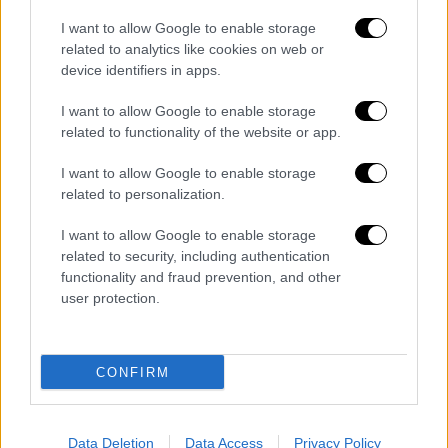
I want to allow Google to enable storage
related to analytics like cookies on web or
device identifiers in apps.
Κόσμος
|
25.06.2019 10:23
I want to allow Google to enable storage
related to functionality of the website or app.
Οι πριγκίπισσες της Ντίσνεϊ τώρα και
σε εκδοχή χοτ ντογκ
I want to allow Google to enable storage
related to personalization.
Δύο Αμερικανίδες καλλιτέχνιδες
δημιούργησαν κάτι που, μέχρι τώρα, κανείς
I want to allow Google to enable storage
δεν είχε φανταστεί: εξαιρετικά νόστιμες
related to security, including authentication
-κυριολεκτικά- ηρωίδες
functionality and fraud prevention, and other
user protection.
ΑΛΛΑ #TAGS
ειδήσεις τώρα
Μίκυ Μάους
CONFIRM
Χόλιγουντ
Walt Disney
Βαϊόλα Ντέιβις
ήρωες
Data Deletion
Data Access
Privacy Policy