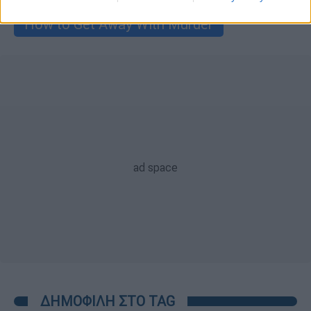
How to Get Away With Murder
ΔΗΜΟΦΙΛΗ ΣΤΟ TAG