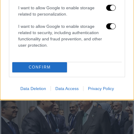
I want to allow Google to enable storage
Κόσμος
|
04.12.2024 16:20
related to personalization.
Ο Σιδερένιος Θόλος της Κύπρου
«σκιάζει» (ξανά) την Τουρκία – Οι
I want to allow Google to enable storage
αντιδράσεις στον τουρκικό τύπο
related to security, including authentication
functionality and fraud prevention, and other
Τα τουρκικά ΜΜΕ προβάλουν σήμερα
user protection.
εκτενώς την άφιξη της πρώτης παρτίδας
του ισραηλινού συστήματος αεράμυνας Iron
Dome στην Κύπρο
CONFIRM
Data Deletion
Data Access
Privacy Policy