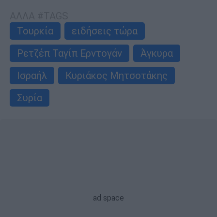
ΑΛΛΑ #TAGS
Τουρκία
ειδήσεις τώρα
Ρετζέπ Ταγίπ Ερντογάν
Άγκυρα
Ισραήλ
Κυριάκος Μητσοτάκης
Συρία