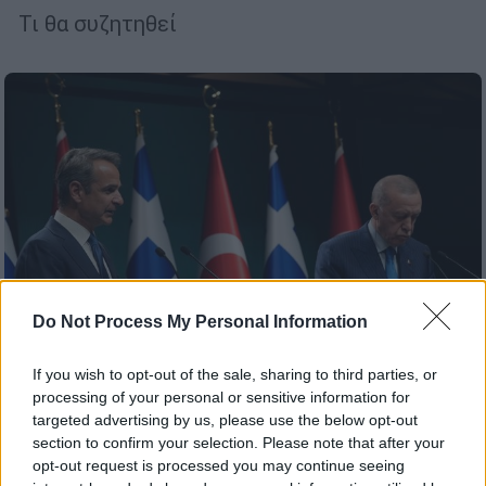
Τι θα συζητηθεί
Do Not Process My Personal Information
If you wish to opt-out of the sale, sharing to third parties, or
processing of your personal or sensitive information for
targeted advertising by us, please use the below opt-out
Κόσμος
|
14.03.2025 15:31
section to confirm your selection. Please note that after your
Τουρκικά ΜΜΕ: «Ανασχηματισμός υπό
opt-out request is processed you may continue seeing
πίεση»