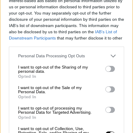
interest-based ads based on personal information utilized by
us or personal information disclosed to third parties prior to
Πώς σχολιάστηκε στην Τουρκία ο
your opt-out. You may separately opt-out of the further
ανασχηματισμός της κυβέρνησης
disclosure of your personal information by third parties on the
Μητσοτάκη
IAB’s list of downstream participants. This information may
also be disclosed by us to third parties on the
IAB’s List of
Downstream Participants
that may further disclose it to other
third parties.
Please note that this website/app uses one or more Google
Personal Data Processing Opt Outs
services and may gather and store information including but
not limited to your visit or usage behaviour. You may click to
I want to opt-out of the Sharing of my
personal data.
grant or deny consent to Google and its third-party tags to
Opted In
use your data for below specified purposes in below Google
consent section.
I want to opt-out of the Sale of my
Personal Data.
Opted In
I want to opt-out of processing my
Personal Data for Targeted Advertising.
Opted In
I want to opt-out of Collection, Use,
Κόσμος
|
19.02.2025 11:21
Retention, Sale, and/or Sharing of my