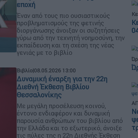
εποχή
Κε
Έναν από τους πιο ουσιαστικούς
Κ
προβληματισμούς της φετινής
0
διοργάνωσης άνοιξαν οι συζητήσεις
γύρω από την τεχνητή νοημοσύνη, την
εκπαίδευση και τη σχέση της νέας
γενιάς με το βιβλίο
Ώρ
Ώ
Βιβλίο
|
08.05.2026 13:00
Δυναμική έναρξη για την 22η
Διεθνή Έκθεση Βιβλίου
Θεσσαλονίκης
ΑΠ
Με μεγάλη προσέλευση κοινού,
Ν
έντονο ενδιαφέρον και δυναμική
ψ
παρουσία ανθρώπων του βιβλίου από
τ
την Ελλάδα και το εξωτερικό, άνοιξε
τις πύλες της η 22η Διεθνής Έκθεση