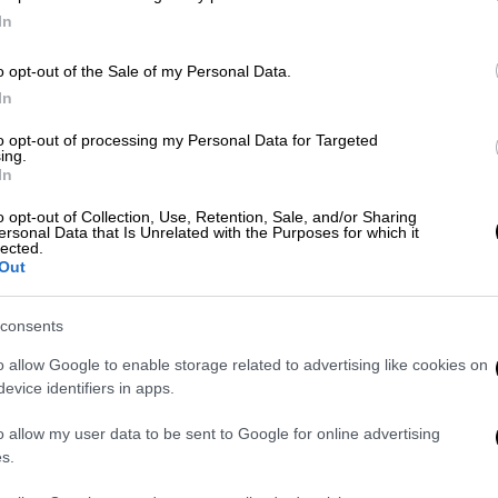
τιμώμενη χώρα, το BookTok και οι
In
εκατοντάδες εκδηλώσεις
o opt-out of the Sale of my Personal Data.
Η 22η Διεθνής Έκθεση Βιβλίου
In
Θεσσαλονίκης αναμένεται, για ακόμη
μία χρονιά, να αποτελέσει σημείο
to opt-out of processing my Personal Data for Targeted
ing.
συνάντησης ιδεών, πολιτισμού και
In
δημιουργίας, επιβεβαιώνοντας τον
o opt-out of Collection, Use, Retention, Sale, and/or Sharing
ρόλο της ως ένα από τα
ersonal Data that Is Unrelated with the Purposes for which it
σημαντικότερα γεγονότα για το
lected.
Out
βιβλίο στην Ελλάδα
consents
Βιβλίο
|
25.04.2023 14:44
o allow Google to enable storage related to advertising like cookies on
Διεθνής Έκθεση Βιβλίου
evice identifiers in apps.
Θεσσαλονίκης: «Τα ορφανά
Ελληνόπουλα του 1821»-Ο
o allow my user data to be sent to Google for online advertising
καθηγητής του ΑΠΘ Ιάκωβος
s.
Μιχαηλίδης παρουσιάζει το νέο