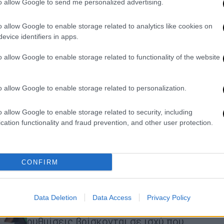
to allow Google to send me personalized advertising.
του βιβλίο
Πρόκειται για ένα συναρπαστικό
o allow Google to enable storage related to analytics like cookies on
οδοιπορικό σε κάποιους από τους
evice identifiers in apps.
ιερούς τόπους του Αγώνα, τη Χίο, τη
o allow Google to enable storage related to functionality of the website
Νάουσα, τα Ψαρά, το Μεσολόγγι,
περιοχές από τις οποίες κατεξοχήν
κατάγονταν τα ορφανά της
o allow Google to enable storage related to personalization.
Επανάστασης.
o allow Google to enable storage related to security, including
cation functionality and fraud prevention, and other user protection.
Ελλάδα
|
10.09.2022 18:33
Μεγάλες συγκεντρώσεις στη
Θεσσαλονίκη - «Φρούριο» η πόλη
CONFIRM
ενόψει της ομιλίας Μητσοτάκη
στη ΔΕΘ
Πολύ ισχυρή είναι η αστυνομική
Data Deletion
Data Access
Privacy Policy
παρουσία, ενώ κυκλοφοριακές
ρυθμίσεις βρίσκονται σε ισχύ που