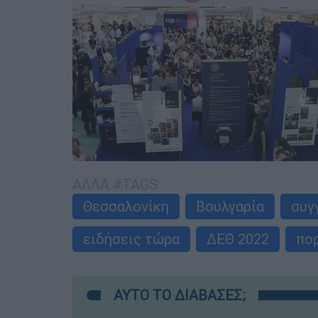
ΑΛΛΑ #TAGS
Θεσσαλονίκη
Βουλγαρία
συγ
ειδήσεις τώρα
ΔΕΘ 2022
πο
ΑΥΤΟ ΤΟ ΔΙΑΒΑΣΕΣ;