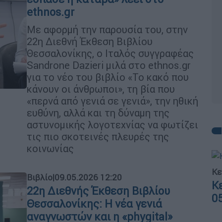
ethnos.gr
Με αφορμή την παρουσία του, στην
22η Διεθνή Έκθεση Βιβλίου
Θεσσαλονίκης, ο Ιταλός συγγραφέας
Sandrone Dazieri μιλά στο ethnos.gr
για το νέο του βιβλίο «Το κακό που
κάνουν οι άνθρωποι», τη βία που
«περνά από γενιά σε γενιά», την ηθική
ευθύνη, αλλά και τη δύναμη της
αστυνομικής λογοτεχνίας να φωτίζει
τις πιο σκοτεινές πλευρές της
κοινωνίας
Κε
Βιβλίο
|
09.05.2026 12:20
Κ
22η Διεθνής Έκθεση Βιβλίου
0
Θεσσαλονίκης: Η νέα γενιά
αναγνωστών και η «phygital»