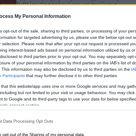
Βιβλίου Θεσσαλονίκης, με τιμώμενη
χώρα τη Βουλγαρία
ocess My Personal Information
Με
Μ
to opt-out of the sale, sharing to third parties, or processing of your per
Βιβλίο
|
05.05.2026 17:00
0
formation for targeted advertising by us, please use the below opt-out s
Συγγραφείς απ' όλον τον κόσμο
r selection. Please note that after your opt-out request is processed y
στη Διεθνή Έκθεση Βιβλίου
eing interest-based ads based on personal information utilized by us or
Θεσσαλονίκης - Τα highlights του
disclosed to third parties prior to your opt-out. You may separately opt-
losure of your personal information by third parties on the IAB’s list of
φετινού προγράμματος
. This information may also be disclosed by us to third parties on the
IA
Η πόλη μετατρέπεται σε σημείο
Participants
that may further disclose it to other third parties.
συνάντησης πολιτισμών, όπου οι
 that this website/app uses one or more Google services and may gath
λέξεις αποκτούν φωνή και οι ιδέες
including but not limited to your visit or usage behaviour. You may click 
βρίσκουν χώρο να αναπτυχθούν
 to Google and its third-party tags to use your data for below specifi
ogle consent section.
Βιβλίο
|
02.04.2026 16:30
l Data Processing Opt Outs
22η Διεθνής Έκθεση Βιβλίου
Θεσσαλονίκης: Η Βουλγαρία ως
o opt-out of the Sharing of my personal data.