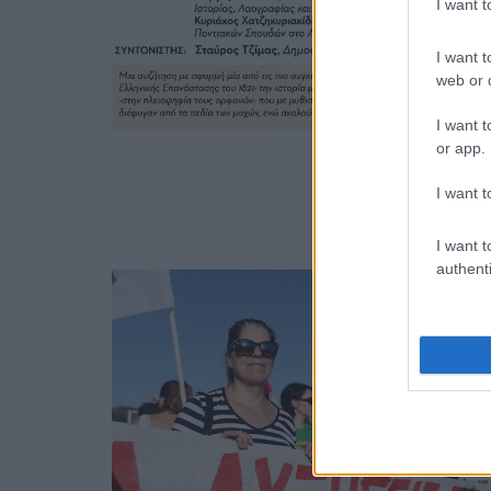
I want 
I want t
web or d
I want t
or app.
I want t
I want t
authenti