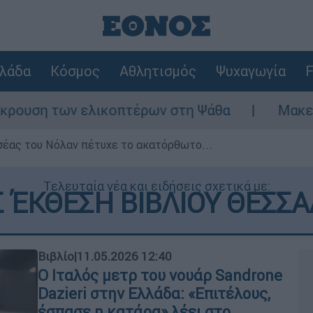
λάδα
Κόσμος
Αθλητισμός
Ψυχαγωγία
F
 ελικοπτέρων στη Ψάθα
Μακελειό στη Βόρε
σέας του Νόλαν πέτυχε το ακατόρθωτο...
Τελευταία νέα και ειδήσεις σχετικά με:
 ΈΚΘΕΣΗ ΒΙΒΛΙΟΥ ΘΕΣΣ
Βιβλίο
|
11.05.2026 12:40
Ο Ιταλός μετρ του νουάρ Sandrone
Dazieri στην Ελλάδα: «Επιτέλους,
έσπασε η κατάρα» λέει στο