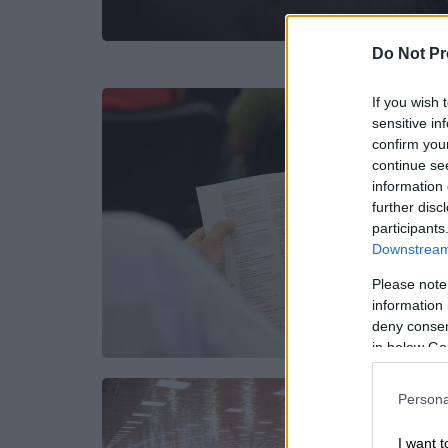
Do Not Pr
If you wish 
sensitive in
confirm you
continue se
information 
further disc
participants
Downstream 
Please note
information 
deny consent
in below Go
Persona
I want t