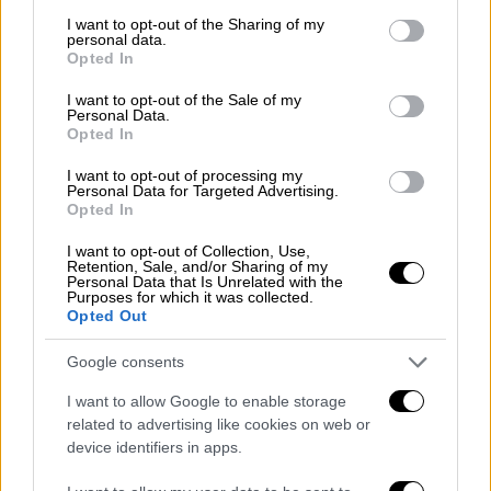
services and may gather and store information including but
not limited to your visit or usage behaviour. You may click to
I want to opt-out of the Sharing of my
personal data.
grant or deny consent to Google and its third-party tags to
Opted In
use your data for below specified purposes in below Google
consent section.
I want to opt-out of the Sale of my
Personal Data.
Opted In
I want to opt-out of processing my
Personal Data for Targeted Advertising.
Opted In
Θέατρο
|
24.12.2021 14:11
Χριστούγεννα με παιδικές παραστάσεις:
I want to opt-out of Collection, Use,
Retention, Sale, and/or Sharing of my
Από τη Ρουγγέρη και τον Μπιμπίλα μέχρι
Personal Data that Is Unrelated with the
την Άλκη Ζέη
Purposes for which it was collected.
Opted Out
Γι' άλλη μία χρονιά, η λίστα με τις θεατρικές
Google consents
παραστάσεις για παιδιά στις αθηναϊκές
σκηνές είναι πλούσια. Έργα που
I want to allow Google to enable storage
προσφέρουν διασκέδαση, ψυχαγωγία και
related to advertising like cookies on web or
μόρφωση στους μικρούς μας φίλους
device identifiers in apps.