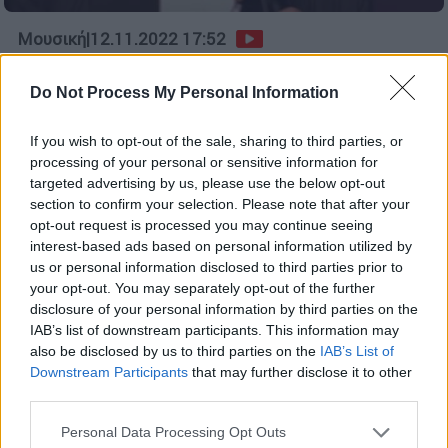
Μουσική
|
12.11.2022 17:52
Pierre Kartner: Πέθανε ο θρυλικός
τραγουδοποιός που έγραψε επί
Do Not Process My Personal Information
δεκαετίες τραγούδια για τα
Στρουμφάκια
If you wish to opt-out of the sale, sharing to third parties, or
processing of your personal or sensitive information for
Ο Kartner έγραψε περισσότερα από 1.600
targeted advertising by us, please use the below opt-out
τραγούδια κατά τη διάρκεια της λαμπρής
section to confirm your selection. Please note that after your
καριέρας του, μεταξύ άλλων για μια άλλη
opt-out request is processed you may continue seeing
interest-based ads based on personal information utilized by
δημοφιλή σειρά κινουμένων σχεδίων, το
us or personal information disclosed to third parties prior to
Moomin
your opt-out. You may separately opt-out of the further
disclosure of your personal information by third parties on the
IAB’s list of downstream participants. This information may
also be disclosed by us to third parties on the
IAB’s List of
Downstream Participants
that may further disclose it to other
third parties.
Please note that this website/app uses one or more Google
Personal Data Processing Opt Outs