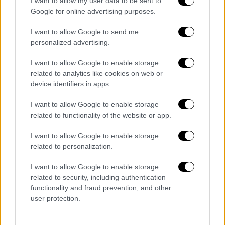
I want to allow my user data to be sent to
Google for online advertising purposes.
I want to allow Google to send me
personalized advertising.
I want to allow Google to enable storage
related to analytics like cookies on web or
device identifiers in apps.
I want to allow Google to enable storage
related to functionality of the website or app.
I want to allow Google to enable storage
Κόσμος
|
17.04.2019 16:11
related to personalization.
Τα... στρουμφάκια προσελήφθησαν από
την Κομισιόν για τον καθαρισμό των
I want to allow Google to enable storage
related to security, including authentication
ακτών
functionality and fraud prevention, and other
Τα στρουμφάκια, οι αγαπημένοι ήρωες
user protection.
κινουμένων σχεδίων μικρών και μεγάλων,
αναλαμβάνουν δράση για την προστασία του