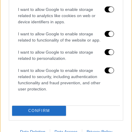
Κεντρικό...
|
05.08.2026 19:49
I want to allow Google to enable storage
Κεντρικό δελτίο ειδήσεων 05/08/2026
related to analytics like cookies on web or
device identifiers in apps.
I want to allow Google to enable storage
related to functionality of the website or app.
Ώρα Ελλάδος...
|
06.08.2026 10:06
Ώρα Ελλάδος 06/08/2026
I want to allow Google to enable storage
related to personalization.
I want to allow Google to enable storage
related to security, including authentication
ΑΘΛΗΤΙΚΟ ΔΕΛΤΙΟ
|
06.08.2026 19:52
functionality and fraud prevention, and other
Αθλητικό δελτίο ειδήσεων 06/08/2026
user protection.
CONFIRM
ΑΥΤΟ ΤΟ ΔΙΑΒΑΣΕΣ;
Data Deletion
Data Access
Privacy Policy