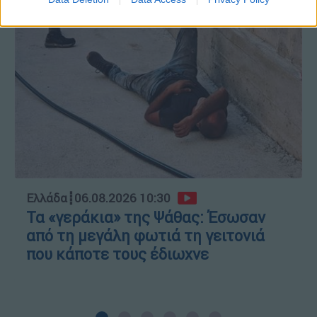
Κώστας Ασημακόπουλος
Ελλάδα
┋
06.08.2026 10:30
Τα «γεράκια» της Ψάθας: Έσωσαν
από τη μεγάλη φωτιά τη γειτονιά
που κάποτε τους έδιωχνε