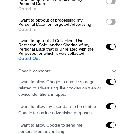
Personal Data.
Opted In
I want to opt-out of processing my
Personal Data for Targeted Advertising.
Opted In
POPULAR VIDEOS
I want to opt-out of Collection, Use,
Retention, Sale, and/or Sharing of my
Personal Data that Is Unrelated with the
Purposes for which it was collected.
Opted Out
Κεντρικό...
|
06.08.2026 20:05
Κεντρικό δελτίο ειδήσεων 06/08/2026
Google consents
I want to allow Google to enable storage
related to advertising like cookies on web or
device identifiers in apps.
ΑΠΟΣΠΑΣΜΑΤΑ...
|
06.08.2026 18:49
Φωτιά στη Σκύρο: Τεράστιες φλόγες και
I want to allow my user data to be sent to
ολονύχτια μάχη
Google for online advertising purposes.
I want to allow Google to send me
personalized advertising.