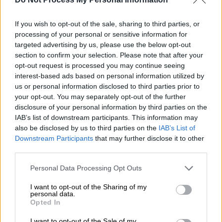
νομοσχέδιο του υπουργείου Επικρατείας
If you wish to opt-out of the sale, sharing to third parties, or
ΑΛΛΑ #TAGS
processing of your personal or sensitive information for
ΕΟΔΥ
rapid test
πίτσα
targeted advertising by us, please use the below opt-out
section to confirm your selection. Please note that after your
δασικοί χάρτες
ανατολική Αττική
opt-out request is processed you may continue seeing
interest-based ads based on personal information utilized by
us or personal information disclosed to third parties prior to
ζύμη
σπιτικές συνταγές
your opt-out. You may separately opt-out of the further
disclosure of your personal information by third parties on the
IAB’s list of downstream participants. This information may
also be disclosed by us to third parties on the
IAB’s List of
Downstream Participants
that may further disclose it to other
third parties.
Please note that this website/app uses one or more Google
Personal Data Processing Opt Outs
services and may gather and store information including but
not limited to your visit or usage behaviour. You may click to
I want to opt-out of the Sharing of my
personal data.
grant or deny consent to Google and its third-party tags to
Opted In
use your data for below specified purposes in below Google
consent section.
I want to opt-out of the Sale of my