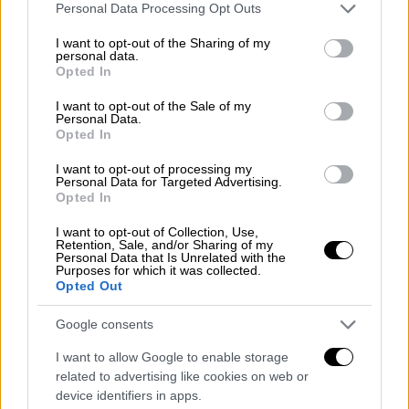
Please note that this website/app uses one or more Google
Personal Data Processing Opt Outs
services and may gather and store information including but
not limited to your visit or usage behaviour. You may click to
I want to opt-out of the Sharing of my
personal data.
grant or deny consent to Google and its third-party tags to
Opted In
use your data for below specified purposes in below Google
consent section.
I want to opt-out of the Sale of my
Personal Data.
Opted In
I want to opt-out of processing my
Personal Data for Targeted Advertising.
Opted In
I want to opt-out of Collection, Use,
Retention, Sale, and/or Sharing of my
Personal Data that Is Unrelated with the
Purposes for which it was collected.
Opted Out
Κόσμος
|
20.05.2022 19:45
Google consents
Χρυσούλα Ζαχαροπούλου: Αυτή είναι η
I want to allow Google to enable storage
πρώτη Ελληνίδα που αναλαμβάνει πόστο
related to advertising like cookies on web or
στη γαλλική κυβέρνηση
device identifiers in apps.