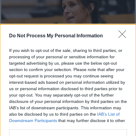
Do Not Process My Personal Information
If you wish to opt-out of the sale, sharing to third parties, or
processing of your personal or sensitive information for
targeted advertising by us, please use the below opt-out
section to confirm your selection. Please note that after your
opt-out request is processed you may continue seeing
Κόσμος
|
22.06.2022 16:00
interest-based ads based on personal information utilized by
us or personal information disclosed to third parties prior to
Βόμβα: Έρευνα σε βάρος της ελληνικής
your opt-out. You may separately opt-out of the further
καταγωγής υφυπουργού του Μακρόν,
disclosure of your personal information by third parties on the
μετά από μηνύσεις για βιασμό
IAB’s list of downstream participants. This information may
also be disclosed by us to third parties on the
IAB’s List of
Οι πράξεις οι οποίες της προσάπτονται
Downstream Participants
that may further disclose it to other
διαπράχθηκαν στο πλαίσιο της άσκησης του
third parties.
επαγγέλματός της ως γυναικολόγου