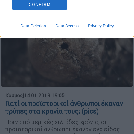
CONFIRM
Data Deletion
Data Access
Privacy Policy
Κόσμος
|
14.01.2019 19:05
Γιατί οι προϊστορικοί άνθρωποι έκαναν
τρύπες στα κρανία τους; (pics)
Πριν από μερικές χιλιάδες χρόνια, οι
προϊστορικοί άνθρωποι έκαναν ένα είδος