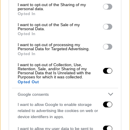
Τιτανικός: Βρέθηκε περιδέραιο με δόντι
not limited to your visit or usage behaviour. You may click to
I want to opt-out of the Sharing of my
personal data.
από τον εξαφανισμένο καρχαρία
grant or deny consent to Google and its third-party tags to
Opted In
Μεγαλόδοντα – Σπουδαίο εύρημα στο
use your data for below specified purposes in below Google
consent section.
ναυάγιο
I want to opt-out of the Sale of my
Personal Data.
Opted In
Η εταιρεία που ανέλαβε να «χαρτογραφήσει»
σε 3D υλικό το ναυάγιο του Τιτανικού
I want to opt-out of processing my
έφτασε σε μια πρωτοφανή ανακάλυψη - Οι
Personal Data for Targeted Advertising.
Opted In
αμφιβολίες των ειδικών για το εύρημα που
δεν μπορεί να ανασυρθεί
I want to opt-out of Collection, Use,
Retention, Sale, and/or Sharing of my
Personal Data that Is Unrelated with the
Purposes for which it was collected.
Opted Out
Google consents
I want to allow Google to enable storage
related to advertising like cookies on web or
device identifiers in apps.
I want to allow my user data to be sent to