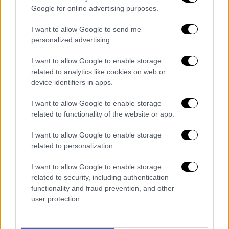
Google for online advertising purposes.
I want to allow Google to send me
personalized advertising.
I want to allow Google to enable storage
Κόσμος
|
09.04.2023 14:12
related to analytics like cookies on web or
device identifiers in apps.
Οι άνθρωποι στην Ισπανία έπαιρναν
ναρκωτικά before it was cool – Και
I want to allow Google to enable storage
υπάρχουν ευρήματα 3.000 χρόνων που το
related to functionality of the website or app.
υποδεικνύουν
I want to allow Google to enable storage
Πρόκειται για την αρχαιότερη άμεση
related to personalization.
απόδειξη χρήσης παραισθησιογόνων ουσιών
στην Ευρώπη. Οι ερευνητές διαπιστώνουν
I want to allow Google to enable storage
related to security, including authentication
ότι, τα εν λόγω ναρκωτικά, πρέπει να
functionality and fraud prevention, and other
προκαλούσαν παραλήρημα και παραισθήσεις
user protection.
στους χρήστες