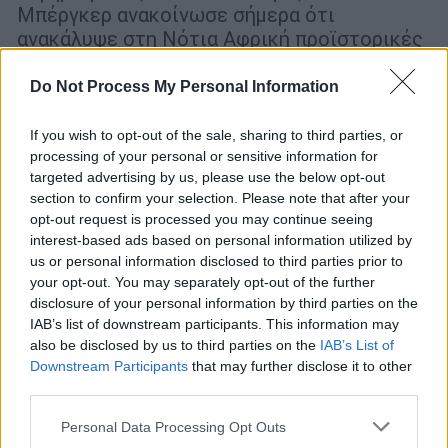
Μπέργκερ ανακοίνωσε σήμερα ότι
ανακάλυψε στη Νότια Αφρική προϊστορικές
ταφές
Do Not Process My Personal Information
If you wish to opt-out of the sale, sharing to third parties, or
processing of your personal or sensitive information for
targeted advertising by us, please use the below opt-out
section to confirm your selection. Please note that after your
opt-out request is processed you may continue seeing
interest-based ads based on personal information utilized by
us or personal information disclosed to third parties prior to
your opt-out. You may separately opt-out of the further
disclosure of your personal information by third parties on the
IAB’s list of downstream participants. This information may
also be disclosed by us to third parties on the
IAB’s List of
Downstream Participants
that may further disclose it to other
third parties.
Please note that this website/app uses one or more Google
Personal Data Processing Opt Outs
Ιστορία
|
30.05.2023 22:17
services and may gather and store information including but