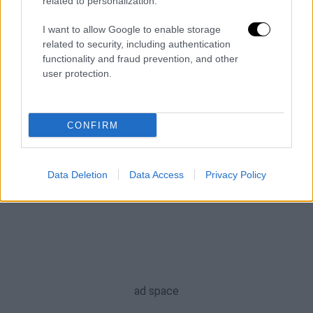
related to personalization.
ΑΛΛΑ #TAGS
I want to allow Google to enable storage
related to security, including authentication
γυμναστική
ειδήσεις τώρα
functionality and fraud prevention, and other
user protection.
διατροφή
αθλητές
Παλαιό Φάληρο
Μπίλι Άιλις
CONFIRM
πρόγραμμα
Data Deletion
Data Access
Privacy Policy