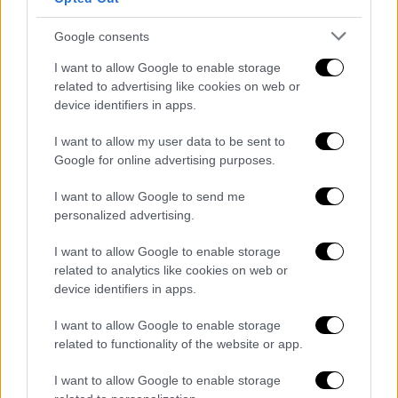
Google consents
I want to allow Google to enable storage
related to advertising like cookies on web or
device identifiers in apps.
I want to allow my user data to be sent to
Google for online advertising purposes.
I want to allow Google to send me
personalized advertising.
I want to allow Google to enable storage
related to analytics like cookies on web or
device identifiers in apps.
Lifestyle
|
05.11.2018 10:27
Kάιλα Ιτσινές: H Ελληνίδα-φαινόμενο
I want to allow Google to enable storage
που έχτισε μια αυτοκρατορία (pics)
related to functionality of the website or app.
Η 27χρονη γυμνάστρια από τη Κω έγινε
I want to allow Google to enable storage
πάμπλουτη μέσα από το Instagram