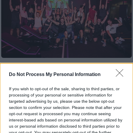
Market
|
16.11.2022 16:24
Το νέο πρωτοποριακό STORM Bootcamp
Do Not Process My Personal Information
είναι εδώ!
If you wish to opt-out of the sale, sharing to third parties, or
Το STORM Bootcamp είναι ένα μοναδικό
processing of your personal or sensitive information for
workout που έρχεται για πρώτη φορά στην
targeted advertising by us, please use the below opt-out
Ελλάδα και απευθύνεται σε αθλούμενους
section to confirm your selection. Please note that after your
που αγαπούν την έντονη προπόνηση
opt-out request is processed you may continue seeing
interest-based ads based on personal information utilized by
us or personal information disclosed to third parties prior to
your opt-out. You may separately opt-out of the further