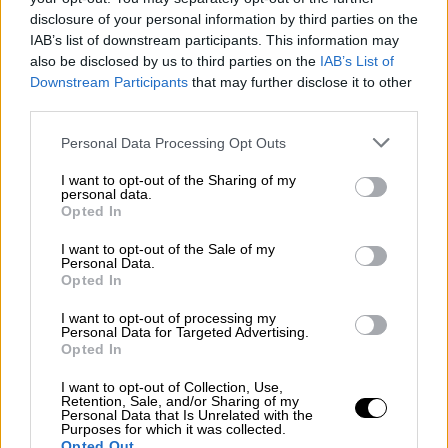
disclosure of your personal information by third parties on the
IAB’s list of downstream participants. This information may
also be disclosed by us to third parties on the
IAB’s List of
Downstream Participants
that may further disclose it to other
third parties.
Please note that this website/app uses one or more Google
Personal Data Processing Opt Outs
services and may gather and store information including but
not limited to your visit or usage behaviour. You may click to
I want to opt-out of the Sharing of my
personal data.
grant or deny consent to Google and its third-party tags to
Opted In
use your data for below specified purposes in below Google
consent section.
I want to opt-out of the Sale of my
Personal Data.
Opted In
Lifestyle
|
30.09.2022 14:32
I want to opt-out of processing my
Μπίλι Άιλις: Η τραγουδίστρια για τη νέα
Personal Data for Targeted Advertising.
Opted In
της αγάπη, το fitness - «Έχω αλλάξει
εντελώς τον τρόπο ζωής μου»
I want to opt-out of Collection, Use,
Retention, Sale, and/or Sharing of my
H Μπίλι Άιλις αποφάσισε να εντάξει τη
Personal Data that Is Unrelated with the
Purposes for which it was collected.
γυμναστική στη ζωή της
Opted Out