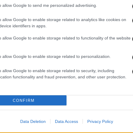
Πότε λήγει η προθεσμία για τις
to allow Google to send me personalized advertising.
διορθώσεις στο Ε9 και τα
μισθωτήρια
o allow Google to enable storage related to analytics like cookies on
Ποια είναι η διαδικασία
evice identifiers in apps.
o allow Google to enable storage related to functionality of the website
o allow Google to enable storage related to personalization.
Οικονομία
|
10.10.2022 07:25
Real estate: Επενδυτικές
o allow Google to enable storage related to security, including
προοπτικές στη Θεσσαλονίκη,
cation functionality and fraud prevention, and other user protection.
τεράστια έλλειψη κατοικιών στην
Αθήνα - Η «ακτινογραφία» της
αγοράς ακινήτων
CONFIRM
«Προσωπικά δεν έχω δει ποτέ τόσο
μεγάλο ενδιαφέρον για
Data Deletion
Data Access
Privacy Policy
αποθηκευτικούς χώρους και γραφεία
στη Θεσσαλονίκη», λέει στο ethnos.gr