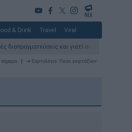
ood & Drink
Travel
Viral
εύσεις και γιατί αντιδρούν οι ΗΠΑ
Κυνήγι
 σήμερα
|
➔ Εορτολόγιο: Ποιοι γιορτάζουν