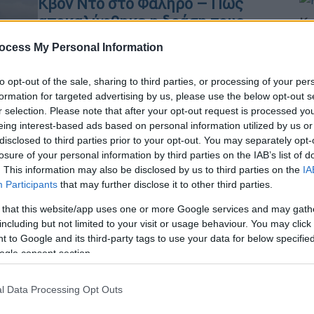
Κβον Ντο στο Φάληρο – Πώς
αποκαλύφθηκε η δράση τους
Κε
Κ
Σάλος από τις αποκαλύψεις για τη
ocess My Personal Information
0
δράση των υπαλλήλων της Εταιρείας
Διαχείρισης Ακινήτων Δημοσίου
to opt-out of the sale, sharing to third parties, or processing of your per
formation for targeted advertising by us, please use the below opt-out s
r selection. Please note that after your opt-out request is processed y
eing interest-based ads based on personal information utilized by us or
disclosed to third parties prior to your opt-out. You may separately opt-
losure of your personal information by third parties on the IAB’s list of
. This information may also be disclosed by us to third parties on the
IA
Οικονομία
|
31.03.2024 09:22
Participants
that may further disclose it to other third parties.
Αλλάζουν τα δεδομένα στην αγορά
 that this website/app uses one or more Google services and may gath
ακινήτων: Ο ρόλος που παίζουν
including but not limited to your visit or usage behaviour. You may click 
Golden Visa και βραχυχρόνιες
 to Google and its third-party tags to use your data for below specifi
μισθώσεις
ogle consent section.
Τι δηλώνουν παράγοντες της αγοράς
l Data Processing Opt Outs