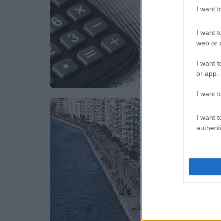
I want 
I want t
web or d
I want t
or app.
I want t
I want t
authenti