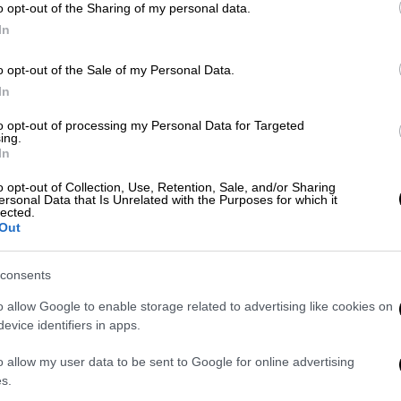
o opt-out of the Sharing of my personal data.
In
Ελλάδα
|
26.10.2023 23:15
Θεσσαλονίκη: Ζημία 36.000 ευρώ
o opt-out of the Sale of my Personal Data.
σε δήμο για μίσθωση ακινήτου που
In
δεν χρησιμοποιούσε
to opt-out of processing my Personal Data for Targeted
ing.
Πρόκειται για σχολικό ακίνητο που
In
μίσθωνε ο δήμος από ιδιώτη από το
2012. Τον Φεβρουάριο του 2015 το
o opt-out of Collection, Use, Retention, Sale, and/or Sharing
ersonal Data that Is Unrelated with the Purposes for which it
δημοτικό συμβούλιο αποφάσισε τη
lected.
Out
λύση της μίσθωσης του
κτιρίου, ωστόσο, ο δήμος συνέχισε να
το εκμισθώνει χωρίς αντικείμενο
consents
o allow Google to enable storage related to advertising like cookies on
evice identifiers in apps.
o allow my user data to be sent to Google for online advertising
Οικονομία
|
25.07.2023 04:28
s.