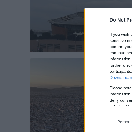
Do Not Pr
If you wish 
sensitive in
confirm you
continue se
information 
further disc
participants
Downstream 
Please note
information 
deny consent
in below Go
Persona