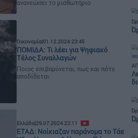
ανανεώσει το μισθωτήριο
Ώρ
Ώ
Οικονομία
|
01.12.2024 23:45
ΠΟΜΙΔΑ: Τι λέει για Ψηφιακό
Τέλος Συναλλαγών
ΑΠ
Ποιος επιβαρύνεται, πως και πότε
Λ
αποδίδεται
δ
Ώρ
Ώ
Ελλάδα
|
29.07.2024 22:11
ΕΤΑΔ: Νοίκιαζαν παράνομα το Τάε