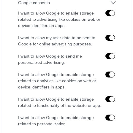
Google consents
I want to allow Google to enable storage
related to advertising like cookies on web or
device identifiers in apps.
I want to allow my user data to be sent to
Google for online advertising purposes.
I want to allow Google to send me
personalized advertising.
Food & Drink
|
11.09.2022 20:46
Υπάρχει κάτι απ’ την Ντιζόν στη
I want to allow Google to enable storage
related to analytics like cookies on web or
«Μουστάρδα Ντιζόν»;
device identifiers in apps.
H πρόσφατη έλλειψη της φημισμένης
I want to allow Google to enable storage
μουστάρδας Ντιζόν από τα ράφια των
related to functionality of the website or app.
γαλλικών σούπερ μάρκετ -την οποία τα
τοπικά μέσα απέδωσαν στον πόλεμο της
I want to allow Google to enable storage
Ουκρανίας- έριξε άθελά της φως σε μια πιο
related to personalization.
«πικάντικη» ιστορία που σχετίζεται με την