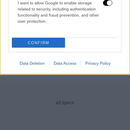
ίδια της την παραγωγή.
I want to allow Google to enable storage
related to security, including authentication
functionality and fraud prevention, and other
ΑΛΛΑ #TAGS
user protection.
μέλι
Καναδάς
τηγάνι
αρνί
κρεμμύδι
χοιρινό
λουκάνικα
CONFIRM
Data Deletion
Data Access
Privacy Policy