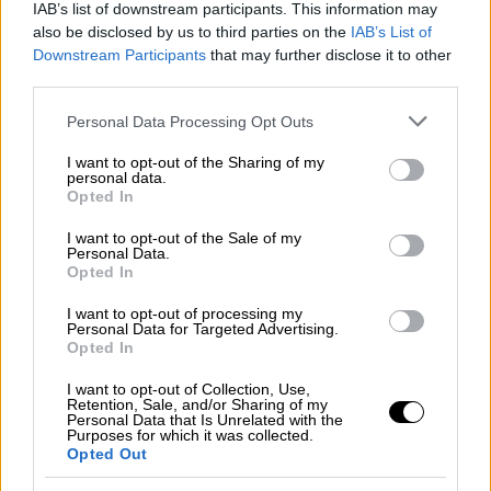
IAB’s list of downstream participants. This information may
also be disclosed by us to third parties on the
IAB’s List of
Downstream Participants
that may further disclose it to other
third parties.
Please note that this website/app uses one or more Google
Personal Data Processing Opt Outs
services and may gather and store information including but
not limited to your visit or usage behaviour. You may click to
I want to opt-out of the Sharing of my
personal data.
grant or deny consent to Google and its third-party tags to
Opted In
use your data for below specified purposes in below Google
Food & Drink
|
05.10.2022 09:00
consent section.
I want to opt-out of the Sale of my
Το μυστικό για πιο πικάντικη μπεσαμέλ
Personal Data.
Opted In
Ποιο υλικό μπορείτε να προσθέσετε για να
δώσετε γευστική ένταση στην αγαπημένη
I want to opt-out of processing my
Personal Data for Targeted Advertising.
σάλτσα.
Opted In
I want to opt-out of Collection, Use,
Retention, Sale, and/or Sharing of my
Personal Data that Is Unrelated with the
Purposes for which it was collected.
Opted Out