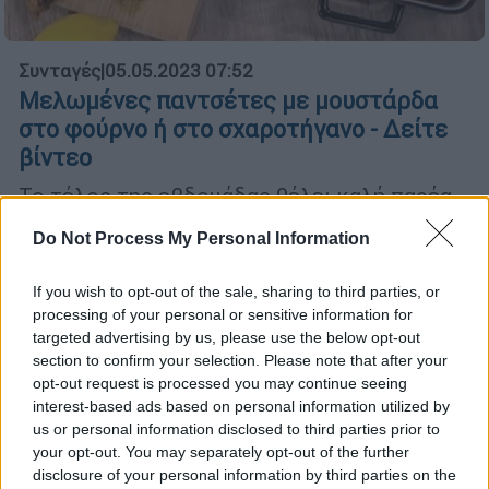
Συνταγές
|
05.05.2023 07:52
Μελωμένες παντσέτες με μουστάρδα
στο φούρνο ή στο σχαροτήγανο - Δείτε
βίντεο
Το τέλος της εβδομάδας θέλει καλή παρέα,
μπίρα ή κρασί και ζουμερές χοιρινές
Do Not Process My Personal Information
παντσετούλες με σάλτσα μέλι-μουστάρδα.
Πιτούλες και ψητά λαχανικά, πάντα
If you wish to opt-out of the sale, sharing to third parties, or
ευπρόσδεκτα.
processing of your personal or sensitive information for
targeted advertising by us, please use the below opt-out
section to confirm your selection. Please note that after your
opt-out request is processed you may continue seeing
interest-based ads based on personal information utilized by
us or personal information disclosed to third parties prior to
your opt-out. You may separately opt-out of the further
disclosure of your personal information by third parties on the