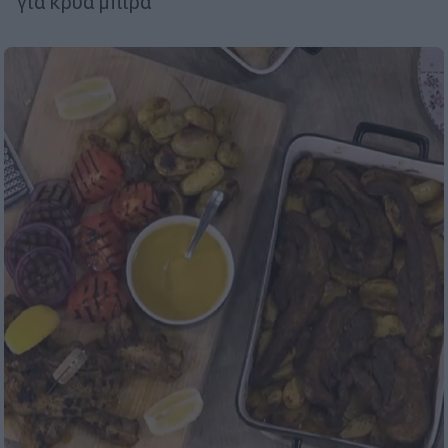
για κρύα μπίρα