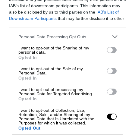
IAB’s list of downstream participants. This information may
also be disclosed by us to third parties on the
IAB’s List of
Downstream Participants
that may further disclose it to other
third parties.
Please note that this website/app uses one or more Google
Personal Data Processing Opt Outs
services and may gather and store information including but
not limited to your visit or usage behaviour. You may click to
I want to opt-out of the Sharing of my
Market
|
08.05.2025 14:35
personal data.
grant or deny consent to Google and its third-party tags to
Opted In
Οι αποδόσεις για τον νέο Πάπα: Τα
use your data for below specified purposes in below Google
consent section.
φαβορί και οι μεγάλες εκπλήξεις!
I want to opt-out of the Sale of my
Personal Data.
Opted In
Ποιος είναι το φαβορί για τον νέο πάπα;
Ποιες οι αποδόσεις για την ήπειρο
I want to opt-out of processing my
καταγωγής του; Διαβάστε αναλυτικά την
Personal Data for Targeted Advertising.
Opted In
ανάλυση
I want to opt-out of Collection, Use,
Retention, Sale, and/or Sharing of my
ΑΛΛΑ #TAGS
Personal Data that Is Unrelated with the
Purposes for which it was collected.
ειδήσεις τώρα
Πάπας Λέων 14ος
Opted Out