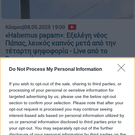
Κόσμος
|
08.05.2025 19:00
«Habemus papam»: Εξελέγη νέος
Πάπας, λευκός καπνός μετά από την
τέταρτη ψηφοφορία - Live από το
Βατικανό
Πανηγυρισμοί στην πλατεία του Αγίου
Do Not Process My Personal Information
Πέτρου
If you wish to opt-out of the sale, sharing to third parties, or
processing of your personal or sensitive information for
targeted advertising by us, please use the below opt-out
section to confirm your selection. Please note that after your
opt-out request is processed you may continue seeing
interest-based ads based on personal information utilized by
us or personal information disclosed to third parties prior to
your opt-out. You may separately opt-out of the further
disclosure of your personal information by third parties on the