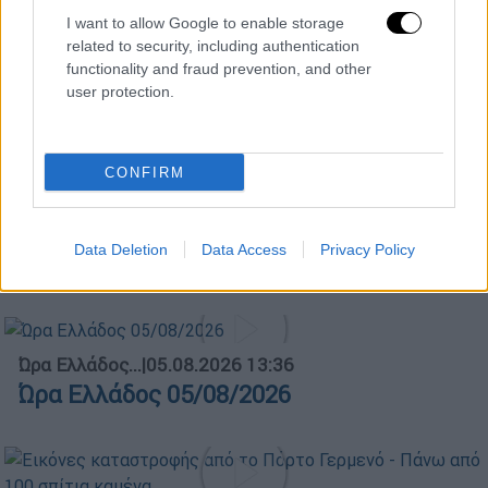
POPULAR VIDEOS
I want to allow Google to enable storage
related to security, including authentication
functionality and fraud prevention, and other
user protection.
Κεντρικό...
|
05.08.2026 19:49
Κεντρικό δελτίο ειδήσεων 05/08/2026
CONFIRM
Κεντρικό...
|
04.08.2026 20:00
Data Deletion
Data Access
Privacy Policy
Κεντρικό δελτίο ειδήσεων 04/08/2026
Ώρα Ελλάδος...
|
05.08.2026 13:36
Ώρα Ελλάδος 05/08/2026