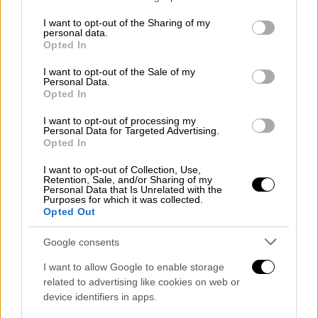
services and may gather and store information including but
not limited to your visit or usage behaviour. You may click to
I want to opt-out of the Sharing of my
personal data.
grant or deny consent to Google and its third-party tags to
Opted In
use your data for below specified purposes in below Google
consent section.
I want to opt-out of the Sale of my
Personal Data.
Opted In
I want to opt-out of processing my
Personal Data for Targeted Advertising.
Opted In
Ελλάδα
|
30.06.2025 08:48
I want to opt-out of Collection, Use,
«Ήταν λιπόθυμος και τον κλώτσαγαν»:
Retention, Sale, and/or Sharing of my
Personal Data that Is Unrelated with the
Συγκλονίζει ο πατέρας του 15χρονου που
Purposes for which it was collected.
Opted Out
δέχθηκε επίθεση σε λεωφορείο
Δύο «νταήδες» από την παρέα των
Google consents
τραμπούκων χτυπούσαν τον 15χρονο με
I want to allow Google to enable storage
μανία ενώ ήταν λιπόθυμος και έτρεχε το
related to advertising like cookies on web or
αίμα από το πόδι του
device identifiers in apps.