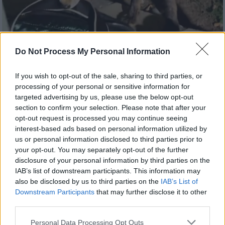
Do Not Process My Personal Information
Viral
|
14.10.2025 16:20
Αλεπού στην Πετρούπολη... πάλεψε με
If you wish to opt-out of the sale, sharing to third parties, or
κοπέλα για να της αρπάξει τσάντα με
processing of your personal or sensitive information for
targeted advertising by us, please use the below opt-out
κρουασάν!
section to confirm your selection. Please note that after your
Δεν θα πρέπει να μας προκαλεί έκπληξη το
opt-out request is processed you may continue seeing
interest-based ads based on personal information utilized by
ότι άγρια ζώα έρχονται όλο και πιο κοντά
us or personal information disclosed to third parties prior to
μας στις πόλεις, στην προσπάθειά τους να
your opt-out. You may separately opt-out of the further
βρουν τροφή
disclosure of your personal information by third parties on the
IAB’s list of downstream participants. This information may
also be disclosed by us to third parties on the
IAB’s List of
Downstream Participants
that may further disclose it to other
third parties.
Please note that this website/app uses one or more Google
Personal Data Processing Opt Outs