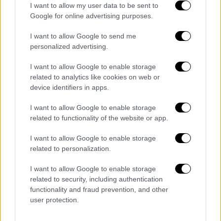
I want to allow my user data to be sent to
Google for online advertising purposes.
I want to allow Google to send me
personalized advertising.
I want to allow Google to enable storage
related to analytics like cookies on web or
device identifiers in apps.
I want to allow Google to enable storage
related to functionality of the website or app.
I want to allow Google to enable storage
related to personalization.
Ελλάδα
|
28.06.2025 19:41
I want to allow Google to enable storage
Συνελήφθη 16χρονος που επιτέθηκε με
related to security, including authentication
functionality and fraud prevention, and other
σουγιά σε 15χρονο μέσα σε αστικό
user protection.
λεωφορείο