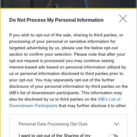
Do Not Process My Personal Information
If you wish to opt-out of the sale, sharing to third parties, or
processing of your personal or sensitive information for
targeted advertising by us, please use the below opt-out
section to confirm your selection. Please note that after your
opt-out request is processed you may continue seeing
interest-based ads based on personal information utilized by
Οικονομία
|
14.09.2022 02:00
us or personal information disclosed to third parties prior to
Κοινωνικό τιμολόγιο ΔΕΗ 2022: Ποιοι
your opt-out. You may separately opt-out of the further
είναι οι δικαιούχοι – Πώς θα κάνετε
disclosure of your personal information by third parties on the
αίτηση
IAB’s list of downstream participants. This information may
also be disclosed by us to third parties on the
IAB’s List of
Τα έξι βήματα για τους δικαιούχους
Downstream Participants
that may further disclose it to other
third parties.
Please note that this website/app uses one or more Google
Personal Data Processing Opt Outs
services and may gather and store information including but
not limited to your visit or usage behaviour. You may click to
I want to opt-out of the Sharing of my