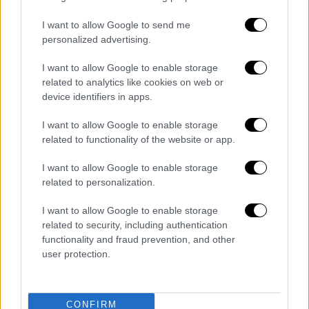
I want to allow Google to send me
personalized advertising.
I want to allow Google to enable storage
related to analytics like cookies on web or
device identifiers in apps.
I want to allow Google to enable storage
related to functionality of the website or app.
I want to allow Google to enable storage
related to personalization.
Οικονομία
|
01.11.2020 09:36
ΔΕΗ: Νυχτερινό ρεύμα από την 1η
I want to allow Google to enable storage
Νοεμβρίου - Δικαιούχοι και εκπτώσεις
related to security, including authentication
functionality and fraud prevention, and other
Το νυχτερινό τιμολόγιο της ΔΕΗ τίθεται
user protection.
από σήμερα σε ισχύ - Μέχρι πότε ισχύει το
χειμερινό ρεύμα, ποια οικιακά τιμολόγια
εντάσσονται στην έκπτωση
CONFIRM