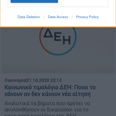
Data Deletion
Data Access
Privacy Policy
Οικονομία
|
21.10.2020 22:13
Κοινωνικό τιμολόγιο ΔΕΗ: Ποιοι το
χάνουν αν δεν κάνουν νέα αίτηση
Αναλυτικά τα βήματα που πρέπει να
ακολουθήσουν οι δικαιούχοι για το
κοινωνικό τιμολόγιο της ΔΕΗ