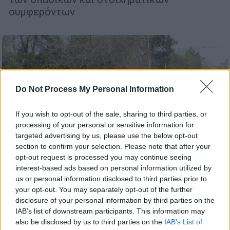
συμφερόντων
Do Not Process My Personal Information
If you wish to opt-out of the sale, sharing to third parties, or
processing of your personal or sensitive information for
targeted advertising by us, please use the below opt-out
section to confirm your selection. Please note that after your
opt-out request is processed you may continue seeing
interest-based ads based on personal information utilized by
us or personal information disclosed to third parties prior to
your opt-out. You may separately opt-out of the further
Ελλάδα
|
20.10.2024 08:25
disclosure of your personal information by third parties on the
IAB’s list of downstream participants. This information may
Ποδηλατικός Γύρος Αθήνας 2024: Ποιοι
also be disclosed by us to third parties on the
IAB’s List of
δρόμοι θα είναι κλειστοί σήμερα