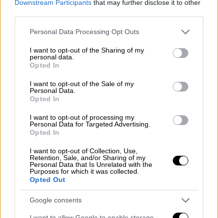
Downstream Participants
that may further disclose it to other
third parties.
Δείτε αναλυτικά
Please note that this website/app uses one or more Google
Personal Data Processing Opt Outs
services and may gather and store information including but
not limited to your visit or usage behaviour. You may click to
I want to opt-out of the Sharing of my
personal data.
grant or deny consent to Google and its third-party tags to
Opted In
use your data for below specified purposes in below Google
consent section.
I want to opt-out of the Sale of my
Personal Data.
Opted In
I want to opt-out of processing my
Personal Data for Targeted Advertising.
Opted In
I want to opt-out of Collection, Use,
Retention, Sale, and/or Sharing of my
Personal Data that Is Unrelated with the
Purposes for which it was collected.
Opted Out
Ελλάδα
|
19.10.2024 23:24
Google consents
Ποδηλατικός Γύρος Αθηνών: Πού έχει
I want to allow Google to enable storage