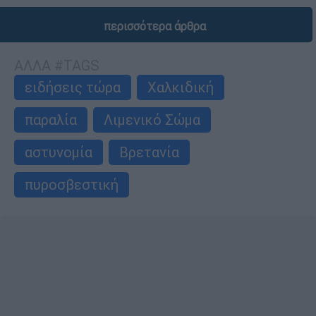
περισσότερα άρθρα
ΑΛΛΑ #TAGS
ειδήσεις τώρα
Χαλκιδική
παραλία
Λιμενικό Σώμα
αστυνομία
Βρετανία
πυροσβεστική