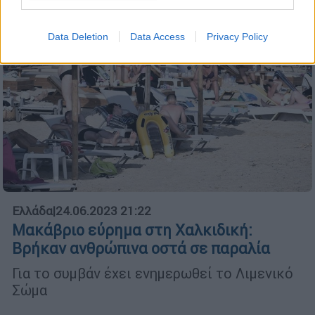
Data Deletion
Data Access
Privacy Policy
Ελλάδα
|
24.06.2023 21:22
Μακάβριο εύρημα στη Χαλκιδική:
Βρήκαν ανθρώπινα οστά σε παραλία
Για το συμβάν έχει ενημερωθεί το Λιμενικό
Σώμα