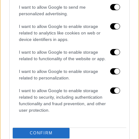
I want to allow Google to send me
personalized advertising.
I want to allow Google to enable storage
related to analytics like cookies on web or
device identifiers in apps.
I want to allow Google to enable storage
related to functionality of the website or app.
I want to allow Google to enable storage
related to personalization.
Ελλάδα
|
26.07.2023 21:50
Μακάβριο εύρημα στα Κύθηρα:
I want to allow Google to enable storage
related to security, including authentication
Εντόπισαν 45 ανθρώπινα οστά στη
functionality and fraud prevention, and other
θάλασσα
user protection.
Τι συνέβη
CONFIRM