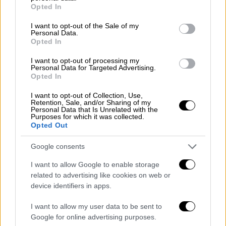
grant or deny consent to Google and its third-party tags to
Opted In
use your data for below specified purposes in below Google
consent section.
I want to opt-out of the Sale of my
Personal Data.
Opted In
I want to opt-out of processing my
Personal Data for Targeted Advertising.
Opted In
I want to opt-out of Collection, Use,
Retention, Sale, and/or Sharing of my
Ελλάδα
|
12.12.2023 14:32
Personal Data that Is Unrelated with the
Συναγερμός στην Κάρυστο:
Purposes for which it was collected.
Opted Out
Εντοπίστηκαν ανθρώπινα οστά σε
παραλία
Google consents
Στο σημείο δυνάμεις της Αστυνομίας και το
I want to allow Google to enable storage
Λιμενικού
related to advertising like cookies on web or
device identifiers in apps.
I want to allow my user data to be sent to
Google for online advertising purposes.