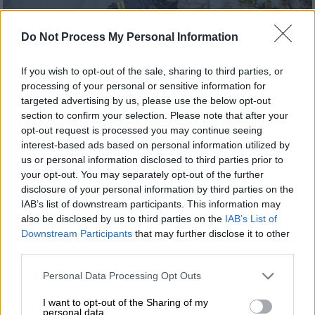
Do Not Process My Personal Information
If you wish to opt-out of the sale, sharing to third parties, or
processing of your personal or sensitive information for
targeted advertising by us, please use the below opt-out
section to confirm your selection. Please note that after your
Ελλάδα
|
02.07.2024 12:43
opt-out request is processed you may continue seeing
Μακάβριο εύρημα στην Αμαλιάδα:
interest-based ads based on personal information utilized by
Βρήκαν ανθρώπινα οστά κατά τη
us or personal information disclosed to third parties prior to
διάρκεια κατάσβεσης φωτιάς
your opt-out. You may separately opt-out of the further
disclosure of your personal information by third parties on the
Οι πρώτες πληροφορίες
IAB’s list of downstream participants. This information may
also be disclosed by us to third parties on the
IAB’s List of
Downstream Participants
that may further disclose it to other
third parties.
Please note that this website/app uses one or more Google
Personal Data Processing Opt Outs
services and may gather and store information including but
not limited to your visit or usage behaviour. You may click to
I want to opt-out of the Sharing of my
personal data.