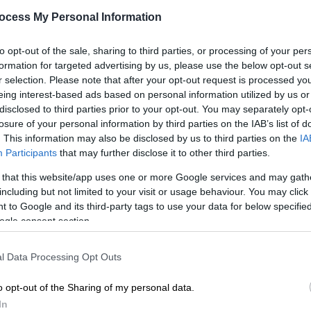
«απομονωτισμού»
Δ
ocess My Personal Information
«Ο απομονωτισμός δεν εγγυάται την
ασφάλεια κανενός», πρόκειται να
to opt-out of the sale, sharing to third parties, or processing of your per
τονίσει στο αποχαιρετιστήριο μήνυμά
formation for targeted advertising by us, please use the below opt-out s
r selection. Please note that after your opt-out request is processed y
του
eing interest-based ads based on personal information utilized by us or
disclosed to third parties prior to your opt-out. You may separately opt-
losure of your personal information by third parties on the IAB’s list of
Κόσμος
|
19.09.2024 20:56
. This information may also be disclosed by us to third parties on the
IA
Στόλτενμπεργκ: «Ελλάδα και
Participants
that may further disclose it to other third parties.
Τουρκία είναι αναγκαίοι σύμμαχοι
 that this website/app uses one or more Google services and may gath
που συμβάλλουν στην κοινή άμυνα
including but not limited to your visit or usage behaviour. You may click 
 to Google and its third-party tags to use your data for below specifi
και ασφάλεια»
ogle consent section.
Τι ανέφερε ο Γ.Γ. του ΝΑΤΟ σχετικά
με τις σχέσεις των δύο χωρών σε
l Data Processing Opt Outs
αποχαιρετιστήρια εκδήλωση για τη
λήξη της θητείας του
o opt-out of the Sharing of my personal data.
In