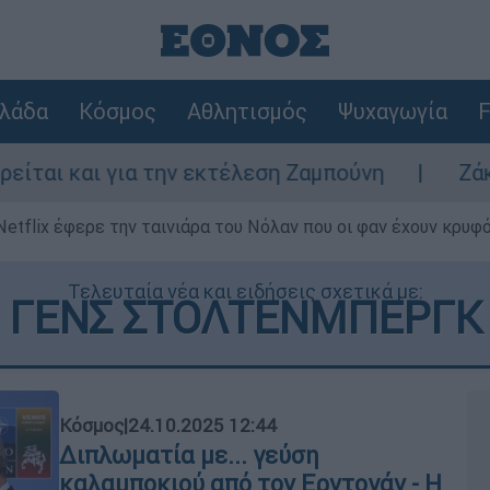
λάδα
Κόσμος
Αθλητισμός
Ψυχαγωγία
F
α την εκτέλεση Ζαμπούνη
Ζάκυνθος: Τι απ
Netflix έφερε την ταινιάρα του Νόλαν που οι φαν έχουν κρυφό
Τελευταία νέα και ειδήσεις σχετικά με:
ΓΕΝΣ ΣΤΟΛΤΕΝΜΠΕΡΓΚ
Κόσμος
|
24.10.2025 12:44
Διπλωματία με... γεύση
καλαμποκιού από τον Ερντογάν - Η