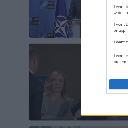
I want t
web or d
I want t
or app.
I want t
I want t
authenti