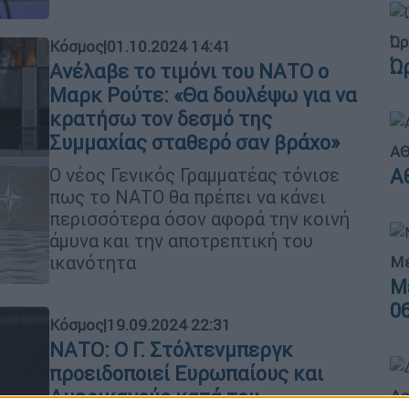
Ώρ
Κόσμος
|
01.10.2024 14:41
Ώ
Ανέλαβε το τιμόνι του ΝΑΤΟ ο
Μαρκ Ρούτε: «Θα δουλέψω για να
κρατήσω τον δεσμό της
Συμμαχίας σταθερό σαν βράχο»
ΑΘ
Ο νέος Γενικός Γραμματέας τόνισε
Α
πως το ΝΑΤΟ θα πρέπει να κάνει
περισσότερα όσον αφορά την κοινή
άμυνα και την αποτρεπτική του
ικανότητα
Με
Μ
0
Κόσμος
|
19.09.2024 22:31
ΝΑΤΟ: Ο Γ. Στόλτενμπεργκ
προειδοποιεί Ευρωπαίους και
Αμερικανούς κατά του
Δε