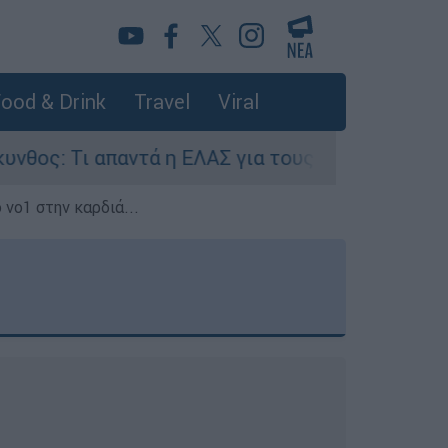
ood & Drink
Travel
Viral
αντά η ΕΛΑΣ για τους 8 βιασμούς τουριστριών -
 νο1 στην καρδιά...