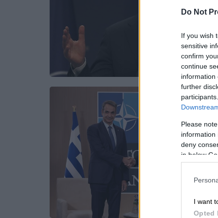
Do Not Pr
If you wish 
sensitive in
confirm you
continue se
information 
further disc
participants
Downstream 
Please note
information 
deny consent
in below Go
Persona
I want t
Opted 