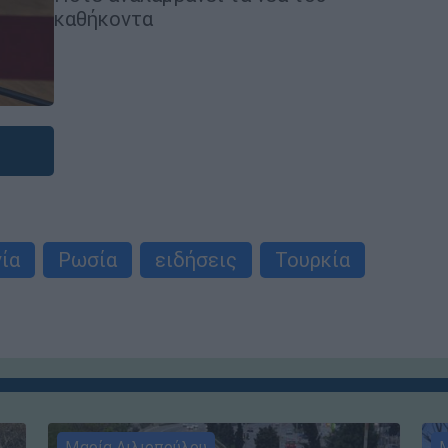
καθήκοντα
ία
Ρωσία
ειδήσεις
Τουρκία
Μαρία Λιλιοπούλου
Μ