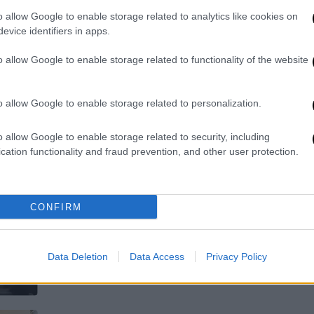
o allow Google to enable storage related to analytics like cookies on
Αναγνωρίζει πως η Ουκρανία έχει
evice identifiers in apps.
αναλάβει ένα ρίσκο με την προέλαση
στο ρωσικό έδαφος
o allow Google to enable storage related to functionality of the website
o allow Google to enable storage related to personalization.
Viral
|
12.07.2024 12:31
o allow Google to enable storage related to security, including
Viral οι γκριμάτσες της Μελόνι
cation functionality and fraud prevention, and other user protection.
στο ΝΑΤΟ - Περίμενε τους
καθυστερημένους Μπάιντεν και
Στόλτενμπεργκ
CONFIRM
Έδειξε την έντονη δυσαρέσκειά της
μπροστά στις κάμερες και τους
Data Deletion
Data Access
Privacy Policy
άλλους ηγέτες