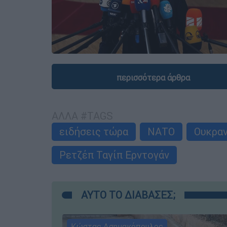
περισσότερα άρθρα
ΑΛΛΑ #TAGS
ειδήσεις τώρα
ΝΑΤΟ
Ουκραν
Ρετζέπ Ταγίπ Ερντογάν
ΑΥΤΟ ΤΟ ΔΙΑΒΑΣΕΣ;
Κώστας Ασημακόπουλος