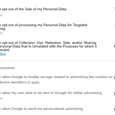
o opt-out of the Sale of my Personal Data.
Κόσμος
|
18.09.2024 21:30
In
Κρεμλίνο: «Επικίνδυνα» τα σχόλια
to opt-out of processing my Personal Data for Targeted
Στόλτενμπεργκ για πυραυλικά
ing.
πλήγματα στη Ρωσία
In
Το Κρεμλίνο χαρακτήρισε σήμερα
o opt-out of Collection, Use, Retention, Sale, and/or Sharing
ersonal Data that Is Unrelated with the Purposes for which it
«επικίνδυνα» τα σχόλια του Γενς
lected.
Στόλντενμπεργκ, του απερχόμενου
Out
επικεφαλής του ΝΑΤΟ
consents
o allow Google to enable storage related to advertising like cookies on
evice identifiers in apps.
Κόσμος
|
31.08.2024 08:38
o allow my user data to be sent to Google for online advertising
Ο Στόλτενμπεργκ δικαιολογεί την
s.
ουκρανική εισβολή σε ρωσικό
έδαφος - «Έχει δικαίωμα να
to allow Google to send me personalized advertising.
αμυνθεί»