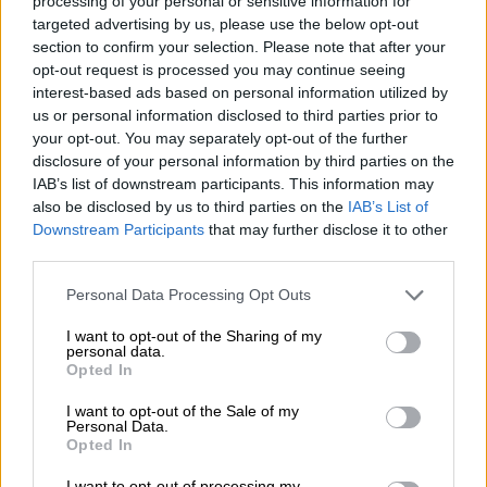
processing of your personal or sensitive information for
οι κάλπες στις ΗΠΑ, το 2004, όταν
targeted advertising by us, please use the below opt-out
εμφανίστηκε τηλεοπτικά ο Οσάμα Μπιν
section to confirm your selection. Please note that after your
Λάντεν και όσα είπε έγειραν την πλάστιγγα
opt-out request is processed you may continue seeing
υπέρ του Μπους!
interest-based ads based on personal information utilized by
us or personal information disclosed to third parties prior to
your opt-out. You may separately opt-out of the further
disclosure of your personal information by third parties on the
IAB’s list of downstream participants. This information may
also be disclosed by us to third parties on the
IAB’s List of
Downstream Participants
that may further disclose it to other
third parties.
Please note that this website/app uses one or more Google
Personal Data Processing Opt Outs
services and may gather and store information including but
not limited to your visit or usage behaviour. You may click to
I want to opt-out of the Sharing of my
personal data.
grant or deny consent to Google and its third-party tags to
Opted In
use your data for below specified purposes in below Google
consent section.
I want to opt-out of the Sale of my
Personal Data.
Opted In
Πολιτική
|
25.10.2021 19:14
I want to opt-out of processing my