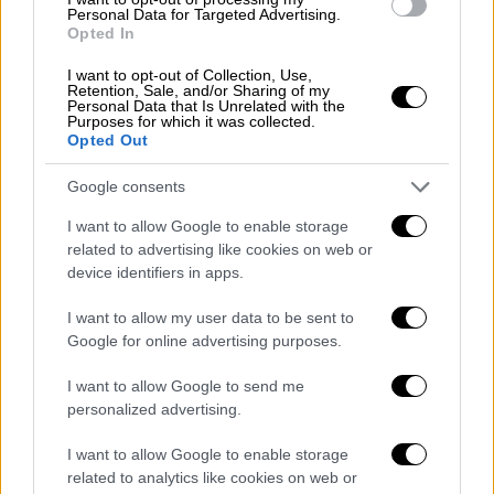
Μητσοτάκης- Κέρι: Η πράσινη ενέργεια
Personal Data for Targeted Advertising.
Opted In
στο μενού των συζητήσεων
Ο Κυριάκος Μητσοτάκης εστίασε στο
I want to opt-out of Collection, Use,
Retention, Sale, and/or Sharing of my
συγκριτικό πλεονέκτημα που προσφέρει η
Personal Data that Is Unrelated with the
Purposes for which it was collected.
Ελλάδα λόγω της θέσης της, που μπορεί να
Opted Out
την καταστήσει κόμβο περιφερειακής
συνεργασίας για την πράσινη ενέργεια
Google consents
I want to allow Google to enable storage
related to advertising like cookies on web or
device identifiers in apps.
I want to allow my user data to be sent to
Google for online advertising purposes.
I want to allow Google to send me
personalized advertising.
I want to allow Google to enable storage
related to analytics like cookies on web or