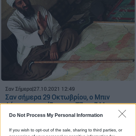
Σαν Σήμερα
|
27.10.2021 12:49
Σαν σήμερα 29 Οκτωβρίου, ο Μπιν
Λάντεν «στηρίζει» τον Τζορτζ Μπους
τζούνιορ στην προεκλογική του
Do Not Process My Personal Information
εκστρατεία
If you wish to opt-out of the sale, sharing to third parties, or
Είχαν απομείνει 4 ημέρες μέχρι να ανοίξουν