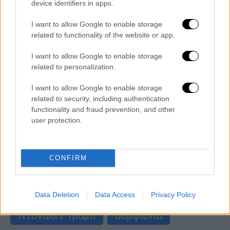
device identifiers in apps.
I want to allow Google to enable storage
Κόσμος
|
22.01.2019 23:07
related to functionality of the website or app.
Ο Τζον Κέρι ζητά από τον Ντόναλντ
I want to allow Google to enable storage
Τραμπ να παραιτηθεί
related to personalization.
«Το έχω ήδη πει δημοσίως ότι δεν
I want to allow Google to enable storage
απέκλεισα αυτήν την πιθανότητα, αλλά δεν
related to security, including authentication
είμαι σε θέση να προγραμματίσω ενεργά μια
functionality and fraud prevention, and other
προεκλογική εκστρατεία» είπε ο πρώην
user protection.
Αμερικανός υπουργός Εξωτερικών
ΑΛΛΑ #TAGS
CONFIRM
ειδήσεις τώρα
κλιματική αλλαγή
ενέργεια
Κώστας Σκρέκας
Data Deletion
Data Access
Privacy Policy
Ντόναλντ Τραμπ
συμφωνία