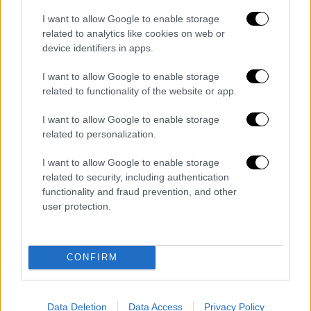
Να παραμείνουν στη φυλακή οι
I want to allow Google to enable storage
δολοφόνοι της Ελένης Τοπαλούδη
related to analytics like cookies on web or
device identifiers in apps.
προτείνει η εισαγγελέας - Ζήτησε
απόρριψη των αιτημάτων αναίρεσης
I want to allow Google to enable storage
related to functionality of the website or app.
Συζητήθηκε σήμερα Τρίτη στον Άρειο Πάγο
η αναίρεση της απόφασης για την άγρια
I want to allow Google to enable storage
δολοφονία της Ελένης Τοπαλούδη και τον
related to personalization.
ομαδικό βιασμό της το 2018 στη Ρόδο
I want to allow Google to enable storage
related to security, including authentication
functionality and fraud prevention, and other
user protection.
CONFIRM
Data Deletion
Data Access
Privacy Policy