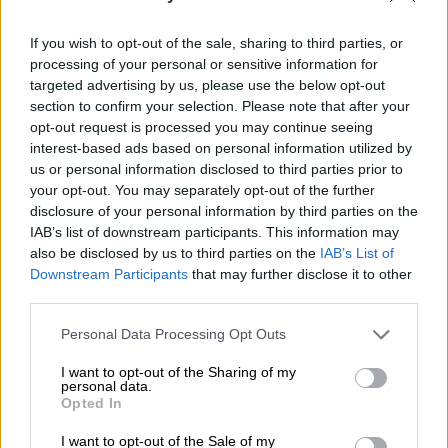
ποσό
If you wish to opt-out of the sale, sharing to third parties, or
processing of your personal or sensitive information for
targeted advertising by us, please use the below opt-out
section to confirm your selection. Please note that after your
opt-out request is processed you may continue seeing
interest-based ads based on personal information utilized by
us or personal information disclosed to third parties prior to
your opt-out. You may separately opt-out of the further
disclosure of your personal information by third parties on the
IAB’s list of downstream participants. This information may
also be disclosed by us to third parties on the
IAB’s List of
Downstream Participants
that may further disclose it to other
third parties.
Please note that this website/app uses one or more Google
Personal Data Processing Opt Outs
services and may gather and store information including but
not limited to your visit or usage behaviour. You may click to
I want to opt-out of the Sharing of my
Ελλάδα
|
24.11.2023 12:28
personal data.
grant or deny consent to Google and its third-party tags to
Opted In
Αγωγή αδικοπραξίας κατά των
use your data for below specified purposes in below Google
δολοφόνων της Ελένης Τοπαλούδη - Η
consent section.
I want to opt-out of the Sale of my