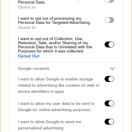
Personal Data.
οικογένεια ζητά αποζημίωση για ψυχική
Opted In
οδύνη
I want to opt-out of processing my
Τι δήλωσε ο δικηγόρος της οικογένειας
Personal Data for Targeted Advertising.
Opted In
I want to opt-out of Collection, Use,
Retention, Sale, and/or Sharing of my
Personal Data that Is Unrelated with the
Purposes for which it was collected.
Opted Out
Google consents
I want to allow Google to enable storage
related to advertising like cookies on web or
device identifiers in apps.
I want to allow my user data to be sent to
Google for online advertising purposes.
I want to allow Google to send me
personalized advertising.
Ελλάδα
|
19.09.2023 12:33