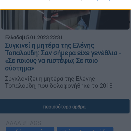
Ελλάδα
|
15.01.2023 23:31
Συγκινεί η μητέρα της Ελένης
Τοπαλούδη: Σαν σήμερα είχε γενέθλια -
«Σε ποιους να πιστέψω; Σε ποιο
σύστημα»
Συγκλονίζει η μητέρα της Ελένης
Τοπαλούδη, που δολοφονήθηκε το 2018
περισσότερα άρθρα
ΑΛΛΑ #TAGS