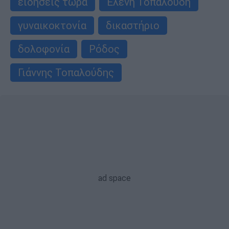
ειδήσεις τώρα
Ελένη Τοπαλούδη
γυναικοκτονία
δικαστήριο
δολοφονία
Ρόδος
Γιάννης Τοπαλούδης