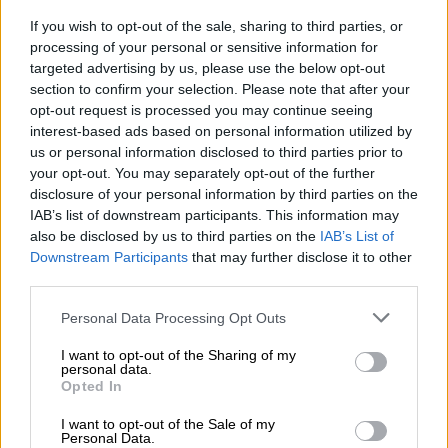
If you wish to opt-out of the sale, sharing to third parties, or
processing of your personal or sensitive information for
targeted advertising by us, please use the below opt-out
section to confirm your selection. Please note that after your
opt-out request is processed you may continue seeing
interest-based ads based on personal information utilized by
us or personal information disclosed to third parties prior to
your opt-out. You may separately opt-out of the further
disclosure of your personal information by third parties on the
IAB’s list of downstream participants. This information may
also be disclosed by us to third parties on the
IAB’s List of
Downstream Participants
that may further disclose it to other
third parties.
Κόσμος
|
08.01.2024 12:00
Please note that this website/app uses one or more Google
Personal Data Processing Opt Outs
Σάλος με δημοσίευμα της WSJ για «τα
services and may gather and store information including but
ναρκωτικά που παίρνει ο Μασκ» - Τι
not limited to your visit or usage behaviour. You may click to
I want to opt-out of the Sharing of my
personal data.
grant or deny consent to Google and its third-party tags to
απαντά ο πλουσιότερος άνθρωπος
Opted In
use your data for below specified purposes in below Google
Ο Μασκ κατηγορείται σε άρθρο πως κάνει
consent section.
I want to opt-out of the Sale of my
χρήση ουσιών όπως LSD, κοκαΐνη, έκσταση,
Personal Data.