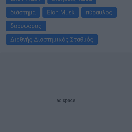
διάστημα
Elon Musk
πύραυλος
δορυφόρος
Διεθνής Διαστημικός Σταθμός