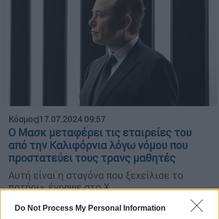
Κόσμος
|
17.07.2024 09:57
Ο Μασκ μεταφέρει τις εταιρείες του
από την Καλιφόρνια λόγω νόμου που
προστατεύει τους τρανς μαθητές
Αυτή είναι η σταγόνα που ξεχείλισε το
ποτήρι», έγραψε στο X
Do Not Process My Personal Information