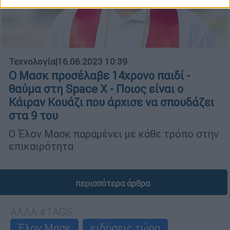
Τεχνολογία
|
16.06.2023 10:39
Ο Μασκ προσέλαβε 14χρονο παιδί -
θαύμα στη Space X - Ποιος είναι ο
Κάιραν Κουάζι που άρχισε να σπουδάζει
στα 9 του
Ο Έλον Μασκ παραμένει με κάθε τρόπο στην
επικαιρότητα
περισσότερα άρθρα
ΑΛΛΑ #TAGS
Έλον Μασκ
ειδήσεις τώρα