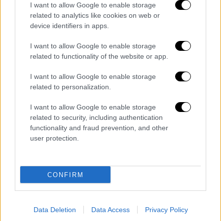
I want to allow Google to enable storage
τροχιά η SpaceX – Το δημοσίευμα της
related to analytics like cookies on web or
WSJ για τη συμφωνία μεταξύ των δύο
device identifiers in apps.
πλευρών
I want to allow Google to enable storage
Η Ευρωπαϊκή Επιτροπή καθώς και τα κράτη
related to functionality of the website or app.
μέλη της ΕΕ δεν έχουν δώσει ακόμη την
τελική έγκριση για τη συμφωνία, σύμφωνα
I want to allow Google to enable storage
με το ρεπορτάζ της εφημερίδας, η οποία
related to personalization.
επικαλείται αξιωματούχους
I want to allow Google to enable storage
related to security, including authentication
functionality and fraud prevention, and other
user protection.
CONFIRM
Data Deletion
Data Access
Privacy Policy