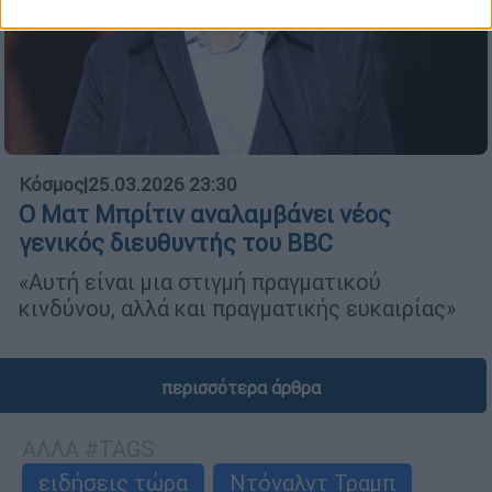
Κόσμος
|
25.03.2026 23:30
Ο Ματ Μπρίτιν αναλαμβάνει νέος
γενικός διευθυντής του BBC
«Αυτή είναι μια στιγμή πραγματικού
κινδύνου, αλλά και πραγματικής ευκαιρίας»
περισσότερα άρθρα
ΑΛΛΑ #TAGS
ειδήσεις τώρα
Ντόναλντ Τραμπ