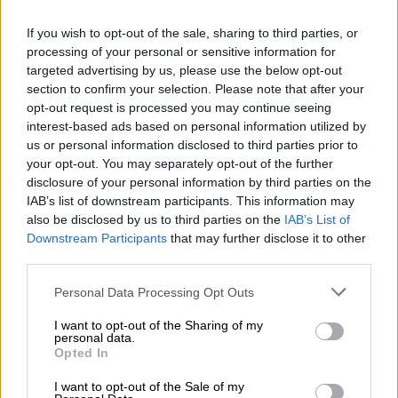
Ο ανταποκριτής του BBC στις ΗΠΑ, Γκάρι Ο'
If you wish to opt-out of the sale, sharing to third parties, or
Ντόνοχιου, αφηγείται όσα έγιναν στη
processing of your personal or sensitive information for
δεξίωση όπου ένοπλος άνοιξε πυρ
targeted advertising by us, please use the below opt-out
section to confirm your selection. Please note that after your
opt-out request is processed you may continue seeing
interest-based ads based on personal information utilized by
us or personal information disclosed to third parties prior to
your opt-out. You may separately opt-out of the further
disclosure of your personal information by third parties on the
IAB’s list of downstream participants. This information may
also be disclosed by us to third parties on the
IAB’s List of
Downstream Participants
that may further disclose it to other
third parties.
Please note that this website/app uses one or more Google
Personal Data Processing Opt Outs
services and may gather and store information including but
not limited to your visit or usage behaviour. You may click to
I want to opt-out of the Sharing of my
personal data.
grant or deny consent to Google and its third-party tags to
Opted In
use your data for below specified purposes in below Google
consent section.
I want to opt-out of the Sale of my