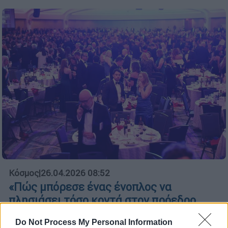
Κόσμος
|
26.04.2026 08:52
«Πώς μπόρεσε ένας ένοπλος να
πλησιάσει τόσο κοντά στον πρόεδρο,
ξανά;»: Δημοσιογράφος περιγράφει την
Do Not Process My Personal Information
επίθεση στο Hilton