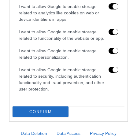
I want to allow Google to enable storage
related to analytics like cookies on web or
Κόσμος
|
27.03.2026 20:21
device identifiers in apps.
Μην πανικοβάλλεστε: Οι πέντε τρόποι
I want to allow Google to enable storage
για να σταματήσετε τα παιδιά σας από
related to functionality of the website or app.
το ατελείωτο σκρολάρισμα
I want to allow Google to enable storage
Το BBC παρουσιάζει συμβουλές ειδικών για
related to personalization.
το πώς μπορούμε να απομακρύνουμε τα
παιδιά από τα κινητά τους τηλέφωνα -έστω
I want to allow Google to enable storage
και προσωρινά
related to security, including authentication
functionality and fraud prevention, and other
user protection.
CONFIRM
Data Deletion
Data Access
Privacy Policy