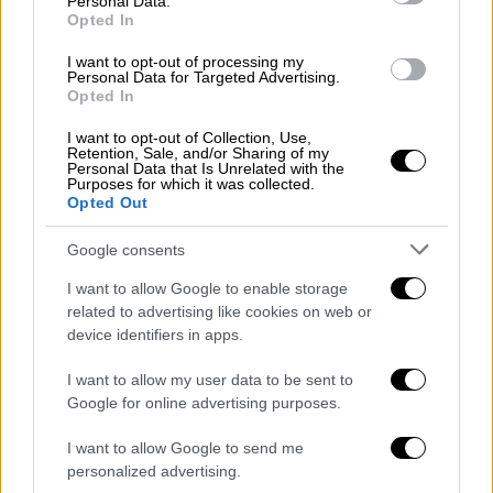
Ελλάδα
|
14.04.2026 15:29
Personal Data.
Opted In
BBC: Η Ελλάδα στρατολογεί
μασκοφόρους μετανάστες για
I want to opt-out of processing my
Personal Data for Targeted Advertising.
επαναπροωθήσεις - Τι απαντά η ΕΛΑΣ
Opted In
Οι σοκαριστικές καταγγελίες έρευνας του
I want to opt-out of Collection, Use,
BBC και οι απαντήσεις της ΕΛΑΣ
Retention, Sale, and/or Sharing of my
Personal Data that Is Unrelated with the
Purposes for which it was collected.
Opted Out
Google consents
I want to allow Google to enable storage
related to advertising like cookies on web or
device identifiers in apps.
I want to allow my user data to be sent to
Google for online advertising purposes.
I want to allow Google to send me
personalized advertising.