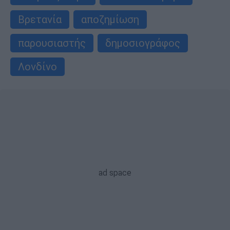
Βρετανία
αποζημίωση
παρουσιαστής
δημοσιογράφος
Λονδίνο