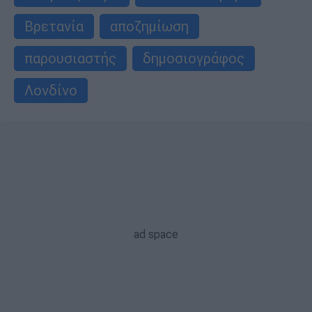
Βρετανία
αποζημίωση
παρουσιαστής
δημοσιογράφος
Λονδίνο