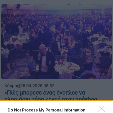
Κόσμος
|
26.04.2026 08:52
«Πώς μπόρεσε ένας ένοπλος να
πλησιάσει τόσο κοντά στον πρόεδρο,
ξανά;»: Δημοσιογράφος περιγράφει την
Do Not Process My Personal Information
επίθεση στο Hilton