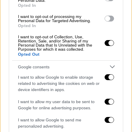
Ελλάδα
|
14.04.2026 15:29
Personal Data.
Opted In
BBC: Η Ελλάδα στρατολογεί
μασκοφόρους μετανάστες για
I want to opt-out of processing my
Personal Data for Targeted Advertising.
επαναπροωθήσεις - Τι απαντά η ΕΛΑΣ
Opted In
Οι σοκαριστικές καταγγελίες έρευνας του
I want to opt-out of Collection, Use,
BBC και οι απαντήσεις της ΕΛΑΣ
Retention, Sale, and/or Sharing of my
Personal Data that Is Unrelated with the
Purposes for which it was collected.
Opted Out
Google consents
I want to allow Google to enable storage
related to advertising like cookies on web or
device identifiers in apps.
I want to allow my user data to be sent to
Google for online advertising purposes.
I want to allow Google to send me
personalized advertising.