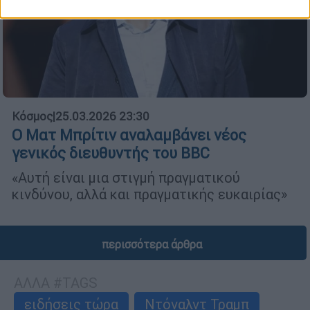
Κόσμος
|
25.03.2026 23:30
Ο Ματ Μπρίτιν αναλαμβάνει νέος
γενικός διευθυντής του BBC
«Αυτή είναι μια στιγμή πραγματικού
κινδύνου, αλλά και πραγματικής ευκαιρίας»
περισσότερα άρθρα
ΑΛΛΑ #TAGS
ειδήσεις τώρα
Ντόναλντ Τραμπ