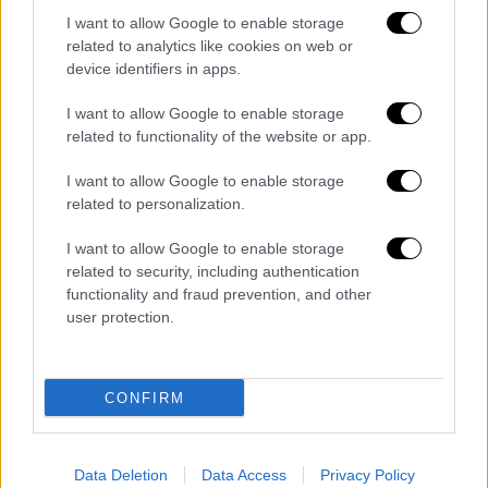
I want to allow Google to enable storage
related to analytics like cookies on web or
Κόσμος
|
27.03.2026 20:21
device identifiers in apps.
Μην πανικοβάλλεστε: Οι πέντε τρόποι
I want to allow Google to enable storage
για να σταματήσετε τα παιδιά σας από
related to functionality of the website or app.
το ατελείωτο σκρολάρισμα
I want to allow Google to enable storage
Το BBC παρουσιάζει συμβουλές ειδικών για
related to personalization.
το πώς μπορούμε να απομακρύνουμε τα
παιδιά από τα κινητά τους τηλέφωνα -έστω
I want to allow Google to enable storage
και προσωρινά
related to security, including authentication
functionality and fraud prevention, and other
user protection.
CONFIRM
Data Deletion
Data Access
Privacy Policy