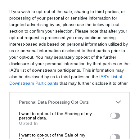
Ο ανταποκριτής του BBC στις ΗΠΑ, Γκάρι Ο'
If you wish to opt-out of the sale, sharing to third parties, or
Ντόνοχιου, αφηγείται όσα έγιναν στη
processing of your personal or sensitive information for
δεξίωση όπου ένοπλος άνοιξε πυρ
targeted advertising by us, please use the below opt-out
section to confirm your selection. Please note that after your
opt-out request is processed you may continue seeing
interest-based ads based on personal information utilized by
us or personal information disclosed to third parties prior to
your opt-out. You may separately opt-out of the further
disclosure of your personal information by third parties on the
IAB’s list of downstream participants. This information may
also be disclosed by us to third parties on the
IAB’s List of
Downstream Participants
that may further disclose it to other
third parties.
Please note that this website/app uses one or more Google
Personal Data Processing Opt Outs
services and may gather and store information including but
not limited to your visit or usage behaviour. You may click to
I want to opt-out of the Sharing of my
personal data.
grant or deny consent to Google and its third-party tags to
Opted In
use your data for below specified purposes in below Google
consent section.
I want to opt-out of the Sale of my