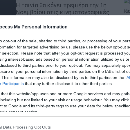
Η ταινία θα κάνει πρεμιέρα την 1η
Κε
Νοεμβρίου στις κινηματογραφικές
αίθουσες του Ηνωμένου Βασιλείου
Κ
και της Ιρλανδίας
0
ocess My Personal Information
to opt-out of the sale, sharing to third parties, or processing of your per
formation for targeted advertising by us, please use the below opt-out s
r selection. Please note that after your opt-out request is processed y
Lifestyle
|
20.07.2024 13:50
eing interest-based ads based on personal information utilized by us or
Ώρ
Πέθανε η 61χρονη σύντροφος του
disclosed to third parties prior to your opt-out. You may separately opt-
Ό
Κλιντ Ιστγουντ - «Μια υπέροχη
losure of your personal information by third parties on the IAB’s list of
ε
. This information may also be disclosed by us to third parties on the
IA
γυναίκα, θα μου λείψει πολύ»
Participants
that may further disclose it to other third parties.
Η σχέση τους ξεκίνησε το 2014, όταν
 that this website/app uses one or more Google services and may gath
ο Ιστγουντ και η Σαντέρα
including but not limited to your visit or usage behaviour. You may click 
γνωρίστηκαν στο Mission Ranch
 to Google and its third-party tags to use your data for below specifi
Hotel, ένα ξενοδοχείο ιδιοκτησίας
ogle consent section.
Ώρ
του ηθοποιού
Σ
l Data Processing Opt Outs