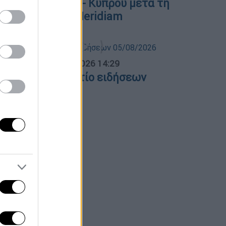
αλώδιο Ελλάδας - Κύπρου μετά τη
υμφωνία με τη Meridiam
σημεριανό...
|
05.08.2026 14:29
εσημεριανό δελτίο ειδήσεων
5/08/2026