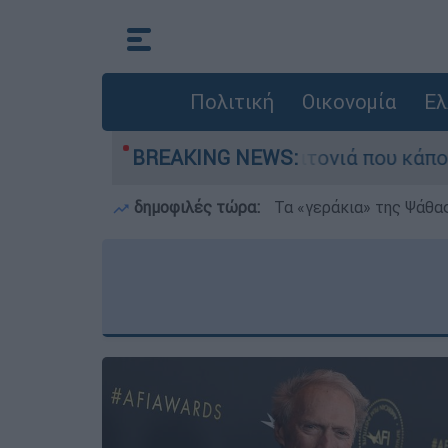
Πολιτική
Οικονομία
Ελ
μεγάλη φωτιά τη γειτονιά που κάποτε τους έδιω
BREAKING NEWS:
δημοφιλές τώρα:
Τα «γεράκια» της Ψάθα