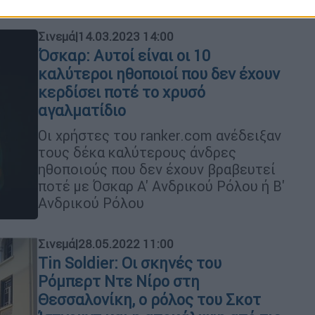
Σινεμά
|
14.03.2023 14:00
Όσκαρ: Αυτοί είναι οι 10
καλύτεροι ηθοποιοί που δεν έχουν
κερδίσει ποτέ το χρυσό
αγαλματίδιο
Οι χρήστες του ranker.com ανέδειξαν
τους δέκα καλύτερους άνδρες
ηθοποιούς που δεν έχουν βραβευτεί
ποτέ με Όσκαρ Α' Ανδρικού Ρόλου ή Β'
Ανδρικού Ρόλου
Σινεμά
|
28.05.2022 11:00
Tin Soldier: Οι σκηνές του
Ρόμπερτ Ντε Νίρο στη
Θεσσαλονίκη, ο ρόλος του Σκοτ