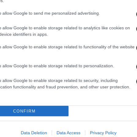
s.
Κυκλοφόρησε το τρέιλερ του
to allow Google to send me personalized advertising.
ντοκιμαντέρ για τον Eνιο Μορικόνε
o allow Google to enable storage related to analytics like cookies on
evice identifiers in apps.
o allow Google to enable storage related to functionality of the website
Σινεμά
|
07.04.2023 07:55
Τελευταίο αντίο από τον Κλιντ
Ίστγουντ: Ένα 93χρονο παιδί με
o allow Google to enable storage related to personalization.
παρελθόν ετοιμάζει μια ταινία
ακόμη και αποχαιρετάει
o allow Google to enable storage related to security, including
cation functionality and fraud prevention, and other user protection.
Ο ηθοποιός και σκηνοθέτης – θρύλος
του Χόλιγουντ, ο Κλιντ Ίστγουντ,
χρόνια τώρα έχει κρεμάσει τη
CONFIRM
φορεσιά του σκληρού στην
κρεμάστρα του χρόνου και γοητεύει
με τη σκηνοθετική μπαγκέτα στο
Data Deletion
Data Access
Privacy Policy
χέρι...