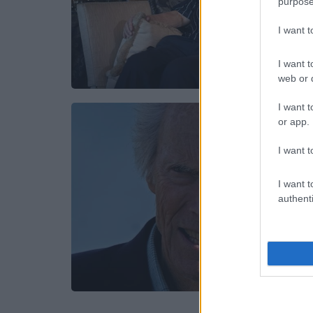
purpose
I want 
I want t
web or d
I want t
or app.
I want t
I want t
authenti