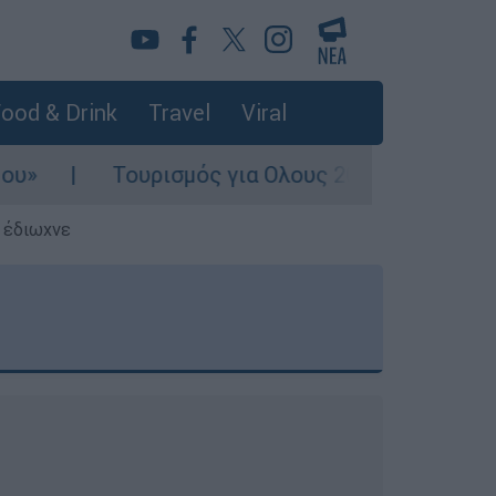
ood & Drink
Travel
Viral
υρισμός για Ολους 2026-2027: Τα SOS για να «κ
ς έδιωχνε