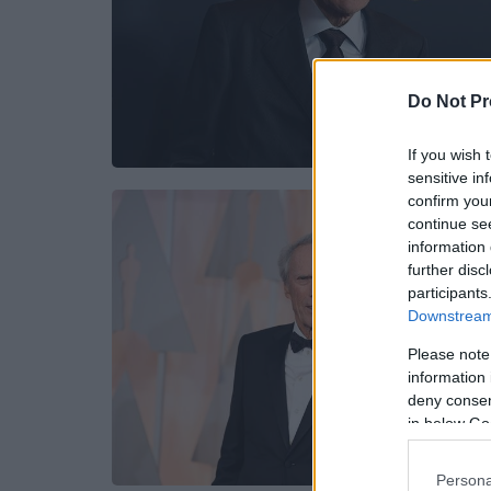
Do Not Pr
If you wish 
sensitive in
confirm you
continue se
information 
further disc
participants
Downstream 
Please note
information 
deny consent
in below Go
Persona