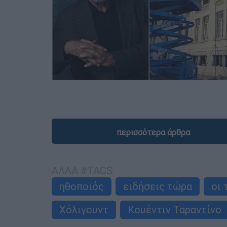
περισσότερα άρθρα
ΑΛΛΑ #TAGS
ηθοποιός
ειδήσεις τώρα
οι 
Χόλιγουντ
Κουέντιν Ταραντίνο