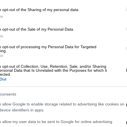
κ
σ
Lifestyle
|
01.06.2024 21:15
o opt-out of the Sharing of my personal data.
In
Ο αγέρωχος Κλιντ Ίστγουντ
γιορτάζει τα 94α γενέθλιά του
o opt-out of the Sale of my Personal Data.
Παρά την προχωρημένη ηλικία του ο
Με
In
Ίστγουντ δεν το έβαλε κάτω και το
Μ
to opt-out of processing my Personal Data for Targeted
περασμένο Νοέμβριο ολοκλήρωσε τα
0
ing.
γυρίσματα της «τελευταίας του
In
ταινίας, «Juror #2» ως
o opt-out of Collection, Use, Retention, Sale, and/or Sharing
κινηματογραφιστής
ersonal Data that Is Unrelated with the Purposes for which it
lected.
Out
consents
Σινεμά
|
26.12.2023 12:00
o allow Google to enable storage related to advertising like cookies on
Εnnio: Ιστγουντ, Ταραντίνο και
evice identifiers in apps.
Σπρίνγκστιν μιλούν για τον θρύλο
o allow my user data to be sent to Google for online advertising
Ενιο Μορικόνε