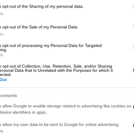
o opt-out of the Sharing of my personal data.
Lifestyle
|
01.06.2024 21:15
In
Ο αγέρωχος Κλιντ Ίστγουντ
γιορτάζει τα 94α γενέθλιά του
o opt-out of the Sale of my Personal Data.
ΑΠ
In
Παρά την προχωρημένη ηλικία του ο
Β
Ίστγουντ δεν το έβαλε κάτω και το
to opt-out of processing my Personal Data for Targeted
θ
ing.
περασμένο Νοέμβριο ολοκλήρωσε τα
In
γυρίσματα της «τελευταίας του
ταινίας, «Juror #2» ως
o opt-out of Collection, Use, Retention, Sale, and/or Sharing
ersonal Data that Is Unrelated with the Purposes for which it
κινηματογραφιστής
lected.
ΑΘ
Out
Α
consents
o allow Google to enable storage related to advertising like cookies on
Σινεμά
|
26.12.2023 12:00
evice identifiers in apps.
Εnnio: Ιστγουντ, Ταραντίνο και
Σπρίνγκστιν μιλούν για τον θρύλο
o allow my user data to be sent to Google for online advertising
Ενιο Μορικόνε
s.