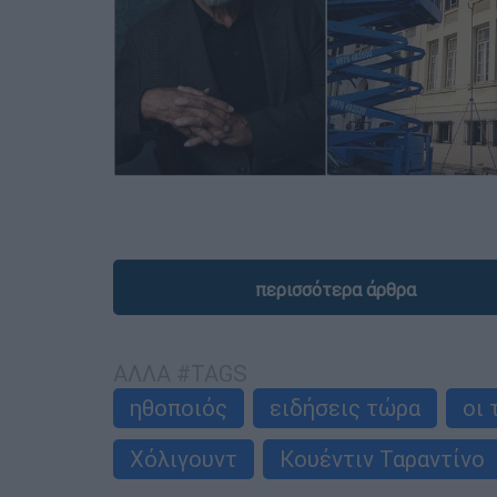
περισσότερα άρθρα
ΑΛΛΑ #TAGS
ηθοποιός
ειδήσεις τώρα
οι 
Χόλιγουντ
Κουέντιν Ταραντίνο