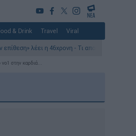
ood & Drink
Travel
Viral
 λέει η 46χρονη - Τι αποκάλυψε στους αστυνομικ
 νο1 στην καρδιά...