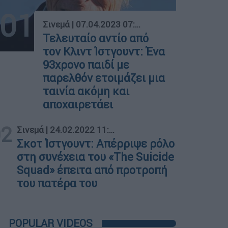
01
Σινεμά
|
07.04.2023 07:55
Τελευταίο αντίο από
τον Κλιντ Ίστγουντ: Ένα
93χρονο παιδί με
παρελθόν ετοιμάζει μια
ταινία ακόμη και
αποχαιρετάει
02
Σινεμά
|
24.02.2022 11:18
Σκοτ Ίστγουντ: Απέρριψε ρόλο
στη συνέχεια του «The Suicide
Squad» έπειτα από προτροπή
του πατέρα του
POPULAR VIDEOS