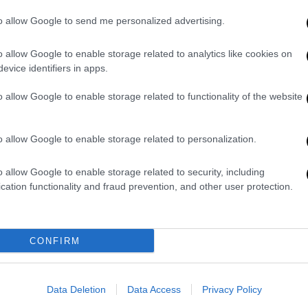
Κυκλοφόρησε το τρέιλερ του
to allow Google to send me personalized advertising.
ντοκιμαντέρ για τον Eνιο Μορικόνε
o allow Google to enable storage related to analytics like cookies on
evice identifiers in apps.
o allow Google to enable storage related to functionality of the website
Σινεμά
|
07.04.2023 07:55
Τελευταίο αντίο από τον Κλιντ
o allow Google to enable storage related to personalization.
Ίστγουντ: Ένα 93χρονο παιδί με
παρελθόν ετοιμάζει μια ταινία
o allow Google to enable storage related to security, including
ακόμη και αποχαιρετάει
cation functionality and fraud prevention, and other user protection.
Ο ηθοποιός και σκηνοθέτης – θρύλος
του Χόλιγουντ, ο Κλιντ Ίστγουντ,
χρόνια τώρα έχει κρεμάσει τη
CONFIRM
φορεσιά του σκληρού στην
κρεμάστρα του χρόνου και γοητεύει
με τη σκηνοθετική μπαγκέτα στο
Data Deletion
Data Access
Privacy Policy
χέρι...