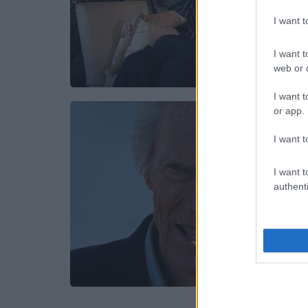
I want 
I want t
web or d
I want t
or app.
I want t
I want t
authenti