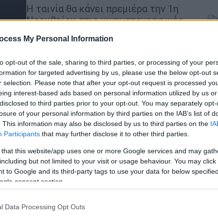
Η ταινία θα κάνει πρεμιέρα την 1η
Νοεμβρίου στις κινηματογραφικές
αίθουσες του Ηνωμένου Βασιλείου
Κε
ocess My Personal Information
και της Ιρλανδίας
Κ
0
to opt-out of the sale, sharing to third parties, or processing of your per
formation for targeted advertising by us, please use the below opt-out s
r selection. Please note that after your opt-out request is processed y
Lifestyle
|
20.07.2024 13:50
eing interest-based ads based on personal information utilized by us or
disclosed to third parties prior to your opt-out. You may separately opt-
Πέθανε η 61χρονη σύντροφος του
Κε
losure of your personal information by third parties on the IAB’s list of
Κλιντ Ιστγουντ - «Μια υπέροχη
Κ
. This information may also be disclosed by us to third parties on the
IA
γυναίκα, θα μου λείψει πολύ»
0
Participants
that may further disclose it to other third parties.
Η σχέση τους ξεκίνησε το 2014, όταν
 that this website/app uses one or more Google services and may gath
ο Ιστγουντ και η Σαντέρα
including but not limited to your visit or usage behaviour. You may click 
γνωρίστηκαν στο Mission Ranch
 to Google and its third-party tags to use your data for below specifi
ogle consent section.
Hotel, ένα ξενοδοχείο ιδιοκτησίας
ΑΠ
του ηθοποιού
Μ
l Data Processing Opt Outs
Α