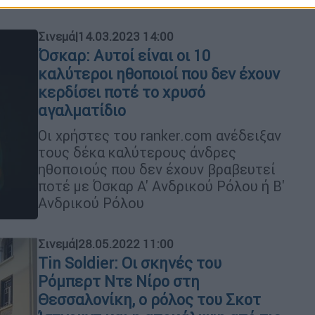
Σινεμά
|
14.03.2023 14:00
Όσκαρ: Αυτοί είναι οι 10
καλύτεροι ηθοποιοί που δεν έχουν
κερδίσει ποτέ το χρυσό
αγαλματίδιο
Οι χρήστες του ranker.com ανέδειξαν
τους δέκα καλύτερους άνδρες
ηθοποιούς που δεν έχουν βραβευτεί
ποτέ με Όσκαρ Α' Ανδρικού Ρόλου ή Β'
Ανδρικού Ρόλου
Σινεμά
|
28.05.2022 11:00
Tin Soldier: Οι σκηνές του
Ρόμπερτ Ντε Νίρο στη
Θεσσαλονίκη, ο ρόλος του Σκοτ