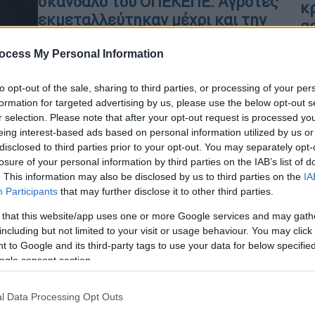
σκάνδαλο του ΟΠΕΚΕΠΕ: Αγρότες
κ
εκμεταλλεύτηκαν μέχρι και την
α
κακοκαιρία Daniel
ocess My Personal Information
Έναν μήνα μετά τη θεομηνία Daniel
δήλωσαν ότι καλλιεργούν στις ίδιες
to opt-out of the sale, sharing to third parties, or processing of your per
Κε
εκτάσεις βιομηχανική ντομάτα
formation for targeted advertising by us, please use the below opt-out s
Κ
r selection. Please note that after your opt-out request is processed y
0
eing interest-based ads based on personal information utilized by us or
disclosed to third parties prior to your opt-out. You may separately opt-
losure of your personal information by third parties on the IAB’s list of
Κόσμος
|
27.04.2025 06:40
. This information may also be disclosed by us to third parties on the
IA
Ο παγετός «δάγκωσε» τις
Participants
that may further disclose it to other third parties.
τουρκικές καλλιέργειες -
 that this website/app uses one or more Google services and may gath
Ακριβαίνουν φρούτα και
including but not limited to your visit or usage behaviour. You may click 
φουντούκια
 to Google and its third-party tags to use your data for below specifi
ogle consent section.
Ένα από τα σφοδρότερα ψυχρά
κύματα της τελευταίας δεκαετίας
l Data Processing Opt Outs
έπληξε την γειτονική χώρα