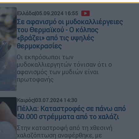
Ελλάδα
|
05.09.2024 16:55
Σε αφανισμό οι μυδοκαλλιέργειες
του Θερμαϊκού - Ο κόλπος
«βράζει» από τις υψηλές
θερμοκρασίες
Οι εκπρόσωποι των
μυδοκαλλιεργητών τόνισαν ότι ο
αφανισμός των μυδιών είναι
πρωτοφανής
Καιρός
|
03.07.2024 14:30
Πέλλα: Καταστροφές σε πάνω από
50.000 στρέμματα από το χαλάζι
Στην καταστροφή από τη χθεσινή
χαλαζόπτωση αναφέρθηκε, με