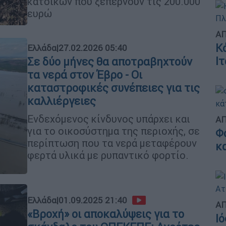
κατοίκων που ξεπερνούν τις 200.000
ευρώ
ΑΠ
Κ
Ελλάδα
|
27.02.2026 05:40
Ι
Σε δύο μήνες θα αποτραβηχτούν
τα νερά στον Έβρο - Οι
καταστροφικές συνέπειες για τις
καλλιέργειες
Ενδεχόμενος κίνδυνος υπάρχει και
ΑΠ
για το οικοσύστημα της περιοχής, σε
Φ
περίπτωση που τα νερά μεταφέρουν
κ
φερτά υλικά με ρυπαντικό φορτίο.
Ελλάδα
|
01.09.2025 21:40
ΑΠ
«Βροχή» οι αποκαλύψεις για το
Ι