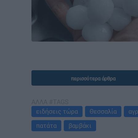
περισσότερα άρθρα
ΑΛΛΑ #TAGS
ειδήσεις τώρα
Θεσσαλία
αγ
πατάτα
βαμβάκι