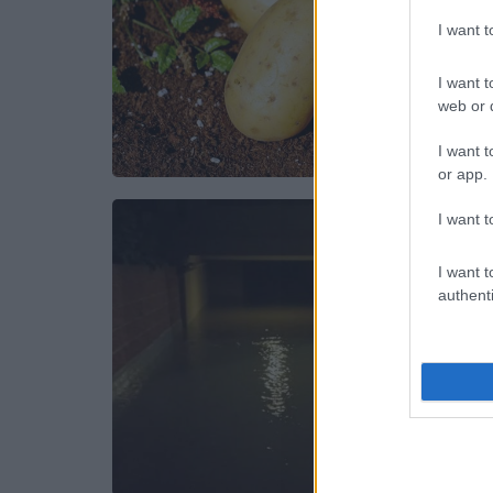
I want 
I want t
web or d
I want t
or app.
I want t
I want t
authenti