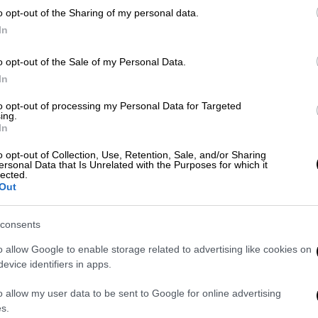
o opt-out of the Sharing of my personal data.
In
Ελλάδα
|
29.03.2025 23:35
o opt-out of the Sale of my Personal Data.
Όλο το σχέδιο για την ενίσχυση
In
των θερµοκηπιακών
καλλιεργειών - Με 600 εκ. ευρώ
to opt-out of processing my Personal Data for Targeted
ing.
ξεκινάει το πρόγραμμα
In
επενδύσεων
o opt-out of Collection, Use, Retention, Sale, and/or Sharing
600 εκατ. ευρώ για θερμοκηπιακές
ersonal Data that Is Unrelated with the Purposes for which it
lected.
καλλιέργειες και 300 εκατ. ευρώ σε
Out
σχέδια βελτίωσης
consents
o allow Google to enable storage related to advertising like cookies on
Food & Drink
|
22.12.2024 17:53
evice identifiers in apps.
Επαναστατική ανακάλυψη: Η νέα
ποικιλία πατάτας που επιδεικνύει
o allow my user data to be sent to Google for online advertising
αυξημένη αντοχή σε υψηλές
s.