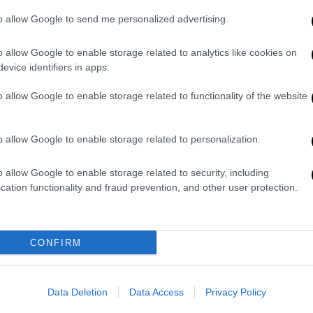
θερμοκρασίες
to allow Google to send me personalized advertising.
Η εξέλιξη συνιστά ένα δυνητικά
σημαντικό βήμα για τη διατροφική
o allow Google to enable storage related to analytics like cookies on
ασφάλεια σε μια εποχή κλιματικής
evice identifiers in apps.
αλλαγής
o allow Google to enable storage related to functionality of the website
o allow Google to enable storage related to personalization.
Καιρός
|
14.11.2024 11:11
o allow Google to enable storage related to security, including
Προβλήματα από την κακοκαιρία
cation functionality and fraud prevention, and other user protection.
στην Ηλεία: Πλημμύρισαν δρόμοι
και καλλιέργειες
Μερικές ώρες
CONFIRM
έντονης βροχόπτωσης το βράδυ της
Τρίτης ήταν αρκετές
Data Deletion
Data Access
Privacy Policy