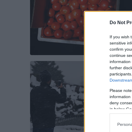
Do Not Pr
If you wish 
sensitive in
confirm you
continue se
information 
further disc
participants
Downstream 
Please note
information 
deny consent
in below Go
Persona