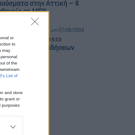
ρούσματα στην Αττική – 8
σθενείς σε ΜΕΘ
sonal or
ντρικό...
|
07.08.2026 19:53
ection to
εντρικό δελτίο ειδήσεων
ou may
7/08/2026
 personal
out of the
 downstream
B’s List of
er and store
to grant or
ed purposes