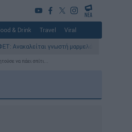
ood & Drink
Travel
Viral
 γνωστή μαρμελάδα - Κίνδυνος θραύσης στη συσ
τούσε να πάει σπίτι...