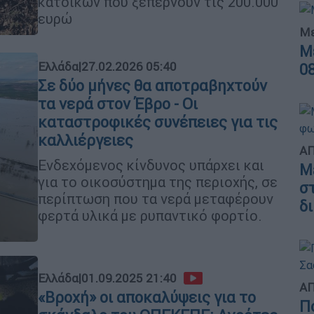
κατοίκων που ξεπερνούν τις 200.000
ευρώ
Με
Μ
Ελλάδα
|
27.02.2026 05:40
0
Σε δύο μήνες θα αποτραβηχτούν
τα νερά στον Έβρο - Οι
καταστροφικές συνέπειες για τις
καλλιέργειες
ΑΠ
Ενδεχόμενος κίνδυνος υπάρχει και
M
για το οικοσύστημα της περιοχής, σε
σ
περίπτωση που τα νερά μεταφέρουν
δ
φερτά υλικά με ρυπαντικό φορτίο.
Ελλάδα
|
01.09.2025 21:40
ΑΠ
«Βροχή» οι αποκαλύψεις για το
Π