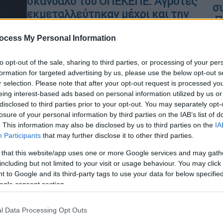
σκάνδαλο του ΟΠΕΚΕΠΕ: Αγρότες
σ
εκμεταλλεύτηκαν μέχρι και την
,
κακοκαιρία Daniel
ocess My Personal Information
Έναν μήνα μετά τη θεομηνία Daniel
δήλωσαν ότι καλλιεργούν στις ίδιες
to opt-out of the sale, sharing to third parties, or processing of your per
εκτάσεις βιομηχανική ντομάτα
formation for targeted advertising by us, please use the below opt-out s
ΑΠ
r selection. Please note that after your opt-out request is processed y
Ε
eing interest-based ads based on personal information utilized by us or
Ά
disclosed to third parties prior to your opt-out. You may separately opt-
losure of your personal information by third parties on the IAB’s list of
δ
Κόσμος
|
27.04.2025 06:40
. This information may also be disclosed by us to third parties on the
IA
Ο παγετός «δάγκωσε» τις
Participants
that may further disclose it to other third parties.
τουρκικές καλλιέργειες -
 that this website/app uses one or more Google services and may gath
Ακριβαίνουν φρούτα και
including but not limited to your visit or usage behaviour. You may click 
φουντούκια
 to Google and its third-party tags to use your data for below specifi
ogle consent section.
Ένα από τα σφοδρότερα ψυχρά
κύματα της τελευταίας δεκαετίας
l Data Processing Opt Outs
έπληξε την γειτονική χώρα