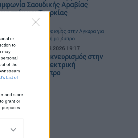
υμφωνία Σαουδικής Αραβίας
Πακιστάν και Τουρκίας
sonal or
ection to
ΟΣΠΑΣΜΑΤΑ...
|
07.08.2026 19:17
ou may
λλάδα - Γαλλία: Εκνευρισμός στην
 personal
γκυρα για την ηλεκτρική
out of the
 downstream
ιασύνδεση με Κύπρο
B’s List of
er and store
to grant or
ed purposes