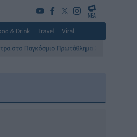
od & Drink
Travel
Viral
σμιο Πρωτάθλημα Στίβου Κ20
Στον εισαγγ