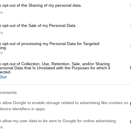
o opt-out of the Sharing of my personal data.
In
Ελλάδα
|
29.03.2025 23:35
o opt-out of the Sale of my Personal Data.
Όλο το σχέδιο για την ενίσχυση
In
των θερµοκηπιακών
καλλιεργειών - Με 600 εκ. ευρώ
to opt-out of processing my Personal Data for Targeted
ing.
ξεκινάει το πρόγραμμα
In
επενδύσεων
o opt-out of Collection, Use, Retention, Sale, and/or Sharing
600 εκατ. ευρώ για θερμοκηπιακές
ersonal Data that Is Unrelated with the Purposes for which it
lected.
καλλιέργειες και 300 εκατ. ευρώ σε
Out
σχέδια βελτίωσης
consents
o allow Google to enable storage related to advertising like cookies on
Food & Drink
|
22.12.2024 17:53
evice identifiers in apps.
Επαναστατική ανακάλυψη: Η νέα
ποικιλία πατάτας που επιδεικνύει
o allow my user data to be sent to Google for online advertising
αυξημένη αντοχή σε υψηλές
s.