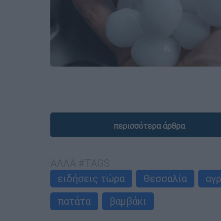
περισσότερα άρθρα
ΑΛΛΑ #TAGS
ειδήσεις τώρα
Θεσσαλία
αγ
πατάτα
βαμβάκι