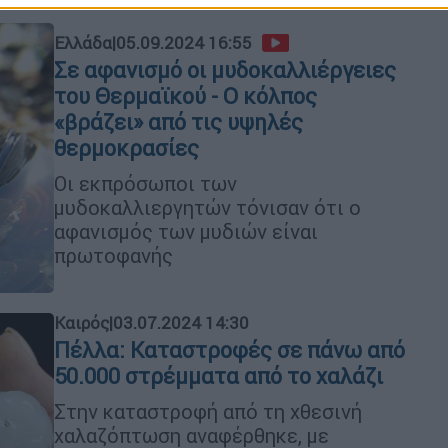
Ελλάδα
|
05.09.2024 16:55
Σε αφανισμό οι μυδοκαλλιέργειες
του Θερμαϊκού - Ο κόλπος
«βράζει» από τις υψηλές
θερμοκρασίες
Οι εκπρόσωποι των
μυδοκαλλιεργητών τόνισαν ότι ο
αφανισμός των μυδιών είναι
πρωτοφανής
Καιρός
|
03.07.2024 14:30
Πέλλα: Καταστροφές σε πάνω από
50.000 στρέμματα από το χαλάζι
Στην καταστροφή από τη χθεσινή
χαλαζόπτωση αναφέρθηκε, με