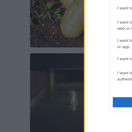
I want 
I want t
web or d
I want t
or app.
I want t
I want t
authenti