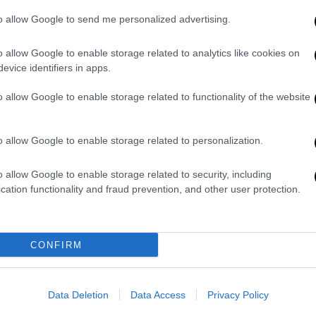
θερμοκρασίες
to allow Google to send me personalized advertising.
Η εξέλιξη συνιστά ένα δυνητικά
σημαντικό βήμα για τη διατροφική
o allow Google to enable storage related to analytics like cookies on
ασφάλεια σε μια εποχή κλιματικής
evice identifiers in apps.
αλλαγής
o allow Google to enable storage related to functionality of the website
o allow Google to enable storage related to personalization.
Καιρός
|
14.11.2024 11:11
o allow Google to enable storage related to security, including
Προβλήματα από την κακοκαιρία
cation functionality and fraud prevention, and other user protection.
στην Ηλεία: Πλημμύρισαν δρόμοι
και καλλιέργειες
Μερικές ώρες
CONFIRM
έντονης βροχόπτωσης το βράδυ της
Τρίτης ήταν αρκετές
Data Deletion
Data Access
Privacy Policy