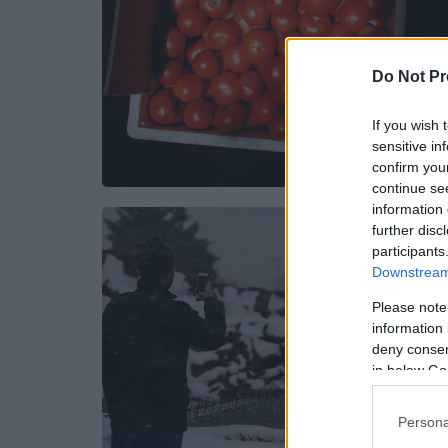
Do Not Pr
If you wish 
sensitive in
confirm you
continue se
information 
further disc
participants
Downstream 
Please note
information 
deny consent
in below Go
Persona