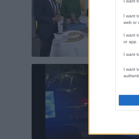
I want 
I want t
web or d
I want t
or app.
I want t
I want t
authenti