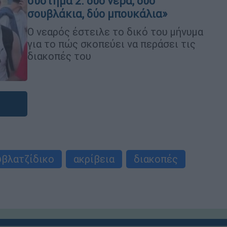
σύστημα 2: δύο νερά, δύο
σουβλάκια, δύο μπουκάλια»
Ο νεαρός έστειλε το δικό του μήνυμα
για το πώς σκοπεύει να περάσει τις
διακοπές του
υβλατζίδικο
ακρίβεια
διακοπές