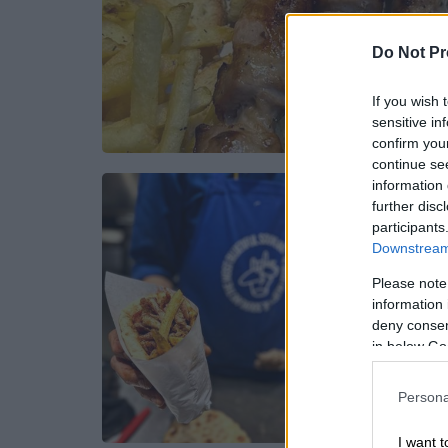
Do Not Pr
If you wish 
sensitive in
confirm you
continue se
information 
further disc
participants
Downstream 
Please note
information 
deny consent
in below Go
Persona
I want t