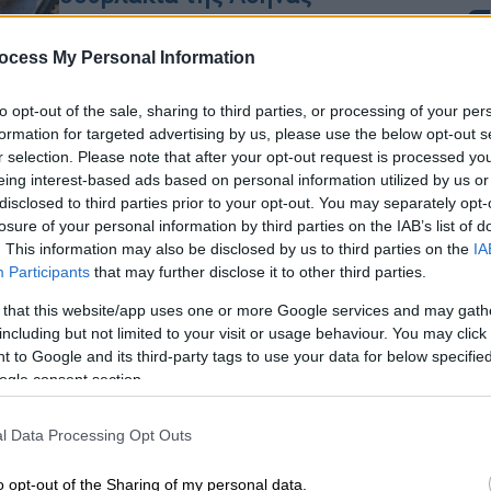
Αν υπήρχε διαγωνισμός για το
φθηνότερο στην Ελλάδα, ίσως να τον
ocess My Personal Information
κέρδιζε κι αυτό, αυτό το καλαμάκι-
Κε
νεούδι στο κέντρο της πόλης.
to opt-out of the sale, sharing to third parties, or processing of your per
Κ
formation for targeted advertising by us, please use the below opt-out s
r selection. Please note that after your opt-out request is processed y
0
eing interest-based ads based on personal information utilized by us or
Our Network
|
28.11.2025 21:00
disclosed to third parties prior to your opt-out. You may separately opt-
«Μπλε» σουβλάκια κι ο πιο
losure of your personal information by third parties on the IAB’s list of
. This information may also be disclosed by us to third parties on the
IA
ξακουστός γύρος της Νέας
Participants
that may further disclose it to other third parties.
Σμύρνης
ΑΠ
 that this website/app uses one or more Google services and may gath
Φ
including but not limited to your visit or usage behaviour. You may click 
Μ
Μια γευστική στάση που ανανεώνει
 to Google and its third-party tags to use your data for below specifi
τον τρόπο που αντιλαμβανόμαστε το
ogle consent section.
ελληνικό street food, με έμφαση στην
ποιότητα, τη νοστιμιά και τη
l Data Processing Opt Outs
Με
μοντέρνα αισθητική.
Μ
o opt-out of the Sharing of my personal data.