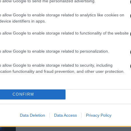
σε αυστραλιανή εκπομπή
to allow Google to send me personalized advertising.
Ο Κωνσταντίνος Αργυρός συνεχίζει
o allow Google to enable storage related to analytics like cookies on
τη μεγάλη του περιοδεία στην
evice identifiers in apps.
Αυστραλία, κερδίζοντας το κοινό της
ομογένειας με τις συναυλίες και τις
o allow Google to enable storage related to functionality of the website
εμφανίσεις του σε τηλεοπτικές
εκπομπές
o allow Google to enable storage related to personalization.
o allow Google to enable storage related to security, including
cation functionality and fraud prevention, and other user protection.
Viral
|
11.10.2025 05:00
Έκλεισε τον δρόμο για να πάρει
σουβλάκια – Η φοβερή ατάκα του
CONFIRM
οδηγού λεωφορείου
«Με τι πήρατε; Με πίτα που μαρέσει;»
Data Deletion
Data Access
Privacy Policy