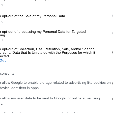
0
In
o opt-out of the Sale of my Personal Data.
Our Network
|
03.11.2025 21:00
In
4 υλικά, 3 μυστικά: Το αληθινό
σουβλάκι των δυτικών προαστίων
to opt-out of processing my Personal Data for Targeted
ΑΠ
ing.
που βλέπεις παντού τις
In
Ι
τελευταίες μέρες
χ
o opt-out of Collection, Use, Retention, Sale, and/or Sharing
ersonal Data that Is Unrelated with the Purposes for which it
7,
Έχει όλα εκείνα τα χαρακτηριστικά
lected.
που σε κάνουν να ερωτεύεσαι το
Out
σουβλάκι ξανά και ξανά: σωστή πίτα,
κεμπάπ μόνο, κόκκινη σάλτσα,
consents
ΑΘ
απλότητα.
o allow Google to enable storage related to advertising like cookies on
Α
evice identifiers in apps.
Τηλεόραση
|
30.10.2025 13:33
o allow my user data to be sent to Google for online advertising
Κωνσταντίνος Αργυρός: Δοκίμασε
s.
σουβλάκια με… κρέας καγκουρό