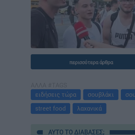
περισσότερα άρθρα
ΑΛΛΑ #TAGS
ειδήσεις τώρα
σουβλάκι
σο
street food
λαχανικά
ΑΥΤΟ ΤΟ ΔΙΑΒΑΣΕΣ;