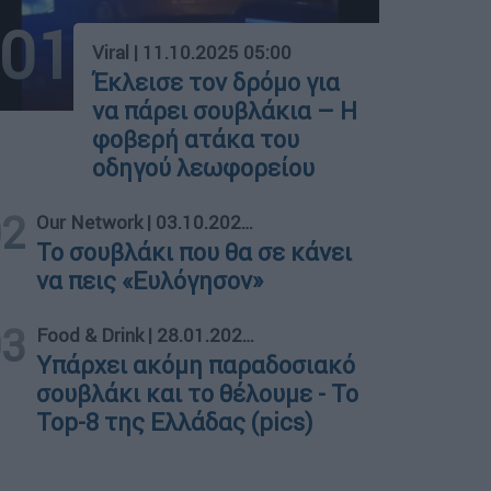
01
Viral
|
11.10.2025 05:00
Έκλεισε τον δρόμο για
να πάρει σουβλάκια – Η
φοβερή ατάκα του
οδηγού λεωφορείου
02
Our Network
|
03.10.2025 21:00
Το σουβλάκι που θα σε κάνει
να πεις «Ευλόγησον»
03
Food & Drink
|
28.01.2020 20:59
Υπάρχει ακόμη παραδοσιακό
σουβλάκι και το θέλουμε - Το
Top-8 της Ελλάδας (pics)