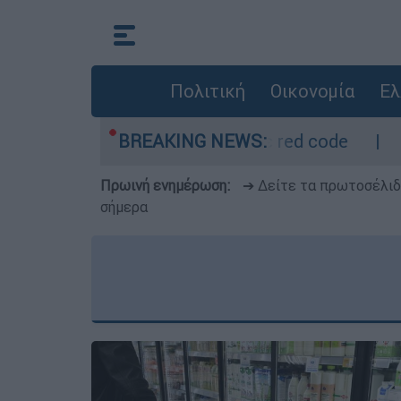
Πολιτική
Οικονομία
Ελ
- Οι περιοχές σε red code
BREAKING NEWS:
Πέθανε σε ηλικ
Πρωινή ενημέρωση:
➔ Δείτε τα πρωτοσέλι
σήμερα