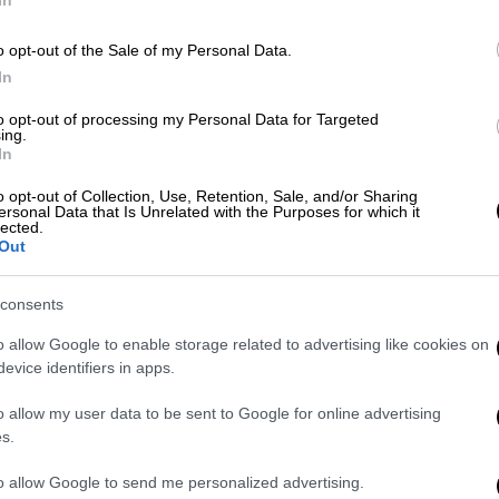
Δε
Δ
o opt-out of the Sale of my Personal Data.
In
to opt-out of processing my Personal Data for Targeted
Οικονομία
|
19.01.2026 04:00
ing.
In
ΕΝΦΙΑ: Ποιοι ιδιοκτήτες
ΑΠ
δικαιούνται έκπτωση 20%
Ε
o opt-out of Collection, Use, Retention, Sale, and/or Sharing
ersonal Data that Is Unrelated with the Purposes for which it
Ά
lected.
21 ερωταπαντήσεις από την ΑΑΔΕ
Out
δ
consents
o allow Google to enable storage related to advertising like cookies on
evice identifiers in apps.
o allow my user data to be sent to Google for online advertising
s.
Οικονομία
|
16.01.2026 08:36
Ποιοι δικαιούνται έκπτωση 20%
to allow Google to send me personalized advertising.