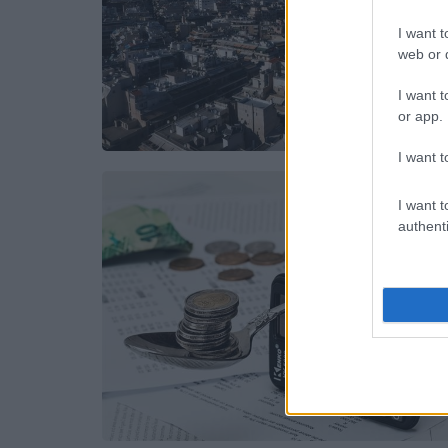
I want t
web or d
I want t
or app.
I want t
I want t
authenti