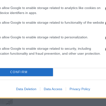
στον ΕΝΦΙΑ - 21 ερωταπαντήσεις
για τους ιδιοκτήτες
o allow Google to enable storage related to analytics like cookies on
evice identifiers in apps.
Αναλυτικός οδηγός της ΑΑΔΕ
o allow Google to enable storage related to functionality of the website
o allow Google to enable storage related to personalization.
Οικονομία
|
07.01.2026 13:24
o allow Google to enable storage related to security, including
cation functionality and fraud prevention, and other user protection.
Πληθωρισμός: Στο 2,9% αυξήθηκε
στην Ελλάδα τον Δεκέμβριο -
Μείωση 2% στην Ευρωζώνη
CONFIRM
Μείωση 1% των τιμών ενέργειας και
0,1% των τιμών βιομηχανικών
προϊόντων - Αύξηση 4,5% στις τιμές
Data Deletion
Data Access
Privacy Policy
υπηρεσιών