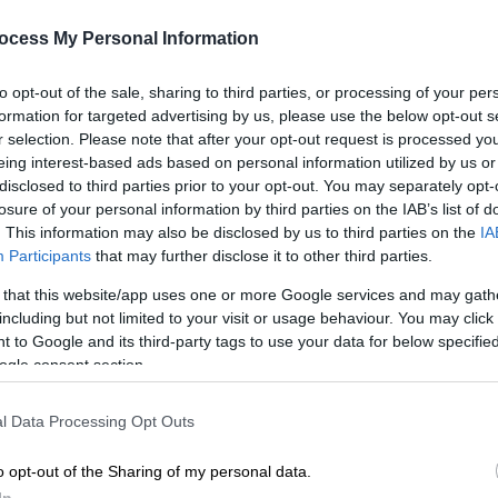
Δευτέρα (16/2) για δηλώσεις και
Κε
έκπτωση
ocess My Personal Information
Κ
Ποιοι πληρώνουν μισό φόρο, ποιοι
0
to opt-out of the sale, sharing to third parties, or processing of your per
δικαιούνται μείωση έως και 20% και
formation for targeted advertising by us, please use the below opt-out s
ποια λάθη πρέπει να αποφύγετε
r selection. Please note that after your opt-out request is processed y
eing interest-based ads based on personal information utilized by us or
disclosed to third parties prior to your opt-out. You may separately opt-
ΑΠ
losure of your personal information by third parties on the IAB’s list of
. This information may also be disclosed by us to third parties on the
IA
Μ
Participants
that may further disclose it to other third parties.
Α
Οικονομία
|
01.02.2026 15:26
 that this website/app uses one or more Google services and may gath
Τα τιμολόγια ρεύματος της ΔΕΗ
including but not limited to your visit or usage behaviour. You may click 
για τον Φεβρουάριο - Μείωση στα
 to Google and its third-party tags to use your data for below specifi
ogle consent section.
κυμαινόμενα
Δε
Δ
Τι ισχύει για τα επαγγελματικά
l Data Processing Opt Outs
τιμολόγια - Όλες οι τιμές
o opt-out of the Sharing of my personal data.
In