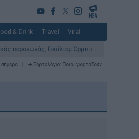
ood & Drink
Travel
Viral
ουίλιαμ Όρμπιτ - Η καθοριστική συμβολή του στ
 σήμερα
|
➔ Εορτολόγιο: Ποιοι γιορτάζουν