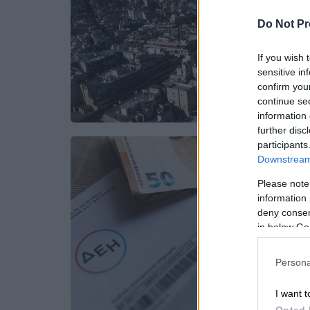
Do Not Pr
If you wish 
sensitive in
confirm you
continue se
information 
further disc
participants
Downstream 
Please note
information 
deny consent
in below Go
Persona
I want t
Opted 